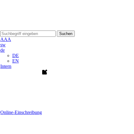
Suchen
A
A
A
sw
de
DE
EN
Intern
Online-Einschreibung