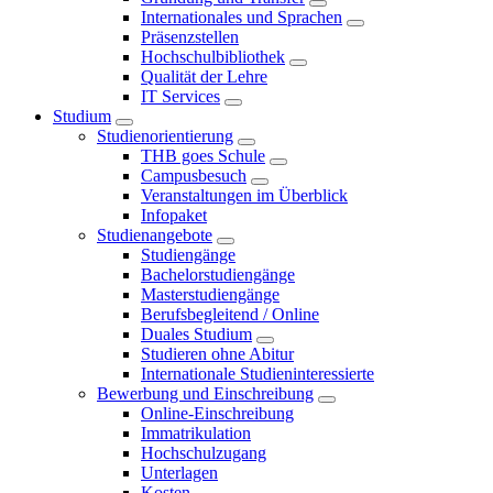
Internationales und Sprachen
Präsenzstellen
Hochschulbibliothek
Qualität der Lehre
IT Services
Studium
Studienorientierung
THB goes Schule
Campusbesuch
Veranstaltungen im Überblick
Infopaket
Studienangebote
Studiengänge
Bachelorstudiengänge
Masterstudiengänge
Berufsbegleitend / Online
Duales Studium
Studieren ohne Abitur
Internationale Studieninteressierte
Bewerbung und Einschreibung
Online-Einschreibung
Immatrikulation
Hochschulzugang
Unterlagen
Kosten