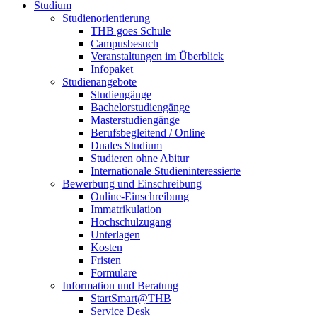
Studium
Studienorientierung
THB goes Schule
Campusbesuch
Veranstaltungen im Überblick
Infopaket
Studienangebote
Studiengänge
Bachelorstudiengänge
Masterstudiengänge
Berufsbegleitend / Online
Duales Studium
Studieren ohne Abitur
Internationale Studieninteressierte
Bewerbung und Einschreibung
Online-Einschreibung
Immatrikulation
Hochschulzugang
Unterlagen
Kosten
Fristen
Formulare
Information und Beratung
StartSmart@THB
Service Desk