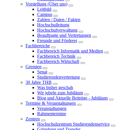
Vorstellung (Über uns)
Leitbild
Campus
Zahlen / Daten / Fakten
Hochschulleitung
Hochschulverwaltung
Beauftragte und Vertretungen
Freunde und Förderer
Fachbereiche
Fachbereich Informatik und Medien
Fachbereich Technik
Fachbereich Wirtschaft
Gremien
Senat
Studierendenvertretung
30 Jahre THB
Was bisher geschah
Wir jubeln zum Jubiläum
Blog und Aktuelle Beiträge - Jubiläum
Termine & Veranstaltungen
Veranstaltungen
Rahmentermine
Zentren
Hochschulzentrum Studierendenservice
Gründung und Transfer