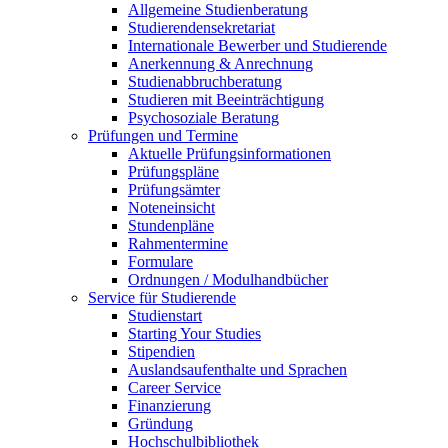
Allgemeine Studienberatung
Studierendensekretariat
Internationale Bewerber und Studierende
Anerkennung & Anrechnung
Studienabbruchberatung
Studieren mit Beeinträchtigung
Psychosoziale Beratung
Prüfungen und Termine
Aktuelle Prüfungsinformationen
Prüfungspläne
Prüfungsämter
Noteneinsicht
Stundenpläne
Rahmentermine
Formulare
Ordnungen / Modulhandbücher
Service für Studierende
Studienstart
Starting Your Studies
Stipendien
Auslandsaufenthalte und Sprachen
Career Service
Finanzierung
Gründung
Hochschulbibliothek