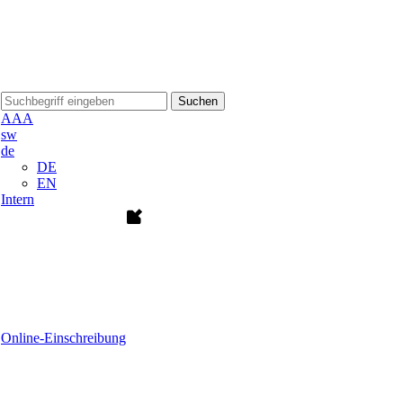
Suchen
A
A
A
sw
de
DE
EN
Intern
Online-Einschreibung