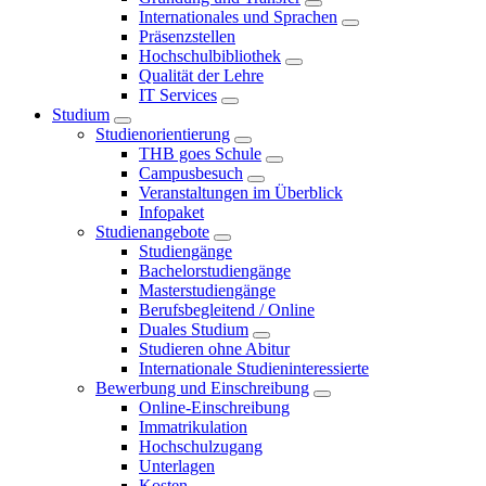
Internationales und Sprachen
Präsenzstellen
Hochschulbibliothek
Qualität der Lehre
IT Services
Studium
Studienorientierung
THB goes Schule
Campusbesuch
Veranstaltungen im Überblick
Infopaket
Studienangebote
Studiengänge
Bachelorstudiengänge
Masterstudiengänge
Berufsbegleitend / Online
Duales Studium
Studieren ohne Abitur
Internationale Studieninteressierte
Bewerbung und Einschreibung
Online-Einschreibung
Immatrikulation
Hochschulzugang
Unterlagen
Kosten