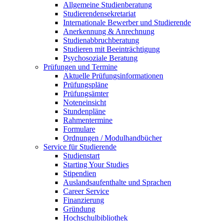
Allgemeine Studienberatung
Studierendensekretariat
Internationale Bewerber und Studierende
Anerkennung & Anrechnung
Studienabbruchberatung
Studieren mit Beeinträchtigung
Psychosoziale Beratung
Prüfungen und Termine
Aktuelle Prüfungsinformationen
Prüfungspläne
Prüfungsämter
Noteneinsicht
Stundenpläne
Rahmentermine
Formulare
Ordnungen / Modulhandbücher
Service für Studierende
Studienstart
Starting Your Studies
Stipendien
Auslandsaufenthalte und Sprachen
Career Service
Finanzierung
Gründung
Hochschulbibliothek