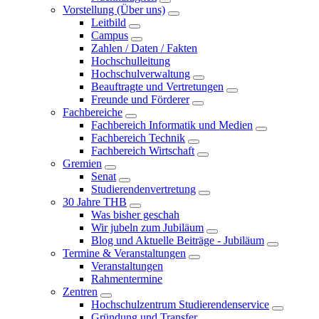
Vorstellung (Über uns)
Leitbild
Campus
Zahlen / Daten / Fakten
Hochschulleitung
Hochschulverwaltung
Beauftragte und Vertretungen
Freunde und Förderer
Fachbereiche
Fachbereich Informatik und Medien
Fachbereich Technik
Fachbereich Wirtschaft
Gremien
Senat
Studierendenvertretung
30 Jahre THB
Was bisher geschah
Wir jubeln zum Jubiläum
Blog und Aktuelle Beiträge - Jubiläum
Termine & Veranstaltungen
Veranstaltungen
Rahmentermine
Zentren
Hochschulzentrum Studierendenservice
Gründung und Transfer