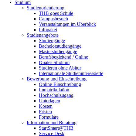
Studium
Studienorientierung
THB goes Schule
Campusbesuch
Veranstaltungen im Überblick
Infopaket
Studienangebote
Studiengänge
Bachelorstudiengänge
Masterstudiengänge
Berufsbegleitend / Online
Duales Studium
Studieren ohne Abitur
Internationale Studieninteressierte
Bewerbung und Einschreibung
Online-Einschreibung
Immatrikulation
Hochschulzugang
Unterlagen
Kosten
Fristen
Formulare
Information und Beratung
StartSmart@THB
Service Desk