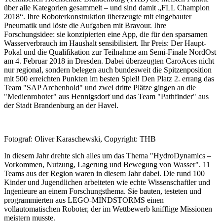
über alle Kategorien gesammelt – und sind damit „FLL Champion
2018“. Ihre Roboterkonstruktion überzeugte mit eingebauter
Pneumatik und löste die Aufgaben mit Bravour. Ihre
Forschungsidee: sie konzipierten eine App, die für den sparsamen
Wasserverbrauch im Haushalt sensibilisiert. Ihr Preis: Der Haupt-
Pokal und die Qualifikation zur Teilnahme am Semi-Finale NordOst
am 4. Februar 2018 in Dresden. Dabei überzeugten CaroAces nicht
nur regional, sondern belegen auch bundesweit die Spitzenposition
mit 500 erreichten Punkten im besten Spiel! Den Platz 2. errang das
Team "SAP Archenhold" und zwei dritte Plätze gingen an die
"Medienroboter" aus Hennigsdorf und das Team "Pathfinder" aus
der Stadt Brandenburg an der Havel.
Fotograf: Oliver Karaschewski, Copyright: THB
In diesem Jahr drehte sich alles um das Thema "HydroDynamics –
Vorkommen, Nutzung, Lagerung und Bewegung von Wasser". 11
Teams aus der Region waren in diesem Jahr dabei. Die rund 100
Kinder und Jugendlichen arbeiteten wie echte Wissenschaftler und
Ingenieure an einem Forschungsthema. Sie bauten, testeten und
programmierten aus LEGO-MINDSTORMS einen
vollautomatischen Roboter, der im Wettbewerb knifflige Missionen
meistern musste.