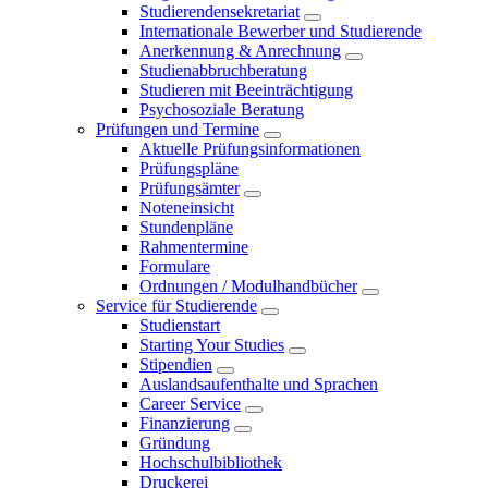
Studierendensekretariat
Internationale Bewerber und Studierende
Anerkennung & Anrechnung
Studienabbruchberatung
Studieren mit Beeinträchtigung
Psychosoziale Beratung
Prüfungen und Termine
Aktuelle Prüfungsinformationen
Prüfungspläne
Prüfungsämter
Noteneinsicht
Stundenpläne
Rahmentermine
Formulare
Ordnungen / Modulhandbücher
Service für Studierende
Studienstart
Starting Your Studies
Stipendien
Auslandsaufenthalte und Sprachen
Career Service
Finanzierung
Gründung
Hochschulbibliothek
Druckerei