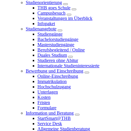
Studienorientierung
THB goes Schule
Campusbesuch
Veranstaltungen im Überblick
Infopaket
Studienangebote
Studiengänge
Bachelorstudiengänge
Masterstudiengänge
Berufsbegleitend / Online
Duales Studium
Studieren ohne Abitur
Internationale Studieninteressierte
Bewerbung und Einschreibung
Online-Einschreibung
Immatrikulation
Hochschulzugang
Unterlagen
Kosten
Fristen
Formulare
Information und Beratung
StartSmart@THB
Service Desk
Allgemeine Studienberatung