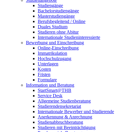
Studienangebote
Studiengänge
Bachelorstudiengänge
Masterstudiengänge
Berufsbegleitend / Online
Duales Studium
Studieren ohne Abitur
Internationale Studieninteressierte
Bewerbung und Einschreibung
Online-Einschreibung
Immatrikulation
Hochschulzugang
Unterlagen
Kosten
Fristen
Formulare
Information und Beratung
StartSmart@THB
Service Desk
Allgemeine Studienberatung
Studierendensekretariat
Internationale Bewerber und Studierende
Anerkennung & Anrechnung
Studienabbruchberatung
Studieren mit Beeinträchtigung