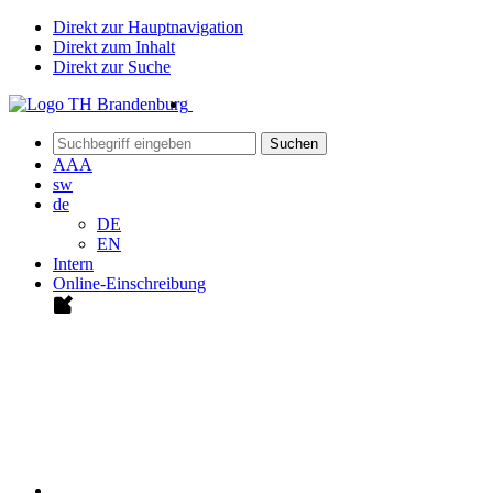
Direkt zur Hauptnavigation
Direkt zum Inhalt
Direkt zur Suche
Suchen
A
A
A
sw
de
DE
EN
Intern
Online-Einschreibung