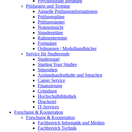
Psychosoziale Beratung
Prüfungen und Termine
Aktuelle Prüfungsinformationen
Prüfungspläne
Prüfungsämter
Noteneinsicht
Stundenpläne
Rahmentermine
Formulare
Ordnungen / Modulhandbücher
Service für Studierende
Studienstart
Starting Your Studies
Stipendien
Auslandsaufenthalte und Sprachen
Career Service
Finanzierung
Gründung
Hochschulbibliothek
Druckerei
IT-Services
Forschung & Kooperation
Forschung & Kooperation
Fachbereich Informatik und Medien
Fachbereich Technik