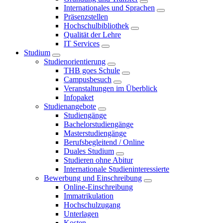
Internationales und Sprachen
Präsenzstellen
Hochschulbibliothek
Qualität der Lehre
IT Services
Studium
Studienorientierung
THB goes Schule
Campusbesuch
Veranstaltungen im Überblick
Infopaket
Studienangebote
Studiengänge
Bachelorstudiengänge
Masterstudiengänge
Berufsbegleitend / Online
Duales Studium
Studieren ohne Abitur
Internationale Studieninteressierte
Bewerbung und Einschreibung
Online-Einschreibung
Immatrikulation
Hochschulzugang
Unterlagen
Kosten