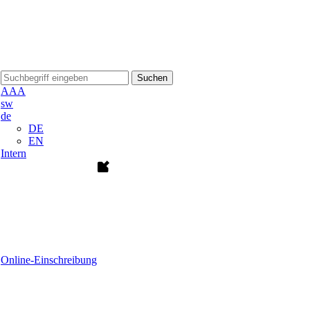
Suchen
A
A
A
sw
de
DE
EN
Intern
Online-Einschreibung