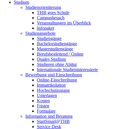
Studium
Studienorientierung
THB goes Schule
Campusbesuch
Veranstaltungen im Überblick
Infopaket
Studienangebote
Studiengänge
Bachelorstudiengänge
Masterstudiengänge
Berufsbegleitend / Online
Duales Studium
Studieren ohne Abitur
Internationale Studieninteressierte
Bewerbung und Einschreibung
Online-Einschreibung
Immatrikulation
Hochschulzugang
Unterlagen
Kosten
Fristen
Formulare
Information und Beratung
StartSmart@THB
Service Desk