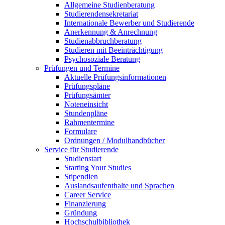
Allgemeine Studienberatung
Studierendensekretariat
Internationale Bewerber und Studierende
Anerkennung & Anrechnung
Studienabbruchberatung
Studieren mit Beeinträchtigung
Psychosoziale Beratung
Prüfungen und Termine
Aktuelle Prüfungsinformationen
Prüfungspläne
Prüfungsämter
Noteneinsicht
Stundenpläne
Rahmentermine
Formulare
Ordnungen / Modulhandbücher
Service für Studierende
Studienstart
Starting Your Studies
Stipendien
Auslandsaufenthalte und Sprachen
Career Service
Finanzierung
Gründung
Hochschulbibliothek