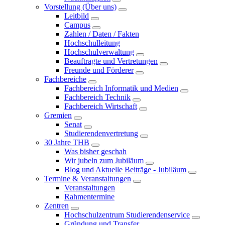
Vorstellung (Über uns)
Leitbild
Campus
Zahlen / Daten / Fakten
Hochschulleitung
Hochschulverwaltung
Beauftragte und Vertretungen
Freunde und Förderer
Fachbereiche
Fachbereich Informatik und Medien
Fachbereich Technik
Fachbereich Wirtschaft
Gremien
Senat
Studierendenvertretung
30 Jahre THB
Was bisher geschah
Wir jubeln zum Jubiläum
Blog und Aktuelle Beiträge - Jubiläum
Termine & Veranstaltungen
Veranstaltungen
Rahmentermine
Zentren
Hochschulzentrum Studierendenservice
Gründung und Transfer