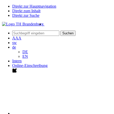
Direkt zur Hauptnavigation
Direkt zum Inhalt
Direkt zur Suche
Suchen
A
A
A
sw
de
DE
EN
Intern
Online-Einschreibung