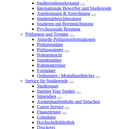
Studierendensekretariat
Internationale Bewerber und Studierende
Anerkennung & Anrechnung
Studienabbruchberatung
Studieren mit Beeinträchtigung
Psychosoziale Beratung
Prüfungen und Termine
Aktuelle Prüfungsinformationen
Prüfungspläne
Prüfungsämter
Noteneinsicht
Stundenpläne
Rahmentermine
Formulare
Ordnungen / Modulhandbücher
Service für Studierende
Studienstart
Starting Your Studies
Stipendien
Auslandsaufenthalte und Sprachen
Career Service
Finanzierung
Gründung
Hochschulbibliothek
Druckerei