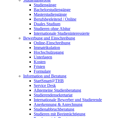
Studienangebote
Studiengänge
Bachelorstudiengänge
Masterstudiengänge
Berufsbegleitend / Online
Duales Studium
Studieren ohne Abitur
Internationale Studieninteressierte
Bewerbung und Einschreibung
Online-Einschreibung
Immatrikulation
Hochschulzugang
Unterlagen
Kosten
Fristen
Formulare
Information und Beratung
StartSmart@THB
Service Desk
Allgemeine Studienberatung
Studierendensekretariat
Internationale Bewerber und Studierende
Anerkennung & Anrechnung
Studienabbruchberatung
Studieren mit Beeinträchtigung