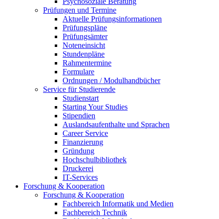
Psychosoziale Beratung
Prüfungen und Termine
Aktuelle Prüfungsinformationen
Prüfungspläne
Prüfungsämter
Noteneinsicht
Stundenpläne
Rahmentermine
Formulare
Ordnungen / Modulhandbücher
Service für Studierende
Studienstart
Starting Your Studies
Stipendien
Auslandsaufenthalte und Sprachen
Career Service
Finanzierung
Gründung
Hochschulbibliothek
Druckerei
IT-Services
Forschung & Kooperation
Forschung & Kooperation
Fachbereich Informatik und Medien
Fachbereich Technik