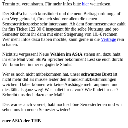
Termin zu vereinbaren. Für mehr Infos bitte
hier
weiterlesen.
Der
StuPa
hat sich konstituiert und die neue Beitragsordnung auf
den Weg gebracht, für euch sind vor allem die neuen
Semesterticketpreise sehr interessant. Ab dem Sommersemester zahlt
ihr fürs Ticket 122,30 € insgesamt für die selbe Nutzung und pro
Semester könnt ihr dann mit einer Steigerung von 10,-€ rechnen.
Wer mehr Infos dazu haben möchte, kann gerne in die
Verträge
rein
schauen.
Nicht zu vergessen! Neue
Wahlen im AStA
stehen an, dazu habt
ihr eine Mail vom StuPa-Sprecher bekommen! Lest sie euch durch!
Wir brauchen immer engagierte Studis!
Wer es noch nicht mitbekommen hat, unser
schwarzes Brett
ist
nicht mehr da! Es musste leider den Brandschutzbestimmungen
weichen. Daher können wir keine Aushänge mehr anpinnen und
dies fällt als ganz weg! Was haltet ihr davon? Wie findet ihr das?
Schreibt uns doch dazu eine Mail!
Das war es auch vorerst, habt noch schöne Semesterferien und wir
sehen uns im neuen Semester wieder!
euer AStA der THB