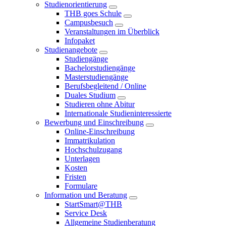
Studienorientierung
THB goes Schule
Campusbesuch
Veranstaltungen im Überblick
Infopaket
Studienangebote
Studiengänge
Bachelorstudiengänge
Masterstudiengänge
Berufsbegleitend / Online
Duales Studium
Studieren ohne Abitur
Internationale Studieninteressierte
Bewerbung und Einschreibung
Online-Einschreibung
Immatrikulation
Hochschulzugang
Unterlagen
Kosten
Fristen
Formulare
Information und Beratung
StartSmart@THB
Service Desk
Allgemeine Studienberatung