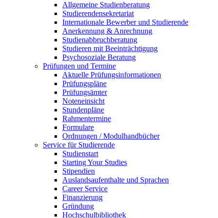
Allgemeine Studienberatung
Studierendensekretariat
Internationale Bewerber und Studierende
Anerkennung & Anrechnung
Studienabbruchberatung
Studieren mit Beeinträchtigung
Psychosoziale Beratung
Prüfungen und Termine
Aktuelle Prüfungsinformationen
Prüfungspläne
Prüfungsämter
Noteneinsicht
Stundenpläne
Rahmentermine
Formulare
Ordnungen / Modulhandbücher
Service für Studierende
Studienstart
Starting Your Studies
Stipendien
Auslandsaufenthalte und Sprachen
Career Service
Finanzierung
Gründung
Hochschulbibliothek