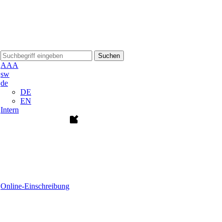
Suchen
A
A
A
sw
de
DE
EN
Intern
Online-Einschreibung