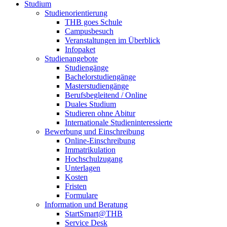
Studium
Studienorientierung
THB goes Schule
Campusbesuch
Veranstaltungen im Überblick
Infopaket
Studienangebote
Studiengänge
Bachelorstudiengänge
Masterstudiengänge
Berufsbegleitend / Online
Duales Studium
Studieren ohne Abitur
Internationale Studieninteressierte
Bewerbung und Einschreibung
Online-Einschreibung
Immatrikulation
Hochschulzugang
Unterlagen
Kosten
Fristen
Formulare
Information und Beratung
StartSmart@THB
Service Desk