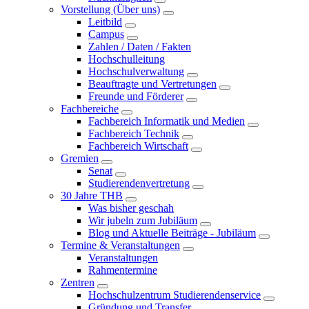
Vorstellung (Über uns)
Leitbild
Campus
Zahlen / Daten / Fakten
Hochschulleitung
Hochschulverwaltung
Beauftragte und Vertretungen
Freunde und Förderer
Fachbereiche
Fachbereich Informatik und Medien
Fachbereich Technik
Fachbereich Wirtschaft
Gremien
Senat
Studierendenvertretung
30 Jahre THB
Was bisher geschah
Wir jubeln zum Jubiläum
Blog und Aktuelle Beiträge - Jubiläum
Termine & Veranstaltungen
Veranstaltungen
Rahmentermine
Zentren
Hochschulzentrum Studierendenservice
Gründung und Transfer