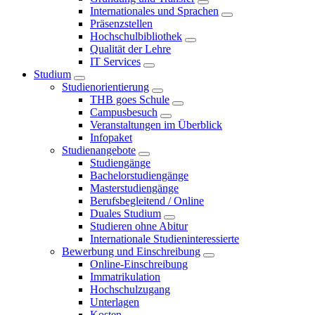
Internationales und Sprachen
Präsenzstellen
Hochschulbibliothek
Qualität der Lehre
IT Services
Studium
Studienorientierung
THB goes Schule
Campusbesuch
Veranstaltungen im Überblick
Infopaket
Studienangebote
Studiengänge
Bachelorstudiengänge
Masterstudiengänge
Berufsbegleitend / Online
Duales Studium
Studieren ohne Abitur
Internationale Studieninteressierte
Bewerbung und Einschreibung
Online-Einschreibung
Immatrikulation
Hochschulzugang
Unterlagen
Kosten