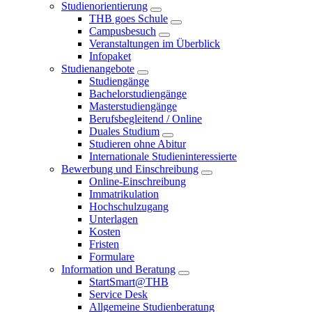
Studienorientierung
THB goes Schule
Campusbesuch
Veranstaltungen im Überblick
Infopaket
Studienangebote
Studiengänge
Bachelorstudiengänge
Masterstudiengänge
Berufsbegleitend / Online
Duales Studium
Studieren ohne Abitur
Internationale Studieninteressierte
Bewerbung und Einschreibung
Online-Einschreibung
Immatrikulation
Hochschulzugang
Unterlagen
Kosten
Fristen
Formulare
Information und Beratung
StartSmart@THB
Service Desk
Allgemeine Studienberatung