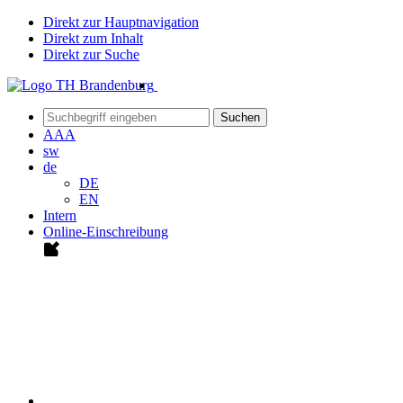
Direkt zur Hauptnavigation
Direkt zum Inhalt
Direkt zur Suche
Suchen
A
A
A
sw
de
DE
EN
Intern
Online-Einschreibung