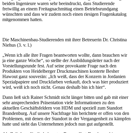
beiden Ingenieure waren sehr beeindruckt, dass Studierende
freiwillig an einem Freitagnachmittag einen Betriebsrundgang
wünschten und dass wir zudem noch einen riesigen Fragenkatalog
mitgenommen hatten.
Die Maschinenbau-Studierenden mit ihrer Betreuerin Dr. Christina
Niehus (3. v. l.)
„Wenn ich alle ihre Fragen beantworten wollte, dann brauchen wir
ja eine ganze Woche“, so stellte der Ausbildungsleiter nach der
Vorstellungsrunde fest. Auf seine provokante Frage nach den
Produkten von Heidelberger Druckmaschinen konterte Besher
Hawout ganz souverän: „Ich weiß, dass der Konzern in Jordanien
Spezialpapiere und Druckfarben verkauft, doch was hier produziert
wird, weiß ich noch nicht. Genau deshalb bin ich hier“.
Dann ließ sich Rainer Schmidt nicht länger bitten und gab mit einer
sehr ansprechenden Präsentation viele Informationen zu den
aktuellen Geschäftsfeldern von HDM und speziell zum Standort
Brandenburg. Auf unsere Nachfrage hin berichtete er offen von den
Problemen, mit denen der Standort in der Vergangenheit zu kämpfen
hatte und sieht das Unternehmen jedoch nun gut aufgestellt.