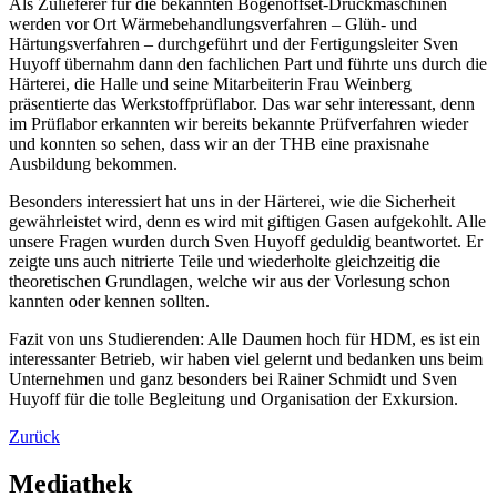
Als Zulieferer für die bekannten Bogenoffset-Druckmaschinen
werden vor Ort Wärmebehandlungsverfahren – Glüh- und
Härtungsverfahren – durchgeführt und der Fertigungsleiter Sven
Huyoff übernahm dann den fachlichen Part und führte uns durch die
Härterei, die Halle und seine Mitarbeiterin Frau Weinberg
präsentierte das Werkstoffprüflabor. Das war sehr interessant, denn
im Prüflabor erkannten wir bereits bekannte Prüfverfahren wieder
und konnten so sehen, dass wir an der THB eine praxisnahe
Ausbildung bekommen.
Besonders interessiert hat uns in der Härterei, wie die Sicherheit
gewährleistet wird, denn es wird mit giftigen Gasen aufgekohlt. Alle
unsere Fragen wurden durch Sven Huyoff geduldig beantwortet. Er
zeigte uns auch nitrierte Teile und wiederholte gleichzeitig die
theoretischen Grundlagen, welche wir aus der Vorlesung schon
kannten oder kennen sollten.
Fazit von uns Studierenden: Alle Daumen hoch für HDM, es ist ein
interessanter Betrieb, wir haben viel gelernt und bedanken uns beim
Unternehmen und ganz besonders bei Rainer Schmidt und Sven
Huyoff für die tolle Begleitung und Organisation der Exkursion.
Zurück
Mediathek