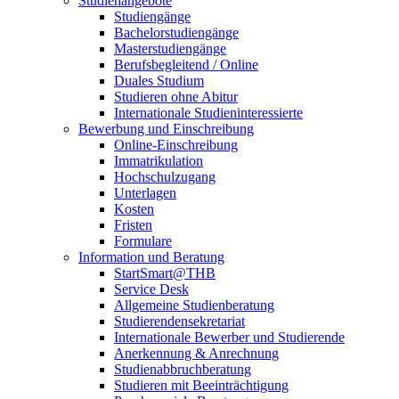
Studienangebote
Studiengänge
Bachelorstudiengänge
Masterstudiengänge
Berufsbegleitend / Online
Duales Studium
Studieren ohne Abitur
Internationale Studieninteressierte
Bewerbung und Einschreibung
Online-Einschreibung
Immatrikulation
Hochschulzugang
Unterlagen
Kosten
Fristen
Formulare
Information und Beratung
StartSmart@THB
Service Desk
Allgemeine Studienberatung
Studierendensekretariat
Internationale Bewerber und Studierende
Anerkennung & Anrechnung
Studienabbruchberatung
Studieren mit Beeinträchtigung