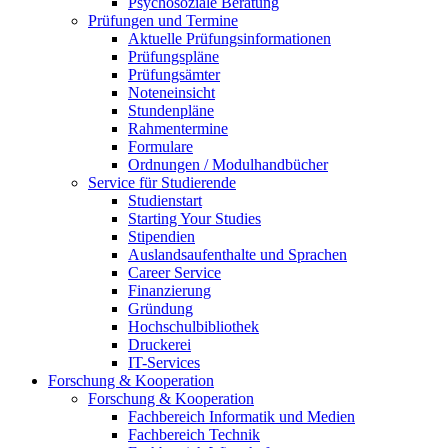
Psychosoziale Beratung
Prüfungen und Termine
Aktuelle Prüfungsinformationen
Prüfungspläne
Prüfungsämter
Noteneinsicht
Stundenpläne
Rahmentermine
Formulare
Ordnungen / Modulhandbücher
Service für Studierende
Studienstart
Starting Your Studies
Stipendien
Auslandsaufenthalte und Sprachen
Career Service
Finanzierung
Gründung
Hochschulbibliothek
Druckerei
IT-Services
Forschung & Kooperation
Forschung & Kooperation
Fachbereich Informatik und Medien
Fachbereich Technik