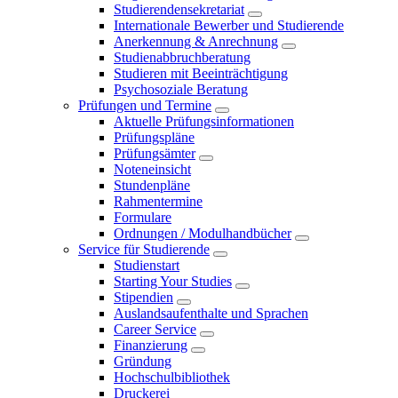
Studierendensekretariat
Internationale Bewerber und Studierende
Anerkennung & Anrechnung
Studienabbruchberatung
Studieren mit Beeinträchtigung
Psychosoziale Beratung
Prüfungen und Termine
Aktuelle Prüfungsinformationen
Prüfungspläne
Prüfungsämter
Noteneinsicht
Stundenpläne
Rahmentermine
Formulare
Ordnungen / Modulhandbücher
Service für Studierende
Studienstart
Starting Your Studies
Stipendien
Auslandsaufenthalte und Sprachen
Career Service
Finanzierung
Gründung
Hochschulbibliothek
Druckerei