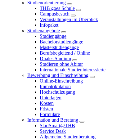
Studienorientierung
THB goes Schule
Campusbesuch
Veranstaltungen im Überblick
Infopaket
Studienangebote
Studiengänge
Bachelorstudiengänge
Masterstudiengänge
Berufsbegleitend / Online
Duales Studium
Studieren ohne Abitur
Internationale Studieninteressierte
Bewerbung und Einschreibung
Online-Einschreibung
Immatrikulation
Hochschulzugang
Unterlagen
Kosten
Fristen
Formulare
Information und Beratung
StartSmart@THB
Service Desk
Allgemeine Studienberatung