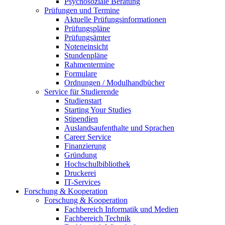
Psychosoziale Beratung
Prüfungen und Termine
Aktuelle Prüfungsinformationen
Prüfungspläne
Prüfungsämter
Noteneinsicht
Stundenpläne
Rahmentermine
Formulare
Ordnungen / Modulhandbücher
Service für Studierende
Studienstart
Starting Your Studies
Stipendien
Auslandsaufenthalte und Sprachen
Career Service
Finanzierung
Gründung
Hochschulbibliothek
Druckerei
IT-Services
Forschung & Kooperation
Forschung & Kooperation
Fachbereich Informatik und Medien
Fachbereich Technik