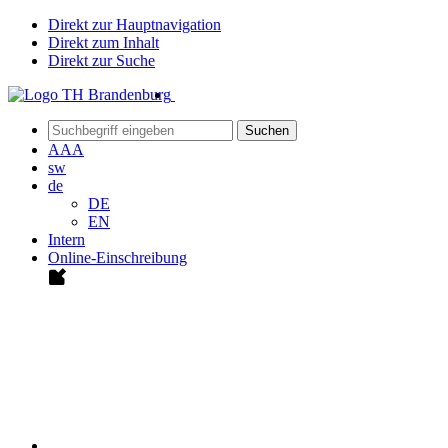
Direkt zur Hauptnavigation
Direkt zum Inhalt
Direkt zur Suche
Suchen
A
A
A
sw
de
DE
EN
Intern
Online-Einschreibung