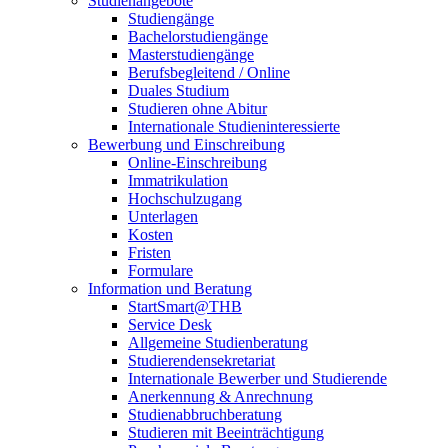
Studienangebote
Studiengänge
Bachelorstudiengänge
Masterstudiengänge
Berufsbegleitend / Online
Duales Studium
Studieren ohne Abitur
Internationale Studieninteressierte
Bewerbung und Einschreibung
Online-Einschreibung
Immatrikulation
Hochschulzugang
Unterlagen
Kosten
Fristen
Formulare
Information und Beratung
StartSmart@THB
Service Desk
Allgemeine Studienberatung
Studierendensekretariat
Internationale Bewerber und Studierende
Anerkennung & Anrechnung
Studienabbruchberatung
Studieren mit Beeinträchtigung