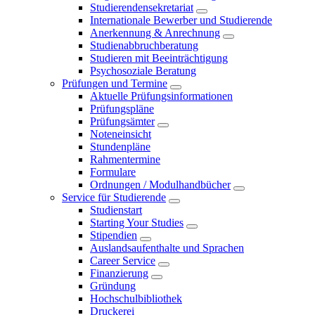
Studierendensekretariat
Internationale Bewerber und Studierende
Anerkennung & Anrechnung
Studienabbruchberatung
Studieren mit Beeinträchtigung
Psychosoziale Beratung
Prüfungen und Termine
Aktuelle Prüfungsinformationen
Prüfungspläne
Prüfungsämter
Noteneinsicht
Stundenpläne
Rahmentermine
Formulare
Ordnungen / Modulhandbücher
Service für Studierende
Studienstart
Starting Your Studies
Stipendien
Auslandsaufenthalte und Sprachen
Career Service
Finanzierung
Gründung
Hochschulbibliothek
Druckerei