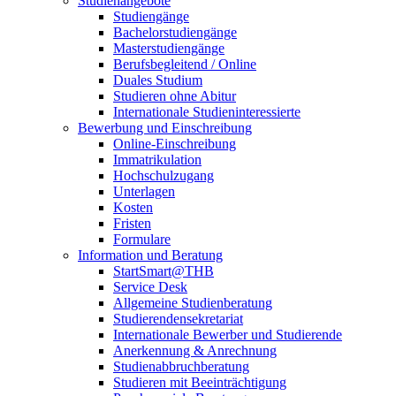
Studienangebote
Studiengänge
Bachelorstudiengänge
Masterstudiengänge
Berufsbegleitend / Online
Duales Studium
Studieren ohne Abitur
Internationale Studieninteressierte
Bewerbung und Einschreibung
Online-Einschreibung
Immatrikulation
Hochschulzugang
Unterlagen
Kosten
Fristen
Formulare
Information und Beratung
StartSmart@THB
Service Desk
Allgemeine Studienberatung
Studierendensekretariat
Internationale Bewerber und Studierende
Anerkennung & Anrechnung
Studienabbruchberatung
Studieren mit Beeinträchtigung