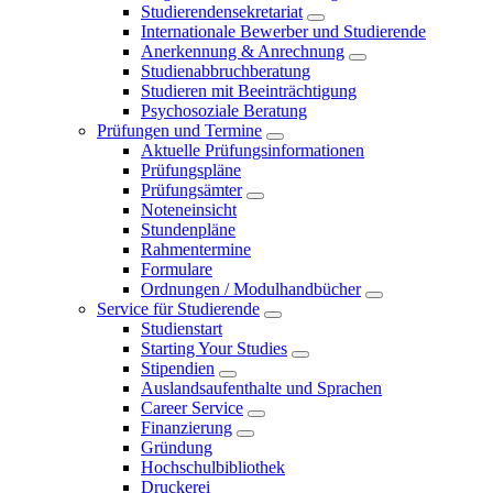
Studierendensekretariat
Internationale Bewerber und Studierende
Anerkennung & Anrechnung
Studienabbruchberatung
Studieren mit Beeinträchtigung
Psychosoziale Beratung
Prüfungen und Termine
Aktuelle Prüfungsinformationen
Prüfungspläne
Prüfungsämter
Noteneinsicht
Stundenpläne
Rahmentermine
Formulare
Ordnungen / Modulhandbücher
Service für Studierende
Studienstart
Starting Your Studies
Stipendien
Auslandsaufenthalte und Sprachen
Career Service
Finanzierung
Gründung
Hochschulbibliothek
Druckerei