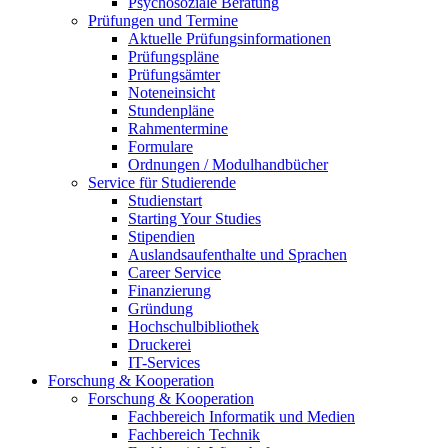
Psychosoziale Beratung
Prüfungen und Termine
Aktuelle Prüfungsinformationen
Prüfungspläne
Prüfungsämter
Noteneinsicht
Stundenpläne
Rahmentermine
Formulare
Ordnungen / Modulhandbücher
Service für Studierende
Studienstart
Starting Your Studies
Stipendien
Auslandsaufenthalte und Sprachen
Career Service
Finanzierung
Gründung
Hochschulbibliothek
Druckerei
IT-Services
Forschung & Kooperation
Forschung & Kooperation
Fachbereich Informatik und Medien
Fachbereich Technik