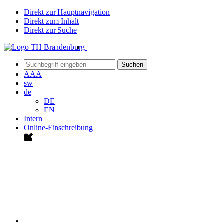
Direkt zur Hauptnavigation
Direkt zum Inhalt
Direkt zur Suche
Suchen
A
A
A
sw
de
DE
EN
Intern
Online-Einschreibung