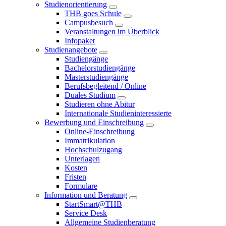
Studienorientierung
THB goes Schule
Campusbesuch
Veranstaltungen im Überblick
Infopaket
Studienangebote
Studiengänge
Bachelorstudiengänge
Masterstudiengänge
Berufsbegleitend / Online
Duales Studium
Studieren ohne Abitur
Internationale Studieninteressierte
Bewerbung und Einschreibung
Online-Einschreibung
Immatrikulation
Hochschulzugang
Unterlagen
Kosten
Fristen
Formulare
Information und Beratung
StartSmart@THB
Service Desk
Allgemeine Studienberatung