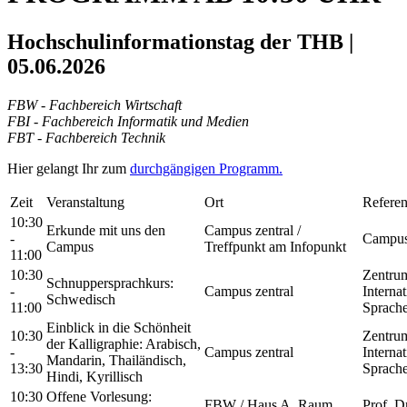
Hochschulinformationstag der THB |
05.06.2026
FBW - Fachbereich Wirtschaft
FBI - Fachbereich Informatik und Medien
FBT - Fachbereich Technik
Hier gelangt Ihr zum
durchgängigen Programm.
Zeit
Veranstaltung
Ort
Referen
10:30
Erkunde mit uns den
Campus zentral /
-
Campuss
Campus
Treffpunkt am Infopunkt
11:00
10:30
Zentrum
Schnuppersprachkurs:
-
Campus zentral
Interna
Schwedisch
11:00
Sprach
Einblick in die Schönheit
10:30
Zentrum
der Kalligraphie: Arabisch,
-
Campus zentral
Interna
Mandarin, Thailändisch,
13:30
Sprach
Hindi, Kyrillisch
10:30
Offene Vorlesung:
FBW / Haus A, Raum
Prof. D