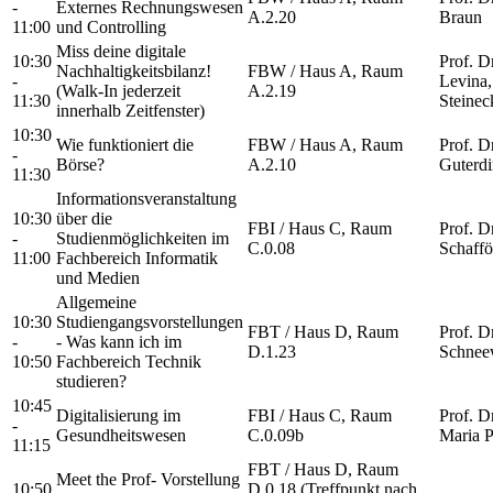
-
Externes Rechnungswesen
A.2.20
Braun
11:00
und Controlling
Miss deine digitale
10:30
Prof. D
Nachhaltigkeitsbilanz!
FBW / Haus A, Raum
-
Levina,
(Walk-In jederzeit
A.2.19
11:30
Steinec
innerhalb Zeitfenster)
10:30
Wie funktioniert die
FBW / Haus A, Raum
Prof. D
-
Börse?
A.2.10
Guterd
11:30
Informationsveranstaltung
10:30
über die
FBI / Haus C, Raum
Prof. D
-
Studienmöglichkeiten im
C.0.08
Schaffö
11:00
Fachbereich Informatik
und Medien
Allgemeine
10:30
Studiengangsvorstellungen
FBT / Haus D, Raum
Prof. Dr
-
- Was kann ich im
D.1.23
Schnee
10:50
Fachbereich Technik
studieren?
10:45
Digitalisierung im
FBI / Haus C, Raum
Prof. D
-
Gesundheitswesen
C.0.09b
Maria P
11:15
FBT / Haus D, Raum
Meet the Prof- Vorstellung
10:50
D.0.18 (Treffpunkt nach