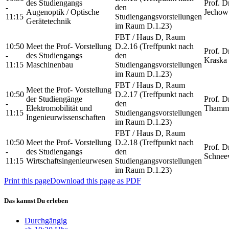
des Studiengangs
Prof. D
-
den
Augenoptik / Optische
Jechow
11:15
Studiengangsvorstellungen
Gerätetechnik
im Raum D.1.23)
FBT / Haus D, Raum
10:50
Meet the Prof- Vorstellung
D.2.16 (Treffpunkt nach
Prof. D
-
des Studiengangs
den
Kraska
11:15
Maschinenbau
Studiengangsvorstellungen
im Raum D.1.23)
FBT / Haus D, Raum
Meet the Prof- Vorstellung
10:50
D.2.17 (Treffpunkt nach
der Studiengänge
Prof. D
-
den
Elektromobilität und
Thamm
11:15
Studiengangsvorstellungen
Ingenieurwissenschaften
im Raum D.1.23)
FBT / Haus D, Raum
10:50
Meet the Prof- Vorstellung
D.2.18 (Treffpunkt nach
Prof. Dr
-
des Studiengangs
den
Schnee
11:15
Wirtschaftsingenieurwesen
Studiengangsvorstellungen
im Raum D.1.23)
Print this page
Download this page as PDF
Das kannst Du erleben
Durchgängig