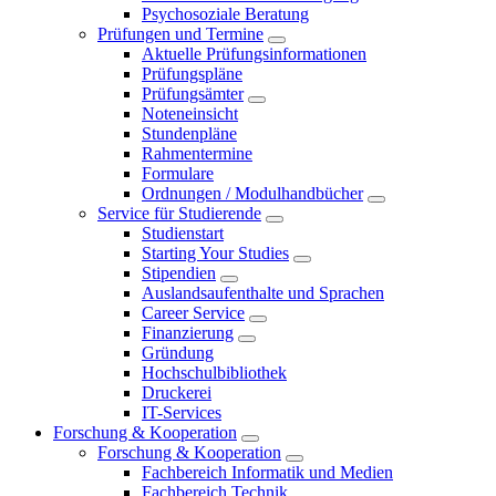
Psychosoziale Beratung
Prüfungen und Termine
Aktuelle Prüfungsinformationen
Prüfungspläne
Prüfungsämter
Noteneinsicht
Stundenpläne
Rahmentermine
Formulare
Ordnungen / Modulhandbücher
Service für Studierende
Studienstart
Starting Your Studies
Stipendien
Auslandsaufenthalte und Sprachen
Career Service
Finanzierung
Gründung
Hochschulbibliothek
Druckerei
IT-Services
Forschung & Kooperation
Forschung & Kooperation
Fachbereich Informatik und Medien
Fachbereich Technik