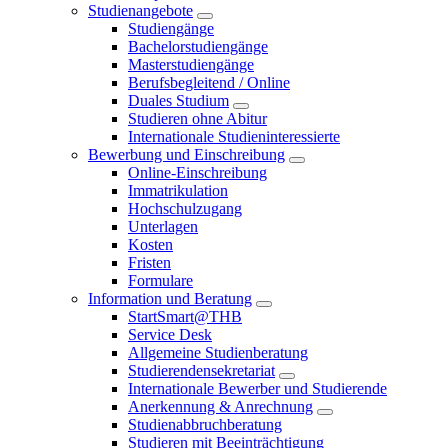
Studienangebote
Studiengänge
Bachelorstudiengänge
Masterstudiengänge
Berufsbegleitend / Online
Duales Studium
Studieren ohne Abitur
Internationale Studieninteressierte
Bewerbung und Einschreibung
Online-Einschreibung
Immatrikulation
Hochschulzugang
Unterlagen
Kosten
Fristen
Formulare
Information und Beratung
StartSmart@THB
Service Desk
Allgemeine Studienberatung
Studierendensekretariat
Internationale Bewerber und Studierende
Anerkennung & Anrechnung
Studienabbruchberatung
Studieren mit Beeinträchtigung