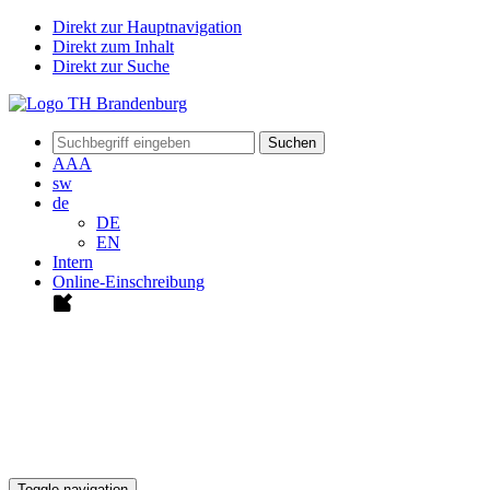
Direkt zur Hauptnavigation
Direkt zum Inhalt
Direkt zur Suche
Suchen
A
A
A
sw
de
DE
EN
Intern
Online-Einschreibung
Toggle navigation