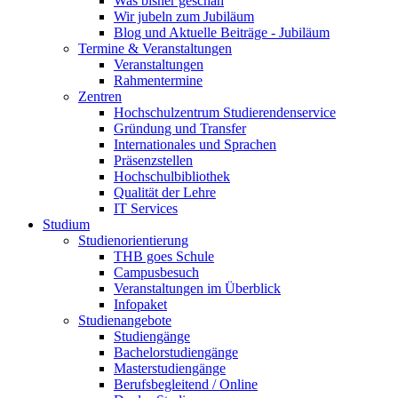
Was bisher geschah
Wir jubeln zum Jubiläum
Blog und Aktuelle Beiträge - Jubiläum
Termine & Veranstaltungen
Veranstaltungen
Rahmentermine
Zentren
Hochschulzentrum Studierendenservice
Gründung und Transfer
Internationales und Sprachen
Präsenzstellen
Hochschulbibliothek
Qualität der Lehre
IT Services
Studium
Studienorientierung
THB goes Schule
Campusbesuch
Veranstaltungen im Überblick
Infopaket
Studienangebote
Studiengänge
Bachelorstudiengänge
Masterstudiengänge
Berufsbegleitend / Online