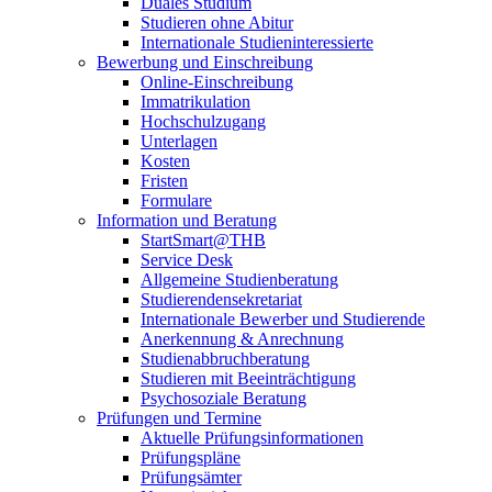
Duales Studium
Studieren ohne Abitur
Internationale Studieninteressierte
Bewerbung und Einschreibung
Online-Einschreibung
Immatrikulation
Hochschulzugang
Unterlagen
Kosten
Fristen
Formulare
Information und Beratung
StartSmart@THB
Service Desk
Allgemeine Studienberatung
Studierendensekretariat
Internationale Bewerber und Studierende
Anerkennung & Anrechnung
Studienabbruchberatung
Studieren mit Beeinträchtigung
Psychosoziale Beratung
Prüfungen und Termine
Aktuelle Prüfungsinformationen
Prüfungspläne
Prüfungsämter