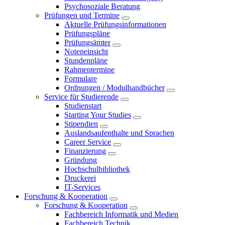
Psychosoziale Beratung
Prüfungen und Termine
Aktuelle Prüfungsinformationen
Prüfungspläne
Prüfungsämter
Noteneinsicht
Stundenpläne
Rahmentermine
Formulare
Ordnungen / Modulhandbücher
Service für Studierende
Studienstart
Starting Your Studies
Stipendien
Auslandsaufenthalte und Sprachen
Career Service
Finanzierung
Gründung
Hochschulbibliothek
Druckerei
IT-Services
Forschung & Kooperation
Forschung & Kooperation
Fachbereich Informatik und Medien
Fachbereich Technik