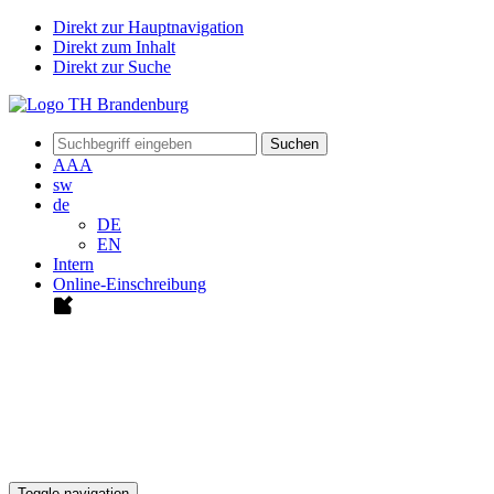
Direkt zur Hauptnavigation
Direkt zum Inhalt
Direkt zur Suche
Suchen
A
A
A
sw
de
DE
EN
Intern
Online-Einschreibung
Toggle navigation