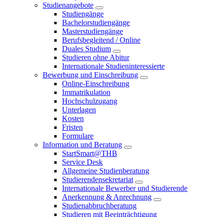
Studienangebote
Studiengänge
Bachelorstudiengänge
Masterstudiengänge
Berufsbegleitend / Online
Duales Studium
Studieren ohne Abitur
Internationale Studieninteressierte
Bewerbung und Einschreibung
Online-Einschreibung
Immatrikulation
Hochschulzugang
Unterlagen
Kosten
Fristen
Formulare
Information und Beratung
StartSmart@THB
Service Desk
Allgemeine Studienberatung
Studierendensekretariat
Internationale Bewerber und Studierende
Anerkennung & Anrechnung
Studienabbruchberatung
Studieren mit Beeinträchtigung