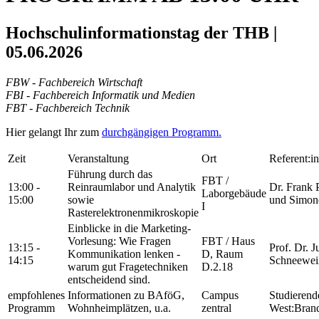
Hochschulinformationstag der THB |
05.06.2026
FBW - Fachbereich Wirtschaft
FBI - Fachbereich Informatik und Medien
FBT - Fachbereich Technik
Hier gelangt Ihr zum
durchgängigen Programm.
Zeit
Veranstaltung
Ort
Referent:in
Führung durch das
FBT /
13:00 -
Reinraumlabor und Analytik
Dr. Frank 
Laborgebäude
15:00
sowie
und Simon
I
Rasterelektronenmikroskopie
Einblicke in die Marketing-
Vorlesung: Wie Fragen
FBT / Haus
13:15 -
Prof. Dr. J
Kommunikation lenken -
D, Raum
14:15
Schneewei
warum gut Fragetechniken
D.2.18
entscheidend sind.
empfohlenes
Informationen zu BAföG,
Campus
Studieren
Programm
Wohnheimplätzen, u.a.
zentral
West:Bran