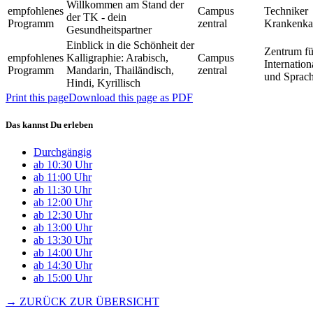
Willkommen am Stand der
empfohlenes
Campus
Techniker
der TK - dein
Programm
zentral
Krankenka
Gesundheitspartner
Einblick in die Schönheit der
Zentrum fü
empfohlenes
Kalligraphie: Arabisch,
Campus
Internation
Programm
Mandarin, Thailändisch,
zentral
und Sprac
Hindi, Kyrillisch
Print this page
Download this page as PDF
Das kannst Du erleben
Durchgängig
ab 10:30 Uhr
ab 11:00 Uhr
ab 11:30 Uhr
ab 12:00 Uhr
ab 12:30 Uhr
ab 13:00 Uhr
ab 13:30 Uhr
ab 14:00 Uhr
ab 14:30 Uhr
ab 15:00 Uhr
→ ZURÜCK ZUR ÜBERSICHT