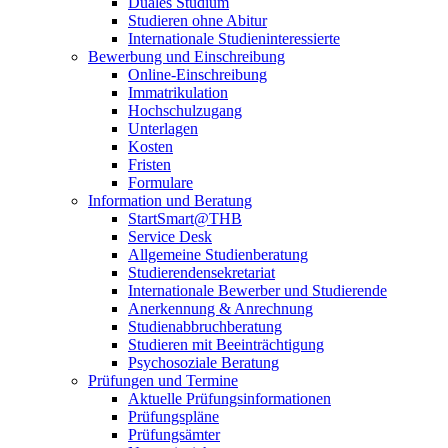
Duales Studium
Studieren ohne Abitur
Internationale Studieninteressierte
Bewerbung und Einschreibung
Online-Einschreibung
Immatrikulation
Hochschulzugang
Unterlagen
Kosten
Fristen
Formulare
Information und Beratung
StartSmart@THB
Service Desk
Allgemeine Studienberatung
Studierendensekretariat
Internationale Bewerber und Studierende
Anerkennung & Anrechnung
Studienabbruchberatung
Studieren mit Beeinträchtigung
Psychosoziale Beratung
Prüfungen und Termine
Aktuelle Prüfungsinformationen
Prüfungspläne
Prüfungsämter