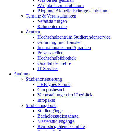
Was bisher geschah
Wir jubeln zum Jubiläum
Blog und Aktuelle Beiträge - Jubiläum
Termine & Veranstaltungen
Veranstaltungen
Rahmentermine
Zentren
Hochschulzentrum Studierendenservice
Gründung und Transfer
Internationales und Sprachen
Präsenzstellen
Hochschulbibliothek
Qualität der Lehre
IT Services
Studium
Studienorientierung
THB goes Schule
Campusbesuch
Veranstaltungen im Überblick
Infopaket
Studienangebote
Studiengänge
Bachelorstudiengänge
Masterstudiengänge
Berufsbegleitend / Online