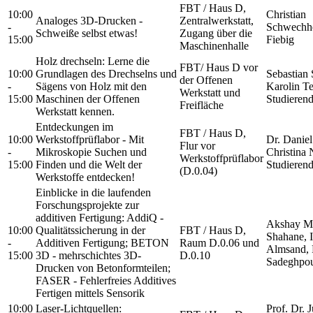
FBT / Haus D,
10:00
Christian
Analoges 3D-Drucken -
Zentralwerkstatt,
-
Schwechhe
Schweiße selbst etwas!
Zugang über die
15:00
Fiebig
Maschinenhalle
Holz drechseln: Lerne die
FBT/ Haus D vor
10:00
Grundlagen des Drechselns und
Sebastian 
der Offenen
-
Sägens von Holz mit den
Karolin T
Werkstatt und
15:00
Maschinen der Offenen
Studieren
Freifläche
Werkstatt kennen.
Entdeckungen im
FBT / Haus D,
10:00
Werkstoffprüflabor - Mit
Dr. Daniel
Flur vor
-
Mikroskopie Suchen und
Christina 
Werkstoffprüflabor
15:00
Finden und die Welt der
Studieren
(D.0.04)
Werkstoffe entdecken!
Einblicke in die laufenden
Forschungsprojekte zur
additiven Fertigung: AddiQ -
Akshay M
10:00
Qualitätssicherung in der
FBT / Haus D,
Shahane, I
-
Additiven Fertigung; BETON
Raum D.0.06 und
Almsand,
15:00
3D - mehrschichtes 3D-
D.0.10
Sadeghpou
Drucken von Betonformteilen;
FASER - Fehlerfreies Additives
Fertigen mittels Sensorik
10:00
Laser-Lichtquellen:
Prof. Dr. J