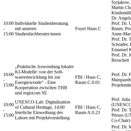
Syrjakow, 
Martin Chr
Kindsmülle
Dr. Angela
10:00
Individuelle Studienberatung
Prof. Dr. 
-
mit unseren
Foyer Haus C
Baum, Pro
15:00
Studienfachberater:innen
Anne-Mari
Prof. Dr.
Schrader, 
Emanuel K
Prof. Dr. J
Broscheit
„Praktische Anwendung lokaler
KI-Modelle: von der Soft-
10:00
Prof. Dr. 
wareentwicklung bis zur
FBI / Haus C,
-
Marquard
Energiewende“ - Eine
Raum C.0.01
15:00
Projektmit
Kooperation zwischen THB
und regiocom SE
Prof. Julia
UNESCO-Lab: Digitalization
10:00
(UNESCO 
of Cultural Heritage, 14:00
FBI / Haus C,
-
Prof. Dr.
feierliche Einweihung des
Raum A.0.23
15:00
Preuss (
Labors mit Projektvorstellung
Co-Chair)
Prof. Dr. 