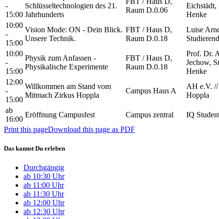
FBT / Haus D,
-
Schlüsseltechnologien des 21.
Eichstädt,
Raum D.0.06
15:00
Jahrhunderts
Henke
10:00
Vision Mode: ON - Dein Blick.
FBT / Haus D,
Luise Arnd
-
Unsere Technik.
Raum D.0.18
Studieren
15:00
10:00
Prof. Dr. 
Physik zum Anfassen -
FBT / Haus D,
-
Jechow, St
Physikalische Experimente
Raum D.0.18
15:00
Henke
12:00
Willkommen am Stand vom
AH e.V. //
-
Campus Haus A
Mitmach Zirkus Hoppla
Hoppla
15:00
ab
Eröffnung Campusfest
Campus zentral
IQ Student
16:00
Print this page
Download this page as PDF
Das kannst Du erleben
Durchgängig
ab 10:30 Uhr
ab 11:00 Uhr
ab 11:30 Uhr
ab 12:00 Uhr
ab 12:30 Uhr