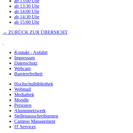
ab 13:00 Uhr
ab 13:30 Uhr
ab 14:00 Uhr
ab 14:30 Uhr
ab 15:00 Uhr
→ ZURÜCK ZUR ÜBERSICHT
Kontakt - Anfahrt
Impressum
Datenschutz
Webcam
Barrierefreiheit
Hochschulbibliothek
Webmail
Mediathek
Moodle
Personen
Alumninetzwerk
Stellenausschreibungen
Campus Management
IT Services