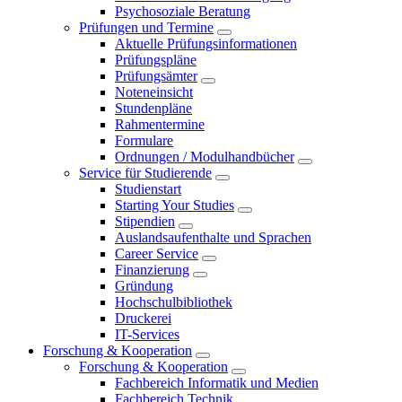
Psychosoziale Beratung
Prüfungen und Termine
Aktuelle Prüfungsinformationen
Prüfungspläne
Prüfungsämter
Noteneinsicht
Stundenpläne
Rahmentermine
Formulare
Ordnungen / Modulhandbücher
Service für Studierende
Studienstart
Starting Your Studies
Stipendien
Auslandsaufenthalte und Sprachen
Career Service
Finanzierung
Gründung
Hochschulbibliothek
Druckerei
IT-Services
Forschung & Kooperation
Forschung & Kooperation
Fachbereich Informatik und Medien
Fachbereich Technik