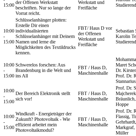
der Offenen Werkstatt
Werkstatt und
15:00
Studieren
beschriften. Nur so lange der
Freifläche
Vorrat reicht.
Schlüsselanhänger plotten:
Erstelle Dir einen
FBT/ Haus D vor
10:00
individualisierten
Sebastian 
der Offenen
-
Schlüsselanhänger mit Deinem
Karolin T
Werkstatt und
15:00
Namen und lerne die
Studieren
Freifläche
Möglichkeiten des Textildrucks
kennen.
Mohammad
10:00
Schwerelos forschen: Aus
Maret Schö
FBT / Haus D,
-
Brandenburg in die Welt und
Dr. Kirste
Maschinenhalle
15:00
ins All
Prof. Dr. 
Stannarius
Prof. Dr. 
10:00
Der Bereich Elektronik stellt
FBT / Haus D,
Majcherek
-
sich vor!
Maschinenhalle
Bräunlich,
15:00
Hoppe
Prof. Dr. 
Windkraft - Energieträger der
10:00
Flassig, 
Zukunft? Photovoltaik - Wie
FBT / Haus D,
-
Gehrhardt
effizient arbeitet mein
Maschinenhalle
15:00
Markgraf,
Photovoltaikmodul?
Müller