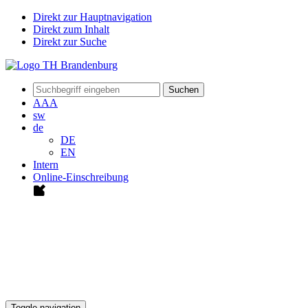
Direkt zur Hauptnavigation
Direkt zum Inhalt
Direkt zur Suche
Suchen
A
A
A
sw
de
DE
EN
Intern
Online-Einschreibung
Toggle navigation