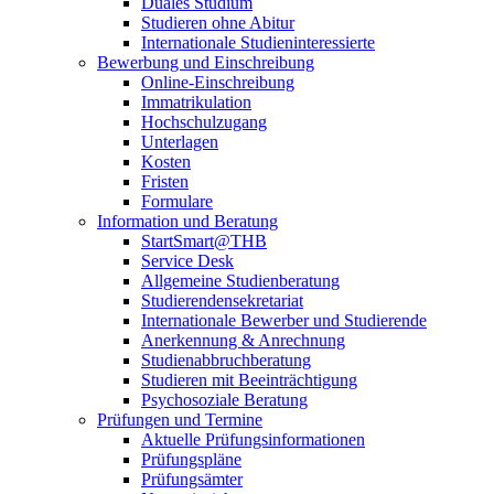
Duales Studium
Studieren ohne Abitur
Internationale Studieninteressierte
Bewerbung und Einschreibung
Online-Einschreibung
Immatrikulation
Hochschulzugang
Unterlagen
Kosten
Fristen
Formulare
Information und Beratung
StartSmart@THB
Service Desk
Allgemeine Studienberatung
Studierendensekretariat
Internationale Bewerber und Studierende
Anerkennung & Anrechnung
Studienabbruchberatung
Studieren mit Beeinträchtigung
Psychosoziale Beratung
Prüfungen und Termine
Aktuelle Prüfungsinformationen
Prüfungspläne
Prüfungsämter