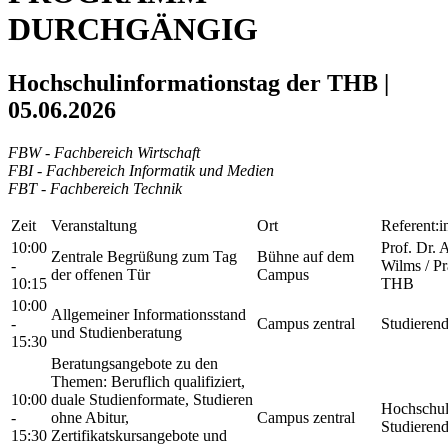
DURCHGÄNGIG
Hochschulinformationstag der THB |
05.06.2026
FBW - Fachbereich Wirtschaft
FBI - Fachbereich Informatik und Medien
FBT - Fachbereich Technik
Zeit
Veranstaltung
Ort
Referent:i
10:00
Prof. Dr. 
Zentrale Begrüßung zum Tag
Bühne auf dem
-
Wilms / Pr
der offenen Tür
Campus
10:15
THB
10:00
Allgemeiner Informationsstand
-
Campus zentral
Studieren
und Studienberatung
15:30
Beratungsangebote zu den
Themen: Beruflich qualifiziert,
10:00
duale Studienformate, Studieren
Hochschul
-
ohne Abitur,
Campus zentral
Studierend
15:30
Zertifikatskursangebote und