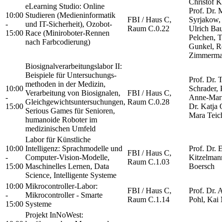
Christof K
eLearning Studio: Online
Prof. Dr. 
10:00
Studieren (Medieninformatik
FBI / Haus C,
Syrjakow, 
-
und IT-Sicherheit), Ozobot-
Raum C.0.22
Ulrich Ba
15:00
Race (Miniroboter-Rennen
Pelchen, 
nach Farbcodierung)
Gunkel, R
Zimmerm
Biosignalverarbeitungslabor II:
Beispiele für Untersuchungs-
Prof. Dr.
methoden in der Medizin,
10:00
Schrader, 
Verarbeitung von Biosignalen,
FBI / Haus C,
-
Anne-Mari
Gleichgewichtsuntersuchungen,
Raum C.0.28
15:00
Dr. Katja 
Serious Games für Senioren,
Mara Tei
humanoide Roboter im
medizinischen Umfeld
Labor für Künstliche
10:00
Intelligenz: Sprachmodelle und
Prof. Dr.
FBI / Haus C,
-
Computer-Vision-Modelle,
Kitzelman
Raum C.1.03
15:00
Maschinelles Lernen, Data
Boersch
Science, Intelligente Systeme
10:00
Mikrocontroller-Labor:
FBI / Haus C,
Prof. Dr. 
-
Mikrocontroller - Smarte
Raum C.1.14
Pohl, Kai
15:00
Systeme
Projekt InNoWest: