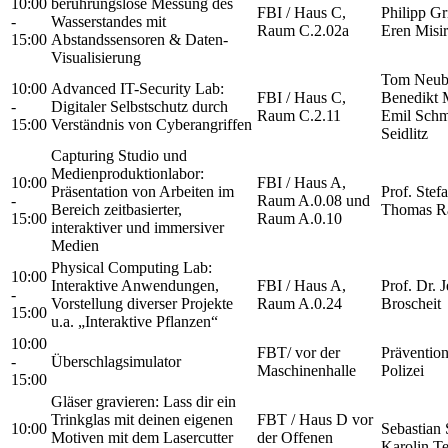
10:00
berührungslose Messung des
FBI / Haus C,
Philipp Gr
-
Wasserstandes mit
Raum C.2.02a
Eren Misir
15:00
Abstandssensoren & Daten-
Visualisierung
Tom Neube
10:00
Advanced IT-Security Lab:
FBI / Haus C,
Benedikt M
-
Digitaler Selbstschutz durch
Raum C.2.11
Emil Schmi
15:00
Verständnis von Cyberangriffen
Seidlitz
Capturing Studio und
Medienproduktionlabor:
10:00
FBI / Haus A,
Präsentation von Arbeiten im
Prof. Stef
-
Raum A.0.08 und
Bereich zeitbasierter,
Thomas R
15:00
Raum A.0.10
interaktiver und immersiver
Medien
Physical Computing Lab:
10:00
Interaktive Anwendungen,
FBI / Haus A,
Prof. Dr. J
-
Vorstellung diverser Projekte
Raum A.0.24
Broscheit
15:00
u.a. „Interaktive Pflanzen“
10:00
FBT/ vor der
Präventio
-
Überschlagsimulator
Maschinenhalle
Polizei
15:00
Gläser gravieren: Lass dir ein
Trinkglas mit deinen eigenen
FBT / Haus D vor
10:00
Sebastian 
Motiven mit dem Lasercutter
der Offenen
-
Karolin T