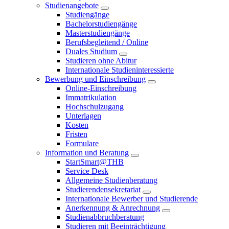
Studienangebote
Studiengänge
Bachelorstudiengänge
Masterstudiengänge
Berufsbegleitend / Online
Duales Studium
Studieren ohne Abitur
Internationale Studieninteressierte
Bewerbung und Einschreibung
Online-Einschreibung
Immatrikulation
Hochschulzugang
Unterlagen
Kosten
Fristen
Formulare
Information und Beratung
StartSmart@THB
Service Desk
Allgemeine Studienberatung
Studierendensekretariat
Internationale Bewerber und Studierende
Anerkennung & Anrechnung
Studienabbruchberatung
Studieren mit Beeinträchtigung