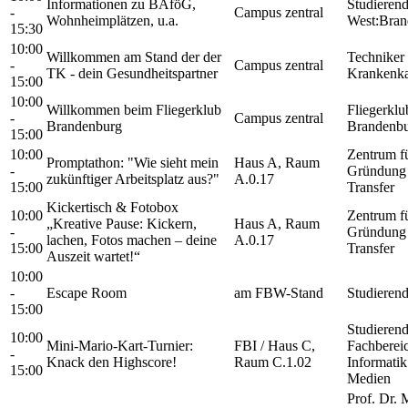
Informationen zu BAföG,
Studieren
-
Campus zentral
Wohnheimplätzen, u.a.
West:Bran
15:30
10:00
Willkommen am Stand der der
Techniker
-
Campus zentral
TK - dein Gesundheitspartner
Krankenka
15:00
10:00
Willkommen beim Fliegerklub
Fliegerklu
-
Campus zentral
Brandenburg
Brandenbu
15:00
10:00
Zentrum f
Promptathon: "Wie sieht mein
Haus A, Raum
-
Gründung
zukünftiger Arbeitsplatz aus?"
A.0.17
15:00
Transfer
Kickertisch & Fotobox
10:00
Zentrum f
„Kreative Pause: Kickern,
Haus A, Raum
-
Gründung
lachen, Fotos machen – deine
A.0.17
15:00
Transfer
Auszeit wartet!“
10:00
-
Escape Room
am FBW-Stand
Studieren
15:00
Studierend
10:00
Mini-Mario-Kart-Turnier:
FBI / Haus C,
Fachberei
-
Knack den Highscore!
Raum C.1.02
Informati
15:00
Medien
Prof. Dr. 