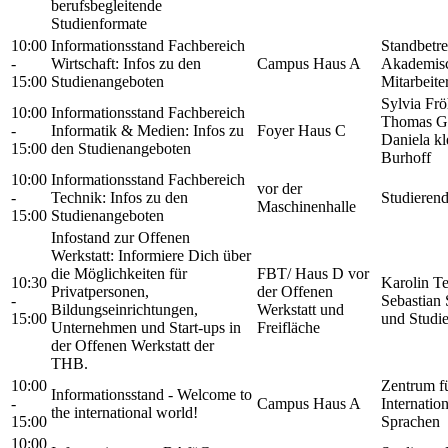
berufsbegleitende
Studienformate
10:00
Informationsstand Fachbereich
Standbetr
-
Wirtschaft: Infos zu den
Campus Haus A
Akademis
15:00
Studienangeboten
Mitarbeite
Sylvia Frö
10:00
Informationsstand Fachbereich
Thomas Ge
-
Informatik & Medien: Infos zu
Foyer Haus C
Daniela kl
15:00
den Studienangeboten
Burhoff
10:00
Informationsstand Fachbereich
vor der
-
Technik: Infos zu den
Studieren
Maschinenhalle
15:00
Studienangeboten
Infostand zur Offenen
Werkstatt: Informiere Dich über
die Möglichkeiten für
FBT/ Haus D vor
10:30
Karolin T
Privatpersonen,
der Offenen
-
Sebastian
Bildungseinrichtungen,
Werkstatt und
15:00
und Studi
Unternehmen und Start-ups in
Freifläche
der Offenen Werkstatt der
THB.
10:00
Zentrum f
Informationsstand - Welcome to
-
Campus Haus A
Internatio
the international world!
15:00
Sprachen
10:00