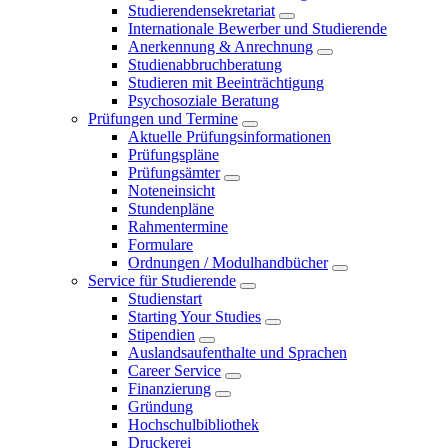
Studierendensekretariat
Internationale Bewerber und Studierende
Anerkennung & Anrechnung
Studienabbruchberatung
Studieren mit Beeinträchtigung
Psychosoziale Beratung
Prüfungen und Termine
Aktuelle Prüfungsinformationen
Prüfungspläne
Prüfungsämter
Noteneinsicht
Stundenpläne
Rahmentermine
Formulare
Ordnungen / Modulhandbücher
Service für Studierende
Studienstart
Starting Your Studies
Stipendien
Auslandsaufenthalte und Sprachen
Career Service
Finanzierung
Gründung
Hochschulbibliothek
Druckerei