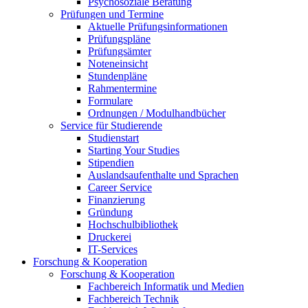
Psychosoziale Beratung
Prüfungen und Termine
Aktuelle Prüfungsinformationen
Prüfungspläne
Prüfungsämter
Noteneinsicht
Stundenpläne
Rahmentermine
Formulare
Ordnungen / Modulhandbücher
Service für Studierende
Studienstart
Starting Your Studies
Stipendien
Auslandsaufenthalte und Sprachen
Career Service
Finanzierung
Gründung
Hochschulbibliothek
Druckerei
IT-Services
Forschung & Kooperation
Forschung & Kooperation
Fachbereich Informatik und Medien
Fachbereich Technik