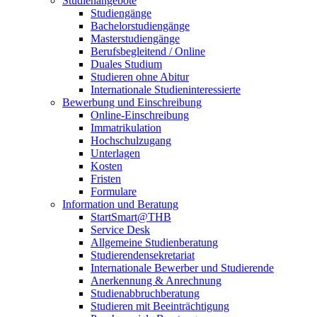
Studienangebote
Studiengänge
Bachelorstudiengänge
Masterstudiengänge
Berufsbegleitend / Online
Duales Studium
Studieren ohne Abitur
Internationale Studieninteressierte
Bewerbung und Einschreibung
Online-Einschreibung
Immatrikulation
Hochschulzugang
Unterlagen
Kosten
Fristen
Formulare
Information und Beratung
StartSmart@THB
Service Desk
Allgemeine Studienberatung
Studierendensekretariat
Internationale Bewerber und Studierende
Anerkennung & Anrechnung
Studienabbruchberatung
Studieren mit Beeinträchtigung