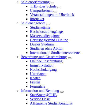
Studienorientierung
THB goes Schule
Campusbesuch
Veranstaltungen im Überblick
Infopaket
Studienangebote
Studiengänge
Bachelorstudiengänge
Masterstudiengänge
Berufsbegleitend / Online
Duales Studium
Studieren ohne Abitur
Internationale Studieninteressierte
Bewerbung und Einschreibung
Online-Einschreibung
Immatrikulation
Hochschulzugang
Unterlagen
Kosten
Fristen
Formulare
Information und Beratung
StartSmart@THB
Service Desk
Allgemeine Studienberatung