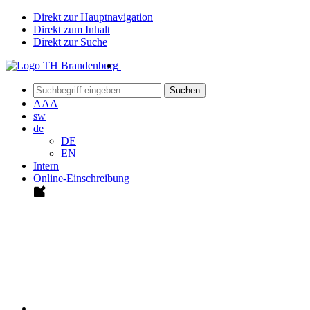
Direkt zur Hauptnavigation
Direkt zum Inhalt
Direkt zur Suche
Suchen
A
A
A
sw
de
DE
EN
Intern
Online-Einschreibung