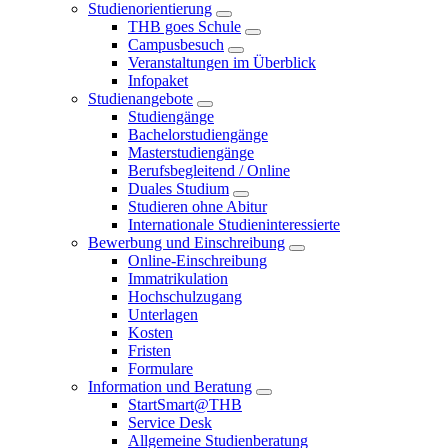
Studienorientierung
THB goes Schule
Campusbesuch
Veranstaltungen im Überblick
Infopaket
Studienangebote
Studiengänge
Bachelorstudiengänge
Masterstudiengänge
Berufsbegleitend / Online
Duales Studium
Studieren ohne Abitur
Internationale Studieninteressierte
Bewerbung und Einschreibung
Online-Einschreibung
Immatrikulation
Hochschulzugang
Unterlagen
Kosten
Fristen
Formulare
Information und Beratung
StartSmart@THB
Service Desk
Allgemeine Studienberatung