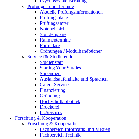
Psychosoziale Beratung
Prüfungen und Termine
Aktuelle Prüfungsinformationen
Prüfungspläne
Prüfungsämter
Noteneinsicht
Stundenpläne
Rahmentermine
Formulare
Ordnungen / Modulhandbücher
Service für Studierende
Studienstart
Starting Your Studies
Stipendien
Auslandsaufenthalte und Sprachen
Career Service
Finanzierung
Gründung
Hochschulbibliothek
Druckerei
IT-Services
Forschung & Kooperation
Forschung & Kooperation
Fachbereich Informatik und Medien
Fachbereich Technik