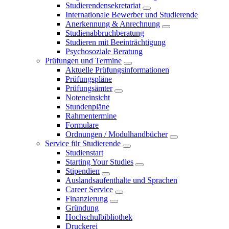
Studierendensekretariat
Internationale Bewerber und Studierende
Anerkennung & Anrechnung
Studienabbruchberatung
Studieren mit Beeinträchtigung
Psychosoziale Beratung
Prüfungen und Termine
Aktuelle Prüfungsinformationen
Prüfungspläne
Prüfungsämter
Noteneinsicht
Stundenpläne
Rahmentermine
Formulare
Ordnungen / Modulhandbücher
Service für Studierende
Studienstart
Starting Your Studies
Stipendien
Auslandsaufenthalte und Sprachen
Career Service
Finanzierung
Gründung
Hochschulbibliothek
Druckerei