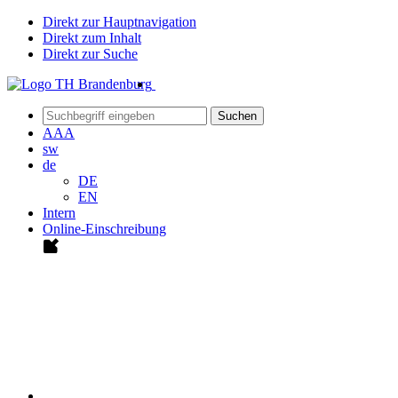
Direkt zur Hauptnavigation
Direkt zum Inhalt
Direkt zur Suche
Suchen
A
A
A
sw
de
DE
EN
Intern
Online-Einschreibung