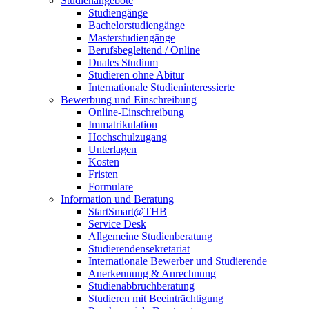
Studienangebote
Studiengänge
Bachelorstudiengänge
Masterstudiengänge
Berufsbegleitend / Online
Duales Studium
Studieren ohne Abitur
Internationale Studieninteressierte
Bewerbung und Einschreibung
Online-Einschreibung
Immatrikulation
Hochschulzugang
Unterlagen
Kosten
Fristen
Formulare
Information und Beratung
StartSmart@THB
Service Desk
Allgemeine Studienberatung
Studierendensekretariat
Internationale Bewerber und Studierende
Anerkennung & Anrechnung
Studienabbruchberatung
Studieren mit Beeinträchtigung