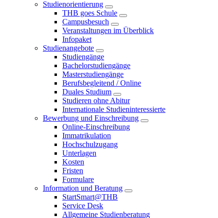
Studienorientierung
THB goes Schule
Campusbesuch
Veranstaltungen im Überblick
Infopaket
Studienangebote
Studiengänge
Bachelorstudiengänge
Masterstudiengänge
Berufsbegleitend / Online
Duales Studium
Studieren ohne Abitur
Internationale Studieninteressierte
Bewerbung und Einschreibung
Online-Einschreibung
Immatrikulation
Hochschulzugang
Unterlagen
Kosten
Fristen
Formulare
Information und Beratung
StartSmart@THB
Service Desk
Allgemeine Studienberatung