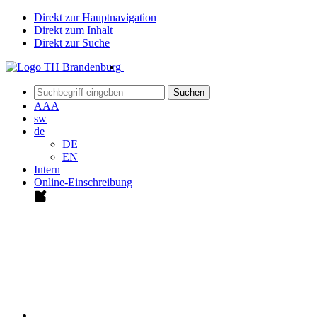
Direkt zur Hauptnavigation
Direkt zum Inhalt
Direkt zur Suche
Suchen
A
A
A
sw
de
DE
EN
Intern
Online-Einschreibung