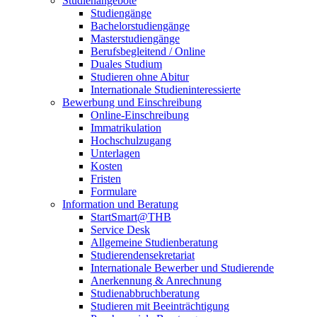
Studienangebote
Studiengänge
Bachelorstudiengänge
Masterstudiengänge
Berufsbegleitend / Online
Duales Studium
Studieren ohne Abitur
Internationale Studieninteressierte
Bewerbung und Einschreibung
Online-Einschreibung
Immatrikulation
Hochschulzugang
Unterlagen
Kosten
Fristen
Formulare
Information und Beratung
StartSmart@THB
Service Desk
Allgemeine Studienberatung
Studierendensekretariat
Internationale Bewerber und Studierende
Anerkennung & Anrechnung
Studienabbruchberatung
Studieren mit Beeinträchtigung