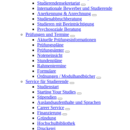
Studierendensekretariat
Internationale Bewerber und Studierende
Anerkennung & Anrechnung
Studienabbruchberatung
Studieren mit Beeinträchtigung
Psychosoziale Beratung
Prüfungen und Termine
Aktuelle Prüfungsinformationen
Prüfungspläne
Prüfungsämter
Noteneinsicht
Stundenpläne
Rahmentermine
Formulare
Ordnungen / Modulhandbücher
Service für Studierende
Studienstart
Starting Your Studies
Stipendien
Auslandsaufenthalte und Sprachen
Career Service
Finanzierung
Gründung
Hochschulbibliothek
Druckerei