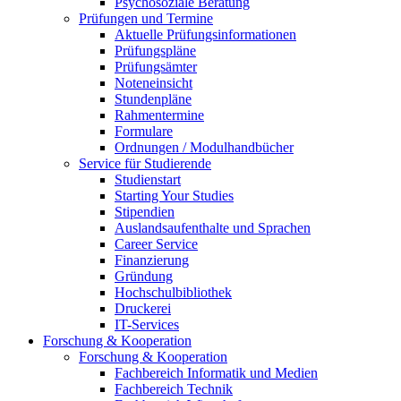
Psychosoziale Beratung
Prüfungen und Termine
Aktuelle Prüfungsinformationen
Prüfungspläne
Prüfungsämter
Noteneinsicht
Stundenpläne
Rahmentermine
Formulare
Ordnungen / Modulhandbücher
Service für Studierende
Studienstart
Starting Your Studies
Stipendien
Auslandsaufenthalte und Sprachen
Career Service
Finanzierung
Gründung
Hochschulbibliothek
Druckerei
IT-Services
Forschung & Kooperation
Forschung & Kooperation
Fachbereich Informatik und Medien
Fachbereich Technik