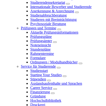
Studierendensekretariat
Internationale Bewerber und Studierende
Anerkennung & Anrechnung
Studienabbruchberatung
Studieren mit Beeinträchtigung
Psychosoziale Beratung
Prüfungen und Termine
Aktuelle Prüfungsinformationen
Prüfungspläne
Prüfungsämter
Noteneinsicht
Stundenpläne
Rahmentermine
Formulare
Ordnungen / Modulhandbücher
Service für Studierende
Studienstart
Starting Your Studies
Stipendien
Auslandsaufenthalte und Sprachen
Career Service
Finanzierung
Gründung
Hochschulbibliothek
Druckerei