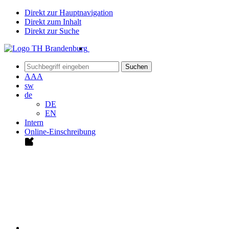
Direkt zur Hauptnavigation
Direkt zum Inhalt
Direkt zur Suche
Suchen
A
A
A
sw
de
DE
EN
Intern
Online-Einschreibung