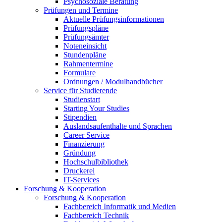
Psychosoziale Beratung
Prüfungen und Termine
Aktuelle Prüfungsinformationen
Prüfungspläne
Prüfungsämter
Noteneinsicht
Stundenpläne
Rahmentermine
Formulare
Ordnungen / Modulhandbücher
Service für Studierende
Studienstart
Starting Your Studies
Stipendien
Auslandsaufenthalte und Sprachen
Career Service
Finanzierung
Gründung
Hochschulbibliothek
Druckerei
IT-Services
Forschung & Kooperation
Forschung & Kooperation
Fachbereich Informatik und Medien
Fachbereich Technik