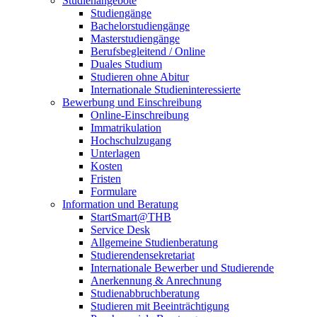
Studienangebote
Studiengänge
Bachelorstudiengänge
Masterstudiengänge
Berufsbegleitend / Online
Duales Studium
Studieren ohne Abitur
Internationale Studieninteressierte
Bewerbung und Einschreibung
Online-Einschreibung
Immatrikulation
Hochschulzugang
Unterlagen
Kosten
Fristen
Formulare
Information und Beratung
StartSmart@THB
Service Desk
Allgemeine Studienberatung
Studierendensekretariat
Internationale Bewerber und Studierende
Anerkennung & Anrechnung
Studienabbruchberatung
Studieren mit Beeinträchtigung