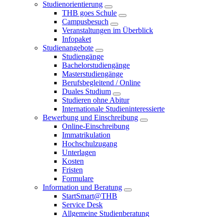
Studienorientierung
THB goes Schule
Campusbesuch
Veranstaltungen im Überblick
Infopaket
Studienangebote
Studiengänge
Bachelorstudiengänge
Masterstudiengänge
Berufsbegleitend / Online
Duales Studium
Studieren ohne Abitur
Internationale Studieninteressierte
Bewerbung und Einschreibung
Online-Einschreibung
Immatrikulation
Hochschulzugang
Unterlagen
Kosten
Fristen
Formulare
Information und Beratung
StartSmart@THB
Service Desk
Allgemeine Studienberatung