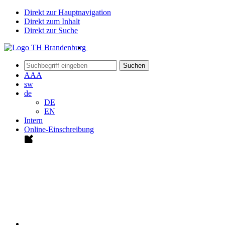
Direkt zur Hauptnavigation
Direkt zum Inhalt
Direkt zur Suche
Suchen
A
A
A
sw
de
DE
EN
Intern
Online-Einschreibung