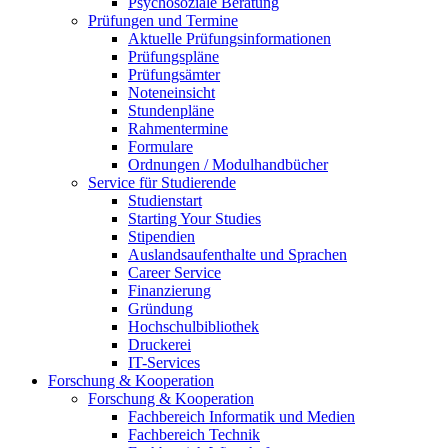
Psychosoziale Beratung
Prüfungen und Termine
Aktuelle Prüfungsinformationen
Prüfungspläne
Prüfungsämter
Noteneinsicht
Stundenpläne
Rahmentermine
Formulare
Ordnungen / Modulhandbücher
Service für Studierende
Studienstart
Starting Your Studies
Stipendien
Auslandsaufenthalte und Sprachen
Career Service
Finanzierung
Gründung
Hochschulbibliothek
Druckerei
IT-Services
Forschung & Kooperation
Forschung & Kooperation
Fachbereich Informatik und Medien
Fachbereich Technik