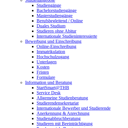
Studienangebote
Studiengänge
Bachelorstudiengänge
Masterstudiengänge
Berufsbegleitend / Online
Duales Studium
Studieren ohne Abitur
Internationale Studieninteressierte
Bewerbung und Einschreibung
Online-Einschreibung
Immatrikulation
Hochschulzugang
Unterlagen
Kosten
Fristen
Formulare
Information und Beratung
StartSmart@THB
Service Desk
Allgemeine Studienberatung
Studierendensekretariat
Internationale Bewerber und Studierende
Anerkennung & Anrechnung
Studienabbruchberatung
Studieren mit Beeinträchtigung