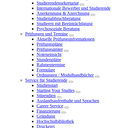
Studierendensekretariat
Internationale Bewerber und Studierende
Anerkennung & Anrechnung
Studienabbruchberatung
Studieren mit Beeinträchtigung
Psychosoziale Beratung
Prüfungen und Termine
Aktuelle Prüfungsinformationen
Prüfungspläne
Prüfungsämter
Noteneinsicht
Stundenpläne
Rahmentermine
Formulare
Ordnungen / Modulhandbücher
Service für Studierende
Studienstart
Starting Your Studies
Stipendien
Auslandsaufenthalte und Sprachen
Career Service
Finanzierung
Gründung
Hochschulbibliothek
Druckerei