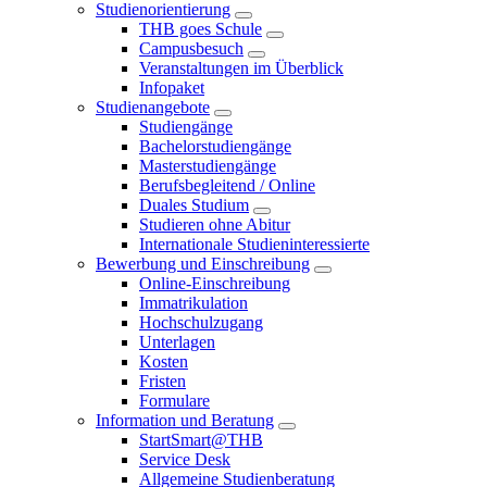
Studienorientierung
THB goes Schule
Campusbesuch
Veranstaltungen im Überblick
Infopaket
Studienangebote
Studiengänge
Bachelorstudiengänge
Masterstudiengänge
Berufsbegleitend / Online
Duales Studium
Studieren ohne Abitur
Internationale Studieninteressierte
Bewerbung und Einschreibung
Online-Einschreibung
Immatrikulation
Hochschulzugang
Unterlagen
Kosten
Fristen
Formulare
Information und Beratung
StartSmart@THB
Service Desk
Allgemeine Studienberatung