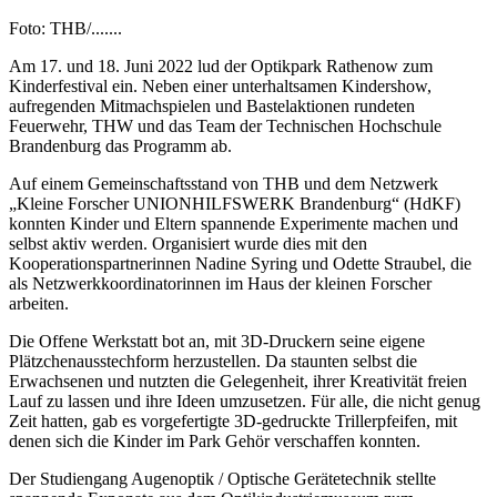
Foto: THB/.......
Am 17. und 18. Juni 2022 lud der Optikpark Rathenow zum
Kinderfestival ein. Neben einer unterhaltsamen Kindershow,
aufregenden Mitmachspielen und Bastelaktionen rundeten
Feuerwehr, THW und das Team der Technischen Hochschule
Brandenburg das Programm ab.
Auf einem Gemeinschaftsstand von THB und dem Netzwerk
„Kleine Forscher UNIONHILFSWERK Brandenburg“ (HdKF)
konnten Kinder und Eltern spannende Experimente machen und
selbst aktiv werden. Organisiert wurde dies mit den
Kooperationspartnerinnen Nadine Syring und Odette Straubel, die
als Netzwerkkoordinatorinnen im Haus der kleinen Forscher
arbeiten.
Die Offene Werkstatt bot an, mit 3D-Druckern seine eigene
Plätzchenausstechform herzustellen. Da staunten selbst die
Erwachsenen und nutzten die Gelegenheit, ihrer Kreativität freien
Lauf zu lassen und ihre Ideen umzusetzen. Für alle, die nicht genug
Zeit hatten, gab es vorgefertigte 3D-gedruckte Trillerpfeifen, mit
denen sich die Kinder im Park Gehör verschaffen konnten.
Der Studiengang Augenoptik / Optische Gerätetechnik stellte