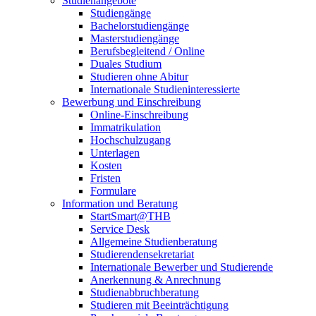
Studienangebote
Studiengänge
Bachelorstudiengänge
Masterstudiengänge
Berufsbegleitend / Online
Duales Studium
Studieren ohne Abitur
Internationale Studieninteressierte
Bewerbung und Einschreibung
Online-Einschreibung
Immatrikulation
Hochschulzugang
Unterlagen
Kosten
Fristen
Formulare
Information und Beratung
StartSmart@THB
Service Desk
Allgemeine Studienberatung
Studierendensekretariat
Internationale Bewerber und Studierende
Anerkennung & Anrechnung
Studienabbruchberatung
Studieren mit Beeinträchtigung