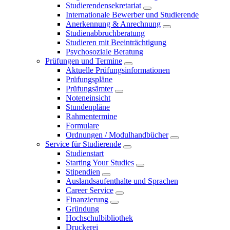
Studierendensekretariat
Internationale Bewerber und Studierende
Anerkennung & Anrechnung
Studienabbruchberatung
Studieren mit Beeinträchtigung
Psychosoziale Beratung
Prüfungen und Termine
Aktuelle Prüfungsinformationen
Prüfungspläne
Prüfungsämter
Noteneinsicht
Stundenpläne
Rahmentermine
Formulare
Ordnungen / Modulhandbücher
Service für Studierende
Studienstart
Starting Your Studies
Stipendien
Auslandsaufenthalte und Sprachen
Career Service
Finanzierung
Gründung
Hochschulbibliothek
Druckerei