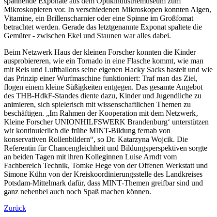
spannende Exponate aus dem Optikindustriemuseum zum
Mikroskopieren vor. In verschiedenen Mikroskopen konnten Algen,
Vitamine, ein Brillenscharnier oder eine Spinne im Großfomat
betrachtet werden. Gerade das letztgenannte Exponat spaltete die
Gemüter - zwischen Ekel und Staunen war alles dabei.
Beim Netzwerk Haus der kleinen Forscher konnten die Kinder
ausprobiereren, wie ein Tornado in eine Flasche kommt, wie man
mit Reis und Luftballons seine eigenen Hacky Sacks bastelt und wie
das Prinzip einer Wurfmaschine funktioniert: Traf man das Ziel,
flogen einem kleine Süßigkeiten entgegen. Das gesamte Angebot
des THB-HdkF-Standes diente dazu, Kinder und Jugendliche zu
animieren, sich spielerisch mit wissenschaftlichen Themen zu
beschäftigen. „Im Rahmen der Kooperation mit dem Netzwerk‚
Kleine Forscher UNIONHILFSWERK Brandenburg‘ unterstützen
wir kontinuierlich die frühe MINT-Bildung fernab von
konservativen Rollenbildern“, so Dr. Katarzyna Wojcik. Die
Referentin für Chancengleichheit und Bildungsperspektiven sorgte
an beiden Tagen mit ihren Kolleginnen Luise Arndt vom
Fachbereich Technik, Tomke Hege von der Offenen Werkstatt und
Simone Kühn von der Kreiskoordinierungsstelle des Landkreises
Potsdam-Mittelmark dafür, dass MINT-Themen greifbar sind und
ganz nebenbei auch noch Spaß machen können.
Zurück