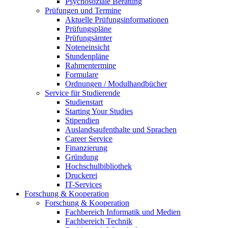
Psychosoziale Beratung
Prüfungen und Termine
Aktuelle Prüfungsinformationen
Prüfungspläne
Prüfungsämter
Noteneinsicht
Stundenpläne
Rahmentermine
Formulare
Ordnungen / Modulhandbücher
Service für Studierende
Studienstart
Starting Your Studies
Stipendien
Auslandsaufenthalte und Sprachen
Career Service
Finanzierung
Gründung
Hochschulbibliothek
Druckerei
IT-Services
Forschung & Kooperation
Forschung & Kooperation
Fachbereich Informatik und Medien
Fachbereich Technik