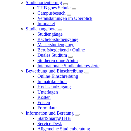
Studienorientierung
THB goes Schule
Campusbesuch
Veranstaltungen im Überblick
Infopaket
Studienangebote
Studiengänge
Bachelorstudiengänge
Masterstudiengänge
Berufsbegleitend / Online
Duales Studium
Studieren ohne Abitur
Internationale Studieninteressierte
Bewerbung und Einschreibung
Online-Einschreibung
Immatrikulation
Hochschulzugang
Unterlagen
Kosten
Fristen
Formulare
Information und Beratung
StartSmart@THB
Service Desk
Allgemeine Studienberatung