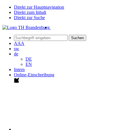
Direkt zur Hauptnavigation
Direkt zum Inhalt
Direkt zur Suche
Suchen
A
A
A
sw
de
DE
EN
Intern
Online-Einschreibung