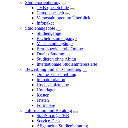
Studienorientierung
THB goes Schule
Campusbesuch
Veranstaltungen im Überblick
Infopaket
Studienangebote
Studiengänge
Bachelorstudiengänge
Masterstudiengänge
Berufsbegleitend / Online
Duales Studium
Studieren ohne Abitur
Internationale Studieninteressierte
Bewerbung und Einschreibung
Online-Einschreibung
Immatrikulation
Hochschulzugang
Unterlagen
Kosten
Fristen
Formulare
Information und Beratung
StartSmart@THB
Service Desk
Allgemeine Studienberatung