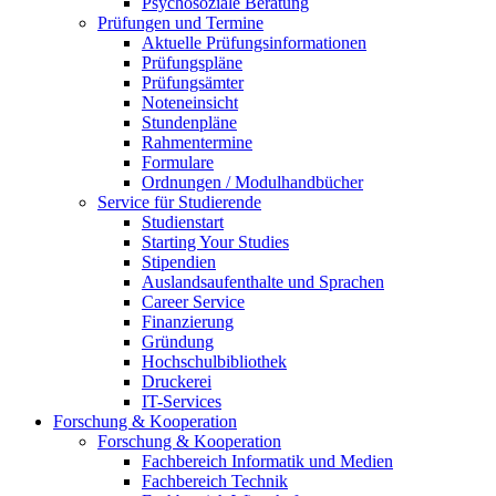
Psychosoziale Beratung
Prüfungen und Termine
Aktuelle Prüfungsinformationen
Prüfungspläne
Prüfungsämter
Noteneinsicht
Stundenpläne
Rahmentermine
Formulare
Ordnungen / Modulhandbücher
Service für Studierende
Studienstart
Starting Your Studies
Stipendien
Auslandsaufenthalte und Sprachen
Career Service
Finanzierung
Gründung
Hochschulbibliothek
Druckerei
IT-Services
Forschung & Kooperation
Forschung & Kooperation
Fachbereich Informatik und Medien
Fachbereich Technik