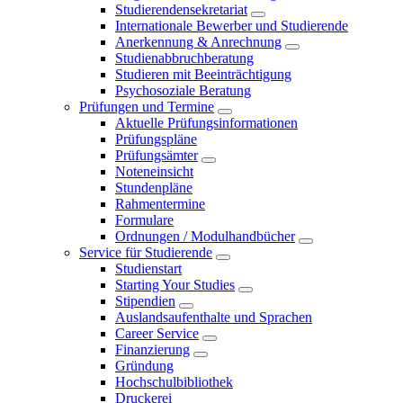
Studierendensekretariat
Internationale Bewerber und Studierende
Anerkennung & Anrechnung
Studienabbruchberatung
Studieren mit Beeinträchtigung
Psychosoziale Beratung
Prüfungen und Termine
Aktuelle Prüfungsinformationen
Prüfungspläne
Prüfungsämter
Noteneinsicht
Stundenpläne
Rahmentermine
Formulare
Ordnungen / Modulhandbücher
Service für Studierende
Studienstart
Starting Your Studies
Stipendien
Auslandsaufenthalte und Sprachen
Career Service
Finanzierung
Gründung
Hochschulbibliothek
Druckerei