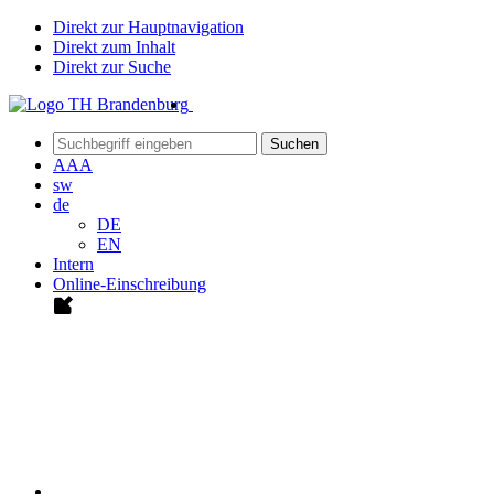
Direkt zur Hauptnavigation
Direkt zum Inhalt
Direkt zur Suche
Suchen
A
A
A
sw
de
DE
EN
Intern
Online-Einschreibung