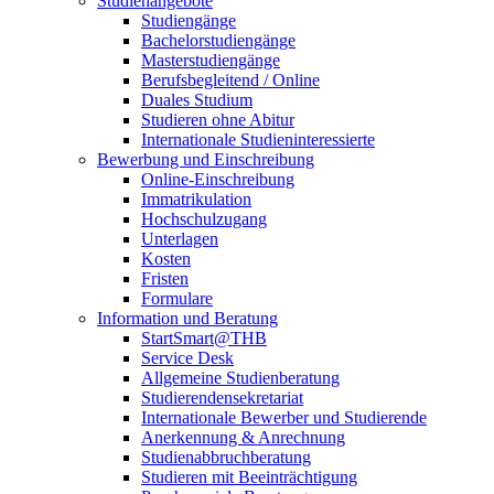
Studienangebote
Studiengänge
Bachelorstudiengänge
Masterstudiengänge
Berufsbegleitend / Online
Duales Studium
Studieren ohne Abitur
Internationale Studieninteressierte
Bewerbung und Einschreibung
Online-Einschreibung
Immatrikulation
Hochschulzugang
Unterlagen
Kosten
Fristen
Formulare
Information und Beratung
StartSmart@THB
Service Desk
Allgemeine Studienberatung
Studierendensekretariat
Internationale Bewerber und Studierende
Anerkennung & Anrechnung
Studienabbruchberatung
Studieren mit Beeinträchtigung