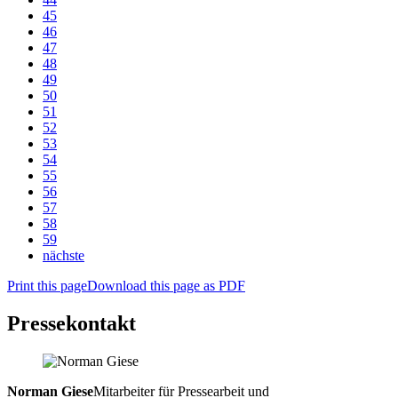
45
46
47
48
49
50
51
52
53
54
55
56
57
58
59
nächste
Print this page
Download this page as PDF
Pressekontakt
Norman Giese
Mitarbeiter für Pressearbeit und