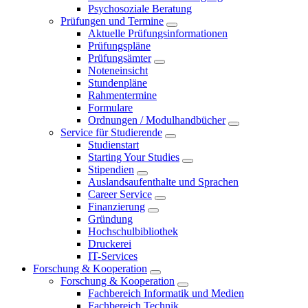
Psychosoziale Beratung
Prüfungen und Termine
Aktuelle Prüfungsinformationen
Prüfungspläne
Prüfungsämter
Noteneinsicht
Stundenpläne
Rahmentermine
Formulare
Ordnungen / Modulhandbücher
Service für Studierende
Studienstart
Starting Your Studies
Stipendien
Auslandsaufenthalte und Sprachen
Career Service
Finanzierung
Gründung
Hochschulbibliothek
Druckerei
IT-Services
Forschung & Kooperation
Forschung & Kooperation
Fachbereich Informatik und Medien
Fachbereich Technik