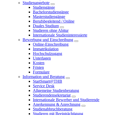
Studienangebote
Studiengänge
Bachelorstudiengänge
Masterstudiengänge
Berufsbegleitend / Online
Duales Studium
Studieren ohne Abitur
Internationale Studieninteressierte
Bewerbung und Einschreibung
Online-Einschreibung
Immatrikulation
Hochschulzugang
Unterlagen
Kosten
Fristen
Formulare
Information und Beratung
StartSmart@THB
Service Desk
Allgemeine Studienberatung
Studierendensekretariat
Internationale Bewerber und Studierende
Anerkennung & Anrechnung
Studienabbruchberatung
Studieren mit Beeinträchtigung