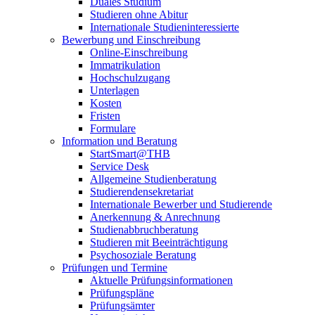
Duales Studium
Studieren ohne Abitur
Internationale Studieninteressierte
Bewerbung und Einschreibung
Online-Einschreibung
Immatrikulation
Hochschulzugang
Unterlagen
Kosten
Fristen
Formulare
Information und Beratung
StartSmart@THB
Service Desk
Allgemeine Studienberatung
Studierendensekretariat
Internationale Bewerber und Studierende
Anerkennung & Anrechnung
Studienabbruchberatung
Studieren mit Beeinträchtigung
Psychosoziale Beratung
Prüfungen und Termine
Aktuelle Prüfungsinformationen
Prüfungspläne
Prüfungsämter