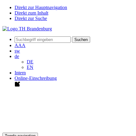
Direkt zur Hauptnavigation
Direkt zum Inhalt
Direkt zur Suche
Suchen
A
A
A
sw
de
DE
EN
Intern
Online-Einschreibung
Toggle navigation