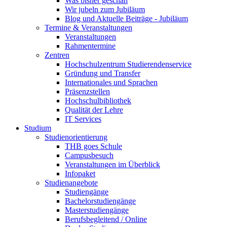
Was bisher geschah
Wir jubeln zum Jubiläum
Blog und Aktuelle Beiträge - Jubiläum
Termine & Veranstaltungen
Veranstaltungen
Rahmentermine
Zentren
Hochschulzentrum Studierendenservice
Gründung und Transfer
Internationales und Sprachen
Präsenzstellen
Hochschulbibliothek
Qualität der Lehre
IT Services
Studium
Studienorientierung
THB goes Schule
Campusbesuch
Veranstaltungen im Überblick
Infopaket
Studienangebote
Studiengänge
Bachelorstudiengänge
Masterstudiengänge
Berufsbegleitend / Online