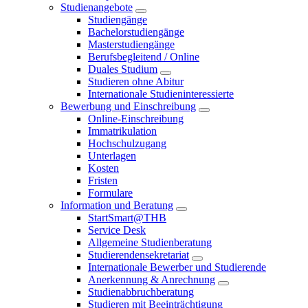
Studienangebote
Studiengänge
Bachelorstudiengänge
Masterstudiengänge
Berufsbegleitend / Online
Duales Studium
Studieren ohne Abitur
Internationale Studieninteressierte
Bewerbung und Einschreibung
Online-Einschreibung
Immatrikulation
Hochschulzugang
Unterlagen
Kosten
Fristen
Formulare
Information und Beratung
StartSmart@THB
Service Desk
Allgemeine Studienberatung
Studierendensekretariat
Internationale Bewerber und Studierende
Anerkennung & Anrechnung
Studienabbruchberatung
Studieren mit Beeinträchtigung