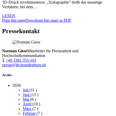
3D-Druck revolutionieren: „Xolographie“ heißt das neuartige
Verfahren, bei dem…
LESEN
Print this page
Download this page as PDF
Pressekontakt
Norman Giese
Mitarbeiter für Pressearbeit und
Hochschulkommunikation
T
+49 3381 355-103
presse@th-brandenburg.de
Archiv
2026
Juli
(11
)
Juni
(13
)
Mai
(6
)
April
(10
)
März
(7
)
Februar
(7
)