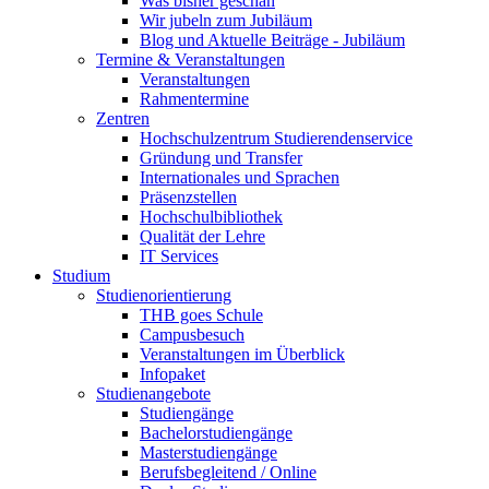
Was bisher geschah
Wir jubeln zum Jubiläum
Blog und Aktuelle Beiträge - Jubiläum
Termine & Veranstaltungen
Veranstaltungen
Rahmentermine
Zentren
Hochschulzentrum Studierendenservice
Gründung und Transfer
Internationales und Sprachen
Präsenzstellen
Hochschulbibliothek
Qualität der Lehre
IT Services
Studium
Studienorientierung
THB goes Schule
Campusbesuch
Veranstaltungen im Überblick
Infopaket
Studienangebote
Studiengänge
Bachelorstudiengänge
Masterstudiengänge
Berufsbegleitend / Online