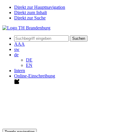
Direkt zur Hauptnavigation
Direkt zum Inhalt
Direkt zur Suche
Suchen
A
A
A
sw
de
DE
EN
Intern
Online-Einschreibung
Toggle navigation