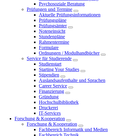
Psychosoziale Beratung
Prüfungen und Termine
Aktuelle Prüfungsinformationen
Prüfungspläne
Prüfungsämter
Noteneinsicht
Stundenpläne
Rahmentermine
Formulare
Ordnungen / Modulhandbücher
Service für Studierende
Studienstart
Starting Your Studies
Stipendien
Auslandsaufenthalte und Sprachen
Career Service
Finanzierung
Gründung
Hochschulbibliothek
Druckerei
IT-Services
Forschung & Kooperation
Forschung & Kooperation
Fachbereich Informatik und Medien
Fachbereich Technik