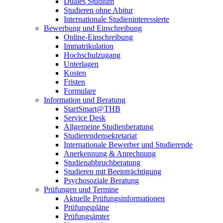
Duales Studium
Studieren ohne Abitur
Internationale Studieninteressierte
Bewerbung und Einschreibung
Online-Einschreibung
Immatrikulation
Hochschulzugang
Unterlagen
Kosten
Fristen
Formulare
Information und Beratung
StartSmart@THB
Service Desk
Allgemeine Studienberatung
Studierendensekretariat
Internationale Bewerber und Studierende
Anerkennung & Anrechnung
Studienabbruchberatung
Studieren mit Beeinträchtigung
Psychosoziale Beratung
Prüfungen und Termine
Aktuelle Prüfungsinformationen
Prüfungspläne
Prüfungsämter