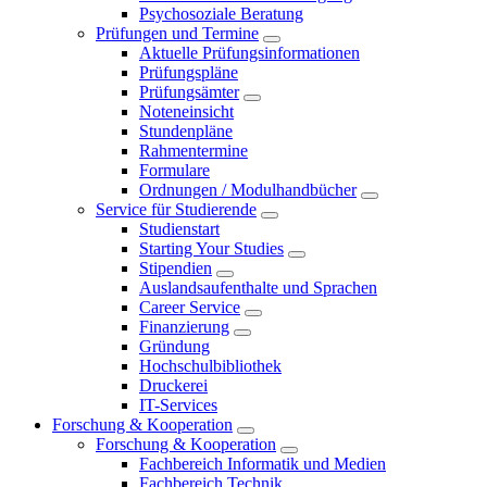
Psychosoziale Beratung
Prüfungen und Termine
Aktuelle Prüfungsinformationen
Prüfungspläne
Prüfungsämter
Noteneinsicht
Stundenpläne
Rahmentermine
Formulare
Ordnungen / Modulhandbücher
Service für Studierende
Studienstart
Starting Your Studies
Stipendien
Auslandsaufenthalte und Sprachen
Career Service
Finanzierung
Gründung
Hochschulbibliothek
Druckerei
IT-Services
Forschung & Kooperation
Forschung & Kooperation
Fachbereich Informatik und Medien
Fachbereich Technik