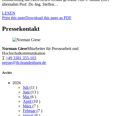
übernahm Prof. Dr.-Ing. Steffen…
LESEN
Print this page
Download this page as PDF
Pressekontakt
Norman Giese
Mitarbeiter für Pressearbeit und
Hochschulkommunikation
T
+49 3381 355-103
presse@th-brandenburg.de
Archiv
2026
Juli
(11
)
Juni
(13
)
Mai
(6
)
April
(10
)
März
(7
)
Februar
(7
)
Januar
(6
)