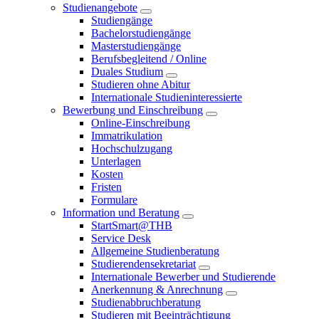
Studienangebote
Studiengänge
Bachelorstudiengänge
Masterstudiengänge
Berufsbegleitend / Online
Duales Studium
Studieren ohne Abitur
Internationale Studieninteressierte
Bewerbung und Einschreibung
Online-Einschreibung
Immatrikulation
Hochschulzugang
Unterlagen
Kosten
Fristen
Formulare
Information und Beratung
StartSmart@THB
Service Desk
Allgemeine Studienberatung
Studierendensekretariat
Internationale Bewerber und Studierende
Anerkennung & Anrechnung
Studienabbruchberatung
Studieren mit Beeinträchtigung