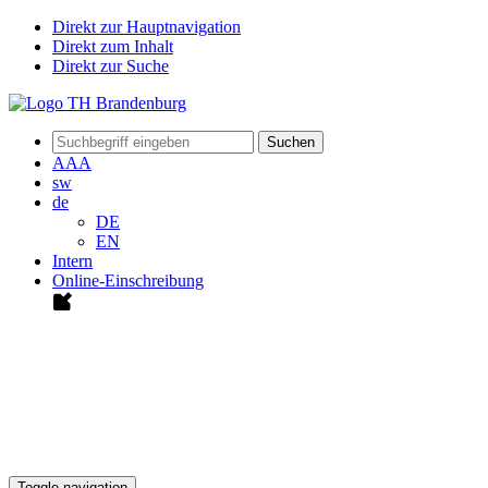
Direkt zur Hauptnavigation
Direkt zum Inhalt
Direkt zur Suche
Suchen
A
A
A
sw
de
DE
EN
Intern
Online-Einschreibung
Toggle navigation