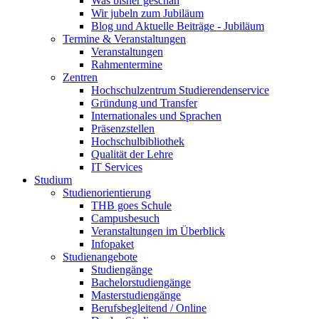
Was bisher geschah
Wir jubeln zum Jubiläum
Blog und Aktuelle Beiträge - Jubiläum
Termine & Veranstaltungen
Veranstaltungen
Rahmentermine
Zentren
Hochschulzentrum Studierendenservice
Gründung und Transfer
Internationales und Sprachen
Präsenzstellen
Hochschulbibliothek
Qualität der Lehre
IT Services
Studium
Studienorientierung
THB goes Schule
Campusbesuch
Veranstaltungen im Überblick
Infopaket
Studienangebote
Studiengänge
Bachelorstudiengänge
Masterstudiengänge
Berufsbegleitend / Online