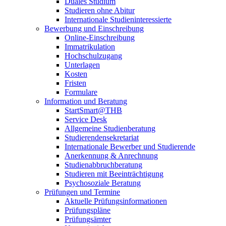
Duales Studium
Studieren ohne Abitur
Internationale Studieninteressierte
Bewerbung und Einschreibung
Online-Einschreibung
Immatrikulation
Hochschulzugang
Unterlagen
Kosten
Fristen
Formulare
Information und Beratung
StartSmart@THB
Service Desk
Allgemeine Studienberatung
Studierendensekretariat
Internationale Bewerber und Studierende
Anerkennung & Anrechnung
Studienabbruchberatung
Studieren mit Beeinträchtigung
Psychosoziale Beratung
Prüfungen und Termine
Aktuelle Prüfungsinformationen
Prüfungspläne
Prüfungsämter