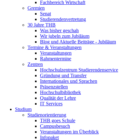
Fachbereich Wirtschaft
Gremien
Senat
Studierendenvertretung
30 Jahre THB
Was bisher geschah
Wir jubeln zum Jubiläum
Blog und Aktuelle Beiträge - Jubiläum
Termine & Veranstaltungen
Veranstaltungen
Rahmentermine
Zentren
Hochschulzentrum Studierendenservice
Gründung und Transfer
Internationales und Sprachen
Präsenzstellen
Hochschulbibliothek
Qualität der Lehre
IT Services
Studium
Studienorientierung
THB goes Schule
Campusbesuch
Veranstaltungen im Überblick
Infopaket