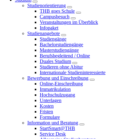
Studienorientierung
THB goes Schule
Campusbesuch
Veranstaltungen im Überblick
Infopaket
Studienangebote
Studiengänge
Bachelorstudiengänge
Masterstudiengänge
Berufsbegleitend / Online
Duales Studium
Studieren ohne Abitur
Internationale Studieninteressierte
Bewerbung und Einschreibung
Online-Einschreibung
Immatrikulation
Hochschulzugang
Unterlagen
Kosten
Fristen
Formulare
Information und Beratung
StartSmart@THB
Service Desk