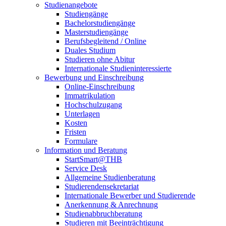
Studienangebote
Studiengänge
Bachelorstudiengänge
Masterstudiengänge
Berufsbegleitend / Online
Duales Studium
Studieren ohne Abitur
Internationale Studieninteressierte
Bewerbung und Einschreibung
Online-Einschreibung
Immatrikulation
Hochschulzugang
Unterlagen
Kosten
Fristen
Formulare
Information und Beratung
StartSmart@THB
Service Desk
Allgemeine Studienberatung
Studierendensekretariat
Internationale Bewerber und Studierende
Anerkennung & Anrechnung
Studienabbruchberatung
Studieren mit Beeinträchtigung