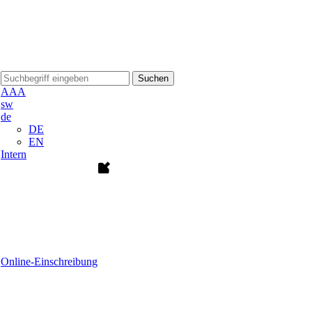
Suchen
A
A
A
sw
de
DE
EN
Intern
Online-Einschreibung