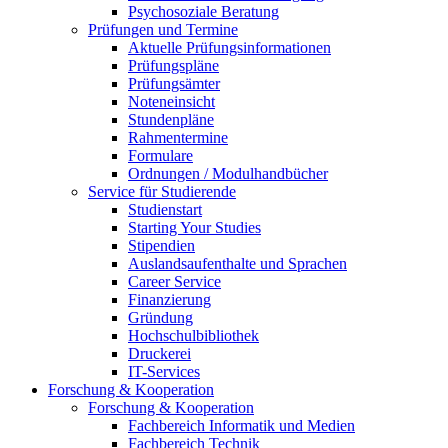
Psychosoziale Beratung
Prüfungen und Termine
Aktuelle Prüfungsinformationen
Prüfungspläne
Prüfungsämter
Noteneinsicht
Stundenpläne
Rahmentermine
Formulare
Ordnungen / Modulhandbücher
Service für Studierende
Studienstart
Starting Your Studies
Stipendien
Auslandsaufenthalte und Sprachen
Career Service
Finanzierung
Gründung
Hochschulbibliothek
Druckerei
IT-Services
Forschung & Kooperation
Forschung & Kooperation
Fachbereich Informatik und Medien
Fachbereich Technik