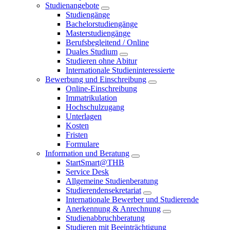
Studienangebote
Studiengänge
Bachelorstudiengänge
Masterstudiengänge
Berufsbegleitend / Online
Duales Studium
Studieren ohne Abitur
Internationale Studieninteressierte
Bewerbung und Einschreibung
Online-Einschreibung
Immatrikulation
Hochschulzugang
Unterlagen
Kosten
Fristen
Formulare
Information und Beratung
StartSmart@THB
Service Desk
Allgemeine Studienberatung
Studierendensekretariat
Internationale Bewerber und Studierende
Anerkennung & Anrechnung
Studienabbruchberatung
Studieren mit Beeinträchtigung