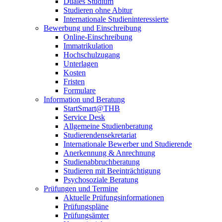
Duales Studium
Studieren ohne Abitur
Internationale Studieninteressierte
Bewerbung und Einschreibung
Online-Einschreibung
Immatrikulation
Hochschulzugang
Unterlagen
Kosten
Fristen
Formulare
Information und Beratung
StartSmart@THB
Service Desk
Allgemeine Studienberatung
Studierendensekretariat
Internationale Bewerber und Studierende
Anerkennung & Anrechnung
Studienabbruchberatung
Studieren mit Beeinträchtigung
Psychosoziale Beratung
Prüfungen und Termine
Aktuelle Prüfungsinformationen
Prüfungspläne
Prüfungsämter