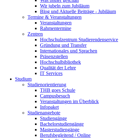
Was bisher geschah
Wir jubeln zum Jubiläum
Blog und Aktuelle Beiträge - Jubiläum
Termine & Veranstaltungen
Veranstaltungen
Rahmentermine
Zentren
Hochschulzentrum Studierendenservice
Gründung und Transfer
Internationales und Sprachen
Präsenzstellen
Hochschulbibliothek
Qualität der Lehre
IT Services
Studium
Studienorientierung
THB goes Schule
Campusbesuch
Veranstaltungen im Überblick
Infopaket
Studienangebote
Studiengänge
Bachelorstudiengänge
Masterstudiengänge
Berufsbegleitend / Online