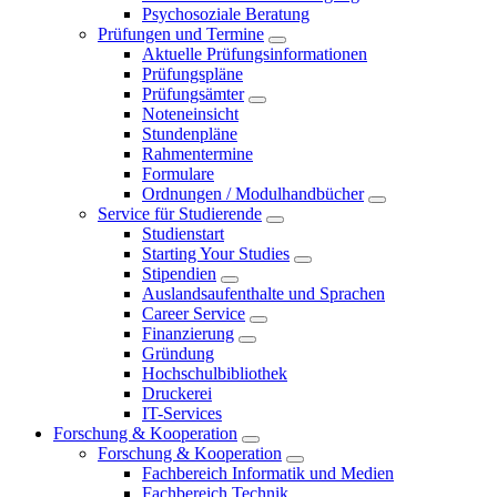
Psychosoziale Beratung
Prüfungen und Termine
Aktuelle Prüfungsinformationen
Prüfungspläne
Prüfungsämter
Noteneinsicht
Stundenpläne
Rahmentermine
Formulare
Ordnungen / Modulhandbücher
Service für Studierende
Studienstart
Starting Your Studies
Stipendien
Auslandsaufenthalte und Sprachen
Career Service
Finanzierung
Gründung
Hochschulbibliothek
Druckerei
IT-Services
Forschung & Kooperation
Forschung & Kooperation
Fachbereich Informatik und Medien
Fachbereich Technik