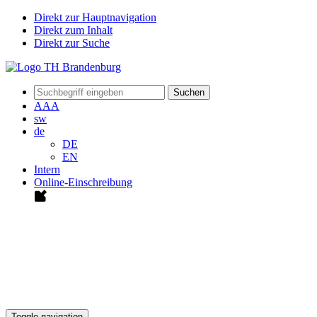
Direkt zur Hauptnavigation
Direkt zum Inhalt
Direkt zur Suche
Suchen
A
A
A
sw
de
DE
EN
Intern
Online-Einschreibung
Toggle navigation