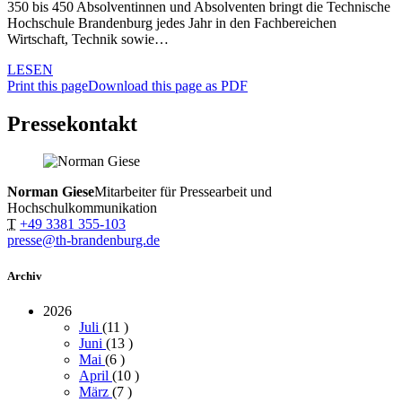
350 bis 450 Absolventinnen und Absolventen bringt die Technische
Hochschule Brandenburg jedes Jahr in den Fachbereichen
Wirtschaft, Technik sowie…
LESEN
Print this page
Download this page as PDF
Pressekontakt
Norman Giese
Mitarbeiter für Pressearbeit und
Hochschulkommunikation
T
+49 3381 355-103
presse@th-brandenburg.de
Archiv
2026
Juli
(11
)
Juni
(13
)
Mai
(6
)
April
(10
)
März
(7
)