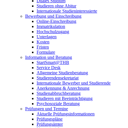
Duales Studium
Studieren ohne Abitur
Internationale Studieninteressierte
Bewerbung und Einschreibung
Online-Einschreibung
Immatrikulation
Hochschulzugang
Unterlagen
Kosten
Fristen
Formulare
Information und Beratung
StartSmart@THB
Service Desk
Allgemeine Studienberatung
Studierendensekretariat
Internationale Bewerber und Studierende
Anerkennung & Anrechnung
Studienabbruchberatung
Studieren mit Beeinträchtigung
Psychosoziale Beratung
Prüfungen und Termine
Aktuelle Prüfungsinformationen
Prüfungspläne
Prüfungsämter