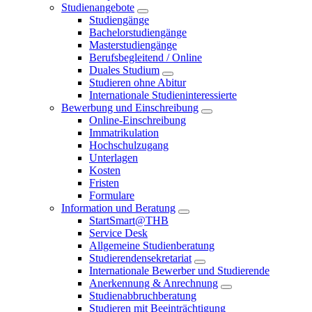
Studienangebote
Studiengänge
Bachelorstudiengänge
Masterstudiengänge
Berufsbegleitend / Online
Duales Studium
Studieren ohne Abitur
Internationale Studieninteressierte
Bewerbung und Einschreibung
Online-Einschreibung
Immatrikulation
Hochschulzugang
Unterlagen
Kosten
Fristen
Formulare
Information und Beratung
StartSmart@THB
Service Desk
Allgemeine Studienberatung
Studierendensekretariat
Internationale Bewerber und Studierende
Anerkennung & Anrechnung
Studienabbruchberatung
Studieren mit Beeinträchtigung