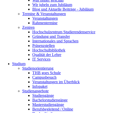
Was bisher geschah
Wir jubeln zum Jubiläum
Blog und Aktuelle Beiträge - Jubiläum
Termine & Veranstaltungen
Veranstaltungen
Rahmentermine
Zentren
Hochschulzentrum Studierendenservice
Gründung und Transfer
Internationales und Sprachen
Präsenzstellen
Hochschulbibliothek
Qualität der Lehre
IT Services
Studium
Studienorientierung
THB goes Schule
Campusbesuch
Veranstaltungen im Überblick
Infopaket
Studienangebote
Studiengänge
Bachelorstudiengänge
Masterstudiengänge
Berufsbegleitend / Online