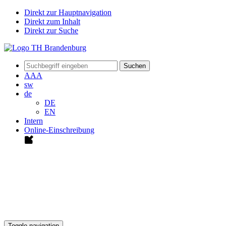
Direkt zur Hauptnavigation
Direkt zum Inhalt
Direkt zur Suche
Suchen
A
A
A
sw
de
DE
EN
Intern
Online-Einschreibung
Toggle navigation