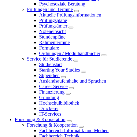
Psychosoziale Beratung
Prüfungen und Termine
Aktuelle Prüfungsinformationen
Prüfungspläne
Prüfungsämter
Noteneinsicht
Stundenpläne
Rahmentermine
Formulare
Ordnungen / Modulhandbücher
Service für Studierende
Studienstart
Starting Your Studies
Stipendien
Auslandsaufenthalte und Sprachen
Career Service
Finanzierung
Gründung
Hochschulbibliothek
Druckerei
IT-Services
Forschung & Kooperation
Forschung & Kooperation
Fachbereich Informatik und Medien
Fachbereich Technik