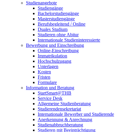
Studienangebote
Studiengänge
Bachelorstudiengänge
Masterstudiengänge
Berufsbegleitend / Online
Duales Studium
Studieren ohne Abitur
Internationale Studieninteressierte
Bewerbung und Einschreibung
Online-Einschreibung
Immatrikulation
Hochschulzugang
Unterlagen
Kosten
Fristen
Formulare
Information und Beratung
StartSmart@THB
Service Desk
Allgemeine Studienberatung
Studierendensekretariat
Internationale Bewerber und Studierende
Anerkennung & Anrechnung
Studienabbruchberatung
Studieren mit Beeinträchtigung