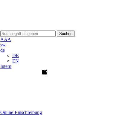
Suchen
A
A
A
sw
de
DE
EN
Intern
Online-Einschreibung