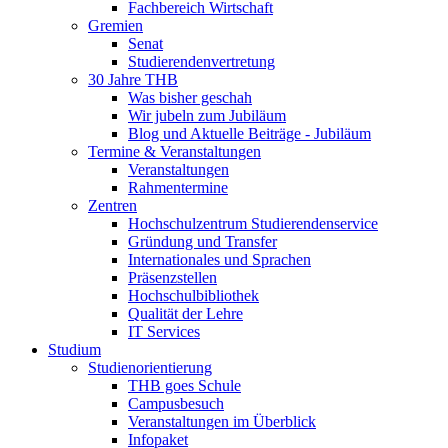
Fachbereich Wirtschaft
Gremien
Senat
Studierendenvertretung
30 Jahre THB
Was bisher geschah
Wir jubeln zum Jubiläum
Blog und Aktuelle Beiträge - Jubiläum
Termine & Veranstaltungen
Veranstaltungen
Rahmentermine
Zentren
Hochschulzentrum Studierendenservice
Gründung und Transfer
Internationales und Sprachen
Präsenzstellen
Hochschulbibliothek
Qualität der Lehre
IT Services
Studium
Studienorientierung
THB goes Schule
Campusbesuch
Veranstaltungen im Überblick
Infopaket