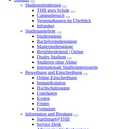
Studienorientierung
THB goes Schule
Campusbesuch
Veranstaltungen im Überblick
Infopaket
Studienangebote
Studiengänge
Bachelorstudiengänge
Masterstudiengänge
Berufsbegleitend / Online
Duales Studium
Studieren ohne Abitur
Internationale Studieninteressierte
Bewerbung und Einschreibung
Online-Einschreibung
Immatrikulation
Hochschulzugang
Unterlagen
Kosten
Fristen
Formulare
Information und Beratung
StartSmart@THB
Service Desk