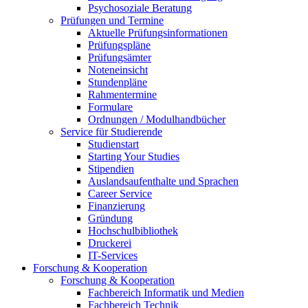
Psychosoziale Beratung
Prüfungen und Termine
Aktuelle Prüfungsinformationen
Prüfungspläne
Prüfungsämter
Noteneinsicht
Stundenpläne
Rahmentermine
Formulare
Ordnungen / Modulhandbücher
Service für Studierende
Studienstart
Starting Your Studies
Stipendien
Auslandsaufenthalte und Sprachen
Career Service
Finanzierung
Gründung
Hochschulbibliothek
Druckerei
IT-Services
Forschung & Kooperation
Forschung & Kooperation
Fachbereich Informatik und Medien
Fachbereich Technik