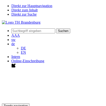
Direkt zur Hauptnavigation
Direkt zum Inhalt
Direkt zur Suche
Suchen
A
A
A
sw
de
DE
EN
Intern
Online-Einschreibung
Toggle navigation