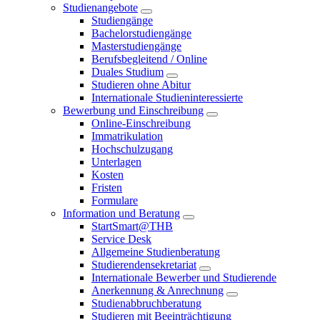
Studienangebote
Studiengänge
Bachelorstudiengänge
Masterstudiengänge
Berufsbegleitend / Online
Duales Studium
Studieren ohne Abitur
Internationale Studieninteressierte
Bewerbung und Einschreibung
Online-Einschreibung
Immatrikulation
Hochschulzugang
Unterlagen
Kosten
Fristen
Formulare
Information und Beratung
StartSmart@THB
Service Desk
Allgemeine Studienberatung
Studierendensekretariat
Internationale Bewerber und Studierende
Anerkennung & Anrechnung
Studienabbruchberatung
Studieren mit Beeinträchtigung