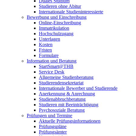
Duales Studium
Studieren ohne Abitur
Internationale Studieninteressierte
Bewerbung und Einschreibung
Online-Einschreibung
Immatrikulation
Hochschulzugang
Unterlagen
Kosten
Fristen
Formulare
Information und Beratung
StartSmart@THB
Service Desk
Allgemeine Studienberatung
Studierendensekretariat
Internationale Bewerber und Studierende
Anerkennung & Anrechnung
Studienabbruchberatung
Studieren mit Beeinträchtigung
Psychosoziale Beratung
Prüfungen und Termine
Aktuelle Prüfungsinformationen
Prüfungspläne
Prüfungsämter