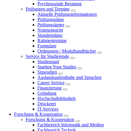
Psychosoziale Beratung
Prüfungen und Termine
Aktuelle Prüfungsinformationen
Prüfungspläne
Prüfungsämter
Noteneinsicht
Stundenpläne
Rahmentermine
Formulare
Ordnungen / Modulhandbücher
Service für Studierende
Studienstart
Starting Your Studies
Stipendien
Auslandsaufenthalte und Sprachen
Career Service
Finanzierung
Gründung
Hochschulbibliothek
Druckerei
IT-Services
Forschung & Kooperation
Forschung & Kooperation
Fachbereich Informatik und Medien
Fachbereich Technik