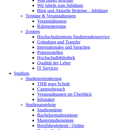
Was bisher geschah
Wir jubeln zum Jubiläum
Blog und Aktuelle Beiträge - Jubiläum
Termine & Veranstaltungen
Veranstaltungen
Rahmentermine
Zentren
Hochschulzentrum Studierendenservice
Gründung und Transfer
Internationales und Sprachen
Präsenzstellen
Hochschulbibliothek
Qualität der Lehre
IT Services
Studium
Studienorientierung
THB goes Schule
Campusbesuch
Veranstaltungen im Überblick
Infopaket
Studienangebote
Studiengänge
Bachelorstudiengänge
Masterstudiengänge
Berufsbegleitend / Online