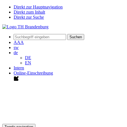
Direkt zur Hauptnavigation
Direkt zum Inhalt
Direkt zur Suche
Suchen
A
A
A
sw
de
DE
EN
Intern
Online-Einschreibung
Toggle navigation