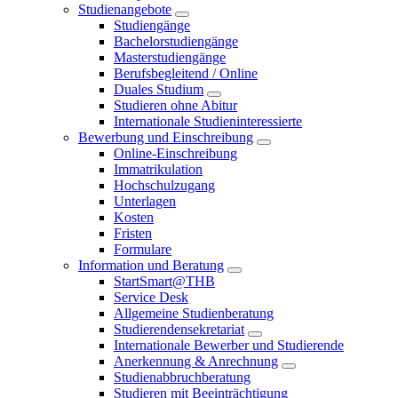
Studienangebote
Studiengänge
Bachelorstudiengänge
Masterstudiengänge
Berufsbegleitend / Online
Duales Studium
Studieren ohne Abitur
Internationale Studieninteressierte
Bewerbung und Einschreibung
Online-Einschreibung
Immatrikulation
Hochschulzugang
Unterlagen
Kosten
Fristen
Formulare
Information und Beratung
StartSmart@THB
Service Desk
Allgemeine Studienberatung
Studierendensekretariat
Internationale Bewerber und Studierende
Anerkennung & Anrechnung
Studienabbruchberatung
Studieren mit Beeinträchtigung