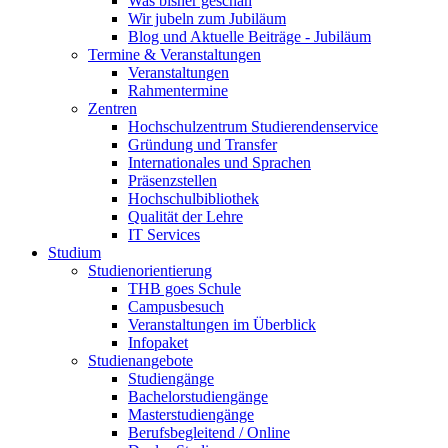
Was bisher geschah
Wir jubeln zum Jubiläum
Blog und Aktuelle Beiträge - Jubiläum
Termine & Veranstaltungen
Veranstaltungen
Rahmentermine
Zentren
Hochschulzentrum Studierendenservice
Gründung und Transfer
Internationales und Sprachen
Präsenzstellen
Hochschulbibliothek
Qualität der Lehre
IT Services
Studium
Studienorientierung
THB goes Schule
Campusbesuch
Veranstaltungen im Überblick
Infopaket
Studienangebote
Studiengänge
Bachelorstudiengänge
Masterstudiengänge
Berufsbegleitend / Online