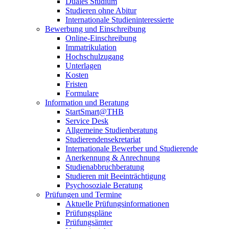
Duales Studium
Studieren ohne Abitur
Internationale Studieninteressierte
Bewerbung und Einschreibung
Online-Einschreibung
Immatrikulation
Hochschulzugang
Unterlagen
Kosten
Fristen
Formulare
Information und Beratung
StartSmart@THB
Service Desk
Allgemeine Studienberatung
Studierendensekretariat
Internationale Bewerber und Studierende
Anerkennung & Anrechnung
Studienabbruchberatung
Studieren mit Beeinträchtigung
Psychosoziale Beratung
Prüfungen und Termine
Aktuelle Prüfungsinformationen
Prüfungspläne
Prüfungsämter