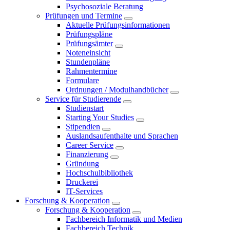
Psychosoziale Beratung
Prüfungen und Termine
Aktuelle Prüfungsinformationen
Prüfungspläne
Prüfungsämter
Noteneinsicht
Stundenpläne
Rahmentermine
Formulare
Ordnungen / Modulhandbücher
Service für Studierende
Studienstart
Starting Your Studies
Stipendien
Auslandsaufenthalte und Sprachen
Career Service
Finanzierung
Gründung
Hochschulbibliothek
Druckerei
IT-Services
Forschung & Kooperation
Forschung & Kooperation
Fachbereich Informatik und Medien
Fachbereich Technik