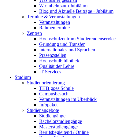
Was bisher geschah
Wir jubeln zum Jubiläum
Blog und Aktuelle Beiträge - Jubiläum
Termine & Veranstaltungen
Veranstaltungen
Rahmentermine
Zentren
Hochschulzentrum Studierendenservice
Gründung und Transfer
Internationales und Sprachen
Präsenzstellen
Hochschulbibliothek
Qualität der Lehre
IT Services
Studium
Studienorientierung
THB goes Schule
Campusbesuch
Veranstaltungen im Überblick
Infopaket
Studienangebote
Studiengänge
Bachelorstudiengänge
Masterstudiengänge
Berufsbegleitend / Online