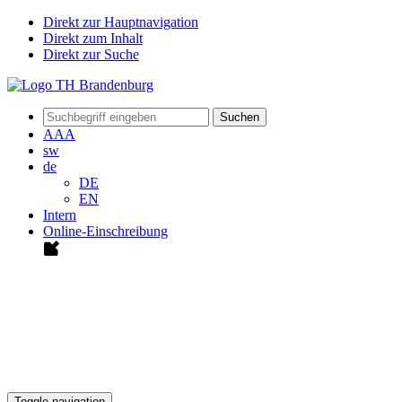
Direkt zur Hauptnavigation
Direkt zum Inhalt
Direkt zur Suche
Suchen
A
A
A
sw
de
DE
EN
Intern
Online-Einschreibung
Toggle navigation