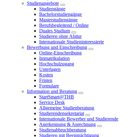
Studienangebote
Studiengänge
Bachelorstudiengänge
Masterstudiengänge
Berufsbegleitend / Online
Duales Studium
Studieren ohne Abitur
Internationale Studieninteressierte
Bewerbung und Einschreibung
Online-Einschreibung
Immatrikulation
Hochschulzugang
Unterlagen
Kosten
Fristen
Formulare
Information und Beratung
StartSmart@THB
Service Desk
Allgemeine Studienberatung
Studierendensekretariat
Internationale Bewerber und Studierende
Anerkennung & Anrechnung
Studienabbruchberatung
Studieren mit Beeinträchtigung