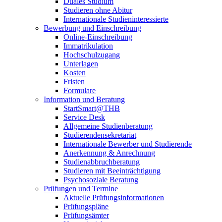
Duales Studium
Studieren ohne Abitur
Internationale Studieninteressierte
Bewerbung und Einschreibung
Online-Einschreibung
Immatrikulation
Hochschulzugang
Unterlagen
Kosten
Fristen
Formulare
Information und Beratung
StartSmart@THB
Service Desk
Allgemeine Studienberatung
Studierendensekretariat
Internationale Bewerber und Studierende
Anerkennung & Anrechnung
Studienabbruchberatung
Studieren mit Beeinträchtigung
Psychosoziale Beratung
Prüfungen und Termine
Aktuelle Prüfungsinformationen
Prüfungspläne
Prüfungsämter