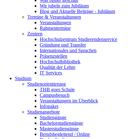
Was bisher geschah
Wir jubeln zum Jubiläum
Blog und Aktuelle Beiträge - Jubiläum
Termine & Veranstaltungen
Veranstaltungen
Rahmentermine
Zentren
Hochschulzentrum Studierendenservice
Gründung und Transfer
Internationales und Sprachen
Präsenzstellen
Hochschulbibliothek
Qualität der Lehre
IT Services
Studium
Studienorientierung
THB goes Schule
Campusbesuch
Veranstaltungen im Überblick
Infopaket
Studienangebote
Studiengänge
Bachelorstudiengänge
Masterstudiengänge
Berufsbegleitend / Online