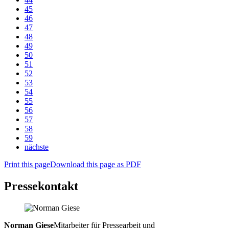
45
46
47
48
49
50
51
52
53
54
55
56
57
58
59
nächste
Print this page
Download this page as PDF
Pressekontakt
Norman Giese
Mitarbeiter für Pressearbeit und