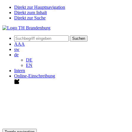
Direkt zur Hauptnavigation
Direkt zum Inhalt
Direkt zur Suche
Suchen
A
A
A
sw
de
DE
EN
Intern
Online-Einschreibung
Toggle navigation