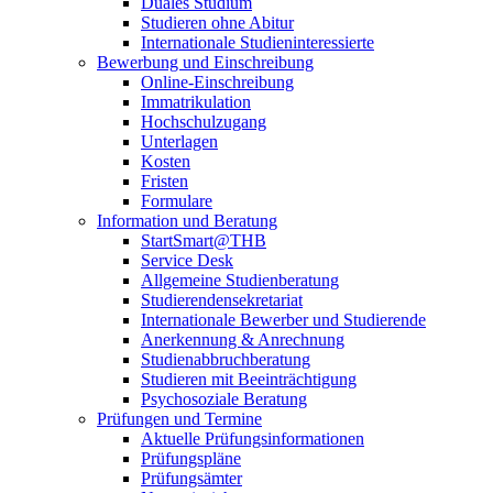
Duales Studium
Studieren ohne Abitur
Internationale Studieninteressierte
Bewerbung und Einschreibung
Online-Einschreibung
Immatrikulation
Hochschulzugang
Unterlagen
Kosten
Fristen
Formulare
Information und Beratung
StartSmart@THB
Service Desk
Allgemeine Studienberatung
Studierendensekretariat
Internationale Bewerber und Studierende
Anerkennung & Anrechnung
Studienabbruchberatung
Studieren mit Beeinträchtigung
Psychosoziale Beratung
Prüfungen und Termine
Aktuelle Prüfungsinformationen
Prüfungspläne
Prüfungsämter