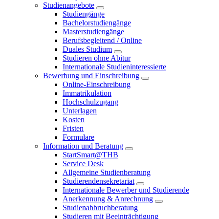
Studienangebote
Studiengänge
Bachelorstudiengänge
Masterstudiengänge
Berufsbegleitend / Online
Duales Studium
Studieren ohne Abitur
Internationale Studieninteressierte
Bewerbung und Einschreibung
Online-Einschreibung
Immatrikulation
Hochschulzugang
Unterlagen
Kosten
Fristen
Formulare
Information und Beratung
StartSmart@THB
Service Desk
Allgemeine Studienberatung
Studierendensekretariat
Internationale Bewerber und Studierende
Anerkennung & Anrechnung
Studienabbruchberatung
Studieren mit Beeinträchtigung