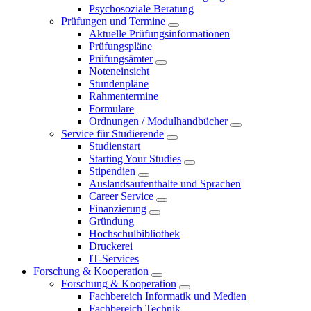
Psychosoziale Beratung
Prüfungen und Termine
Aktuelle Prüfungsinformationen
Prüfungspläne
Prüfungsämter
Noteneinsicht
Stundenpläne
Rahmentermine
Formulare
Ordnungen / Modulhandbücher
Service für Studierende
Studienstart
Starting Your Studies
Stipendien
Auslandsaufenthalte und Sprachen
Career Service
Finanzierung
Gründung
Hochschulbibliothek
Druckerei
IT-Services
Forschung & Kooperation
Forschung & Kooperation
Fachbereich Informatik und Medien
Fachbereich Technik