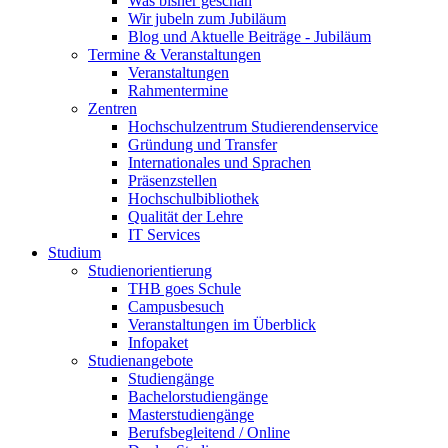
Was bisher geschah
Wir jubeln zum Jubiläum
Blog und Aktuelle Beiträge - Jubiläum
Termine & Veranstaltungen
Veranstaltungen
Rahmentermine
Zentren
Hochschulzentrum Studierendenservice
Gründung und Transfer
Internationales und Sprachen
Präsenzstellen
Hochschulbibliothek
Qualität der Lehre
IT Services
Studium
Studienorientierung
THB goes Schule
Campusbesuch
Veranstaltungen im Überblick
Infopaket
Studienangebote
Studiengänge
Bachelorstudiengänge
Masterstudiengänge
Berufsbegleitend / Online