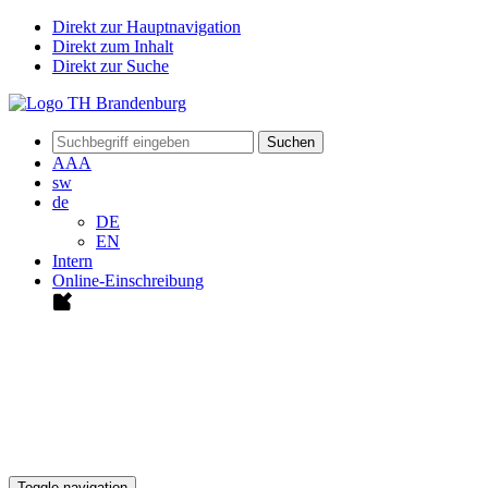
Direkt zur Hauptnavigation
Direkt zum Inhalt
Direkt zur Suche
Suchen
A
A
A
sw
de
DE
EN
Intern
Online-Einschreibung
Toggle navigation