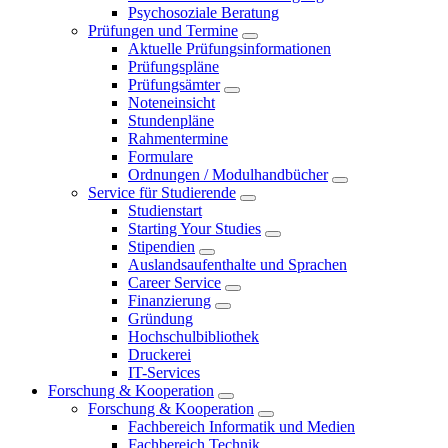
Psychosoziale Beratung
Prüfungen und Termine
Aktuelle Prüfungsinformationen
Prüfungspläne
Prüfungsämter
Noteneinsicht
Stundenpläne
Rahmentermine
Formulare
Ordnungen / Modulhandbücher
Service für Studierende
Studienstart
Starting Your Studies
Stipendien
Auslandsaufenthalte und Sprachen
Career Service
Finanzierung
Gründung
Hochschulbibliothek
Druckerei
IT-Services
Forschung & Kooperation
Forschung & Kooperation
Fachbereich Informatik und Medien
Fachbereich Technik