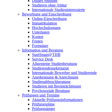
Duales Studium
Studieren ohne Abitur
Internationale Studieninteressierte
Bewerbung und Einschreibung
Online-Einschreibung
Immatrikulation
Hochschulzugang
Unterlagen
Kosten
Fristen
Formulare
Information und Beratung
StartSmart@THB
Service Desk
Allgemeine Studienberatung
Studierendensekretariat
Internationale Bewerber und Studierende
Anerkennung & Anrechnung
Studienabbruchberatung
Studieren mit Beeinträchtigung
Psychosoziale Beratung
Prüfungen und Termine
Aktuelle Prüfungsinformationen
Prüfungspläne
Prüfungsämter