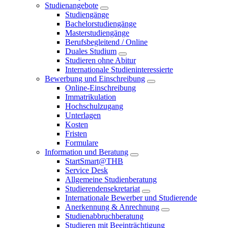
Studienangebote
Studiengänge
Bachelorstudiengänge
Masterstudiengänge
Berufsbegleitend / Online
Duales Studium
Studieren ohne Abitur
Internationale Studieninteressierte
Bewerbung und Einschreibung
Online-Einschreibung
Immatrikulation
Hochschulzugang
Unterlagen
Kosten
Fristen
Formulare
Information und Beratung
StartSmart@THB
Service Desk
Allgemeine Studienberatung
Studierendensekretariat
Internationale Bewerber und Studierende
Anerkennung & Anrechnung
Studienabbruchberatung
Studieren mit Beeinträchtigung