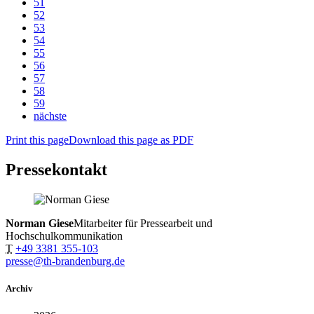
51
52
53
54
55
56
57
58
59
nächste
Print this page
Download this page as PDF
Pressekontakt
Norman Giese
Mitarbeiter für Pressearbeit und
Hochschulkommunikation
T
+49 3381 355-103
presse@th-brandenburg.de
Archiv