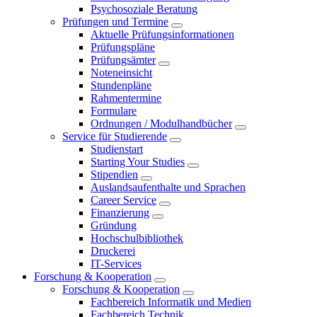
Psychosoziale Beratung
Prüfungen und Termine
Aktuelle Prüfungsinformationen
Prüfungspläne
Prüfungsämter
Noteneinsicht
Stundenpläne
Rahmentermine
Formulare
Ordnungen / Modulhandbücher
Service für Studierende
Studienstart
Starting Your Studies
Stipendien
Auslandsaufenthalte und Sprachen
Career Service
Finanzierung
Gründung
Hochschulbibliothek
Druckerei
IT-Services
Forschung & Kooperation
Forschung & Kooperation
Fachbereich Informatik und Medien
Fachbereich Technik