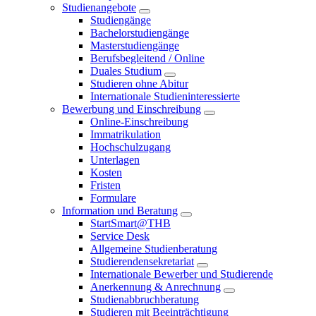
Studienangebote
Studiengänge
Bachelorstudiengänge
Masterstudiengänge
Berufsbegleitend / Online
Duales Studium
Studieren ohne Abitur
Internationale Studieninteressierte
Bewerbung und Einschreibung
Online-Einschreibung
Immatrikulation
Hochschulzugang
Unterlagen
Kosten
Fristen
Formulare
Information und Beratung
StartSmart@THB
Service Desk
Allgemeine Studienberatung
Studierendensekretariat
Internationale Bewerber und Studierende
Anerkennung & Anrechnung
Studienabbruchberatung
Studieren mit Beeinträchtigung