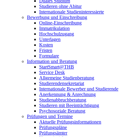
Duales Studium
Studieren ohne Abitur
Internationale Studieninteressierte
Bewerbung und Einschreibung
Online-Einschreibung
Immatrikulation
Hochschulzugang
Unterlagen
Kosten
Fristen
Formulare
Information und Beratung
StartSmart@THB
Service Desk
Allgemeine Studienberatung
Studierendensekretariat
Internationale Bewerber und Studierende
Anerkennung & Anrechnung
Studienabbruchberatung
Studieren mit Beeinträchtigung
Psychosoziale Beratung
Prüfungen und Termine
Aktuelle Prüfungsinformationen
Prüfungspläne
Prüfungsämter