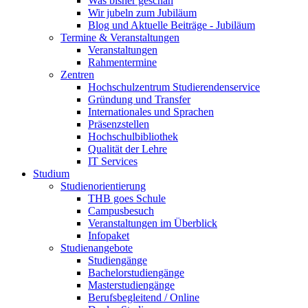
Was bisher geschah
Wir jubeln zum Jubiläum
Blog und Aktuelle Beiträge - Jubiläum
Termine & Veranstaltungen
Veranstaltungen
Rahmentermine
Zentren
Hochschulzentrum Studierendenservice
Gründung und Transfer
Internationales und Sprachen
Präsenzstellen
Hochschulbibliothek
Qualität der Lehre
IT Services
Studium
Studienorientierung
THB goes Schule
Campusbesuch
Veranstaltungen im Überblick
Infopaket
Studienangebote
Studiengänge
Bachelorstudiengänge
Masterstudiengänge
Berufsbegleitend / Online