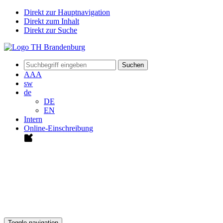
Direkt zur Hauptnavigation
Direkt zum Inhalt
Direkt zur Suche
Suchen
A
A
A
sw
de
DE
EN
Intern
Online-Einschreibung
Toggle navigation