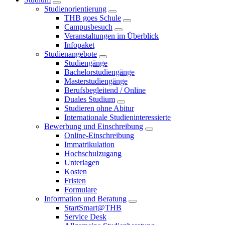
Studienorientierung
THB goes Schule
Campusbesuch
Veranstaltungen im Überblick
Infopaket
Studienangebote
Studiengänge
Bachelorstudiengänge
Masterstudiengänge
Berufsbegleitend / Online
Duales Studium
Studieren ohne Abitur
Internationale Studieninteressierte
Bewerbung und Einschreibung
Online-Einschreibung
Immatrikulation
Hochschulzugang
Unterlagen
Kosten
Fristen
Formulare
Information und Beratung
StartSmart@THB
Service Desk