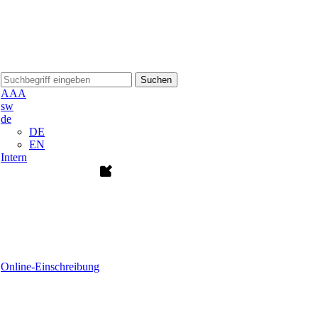
Suchen
A
A
A
sw
de
DE
EN
Intern
Online-Einschreibung