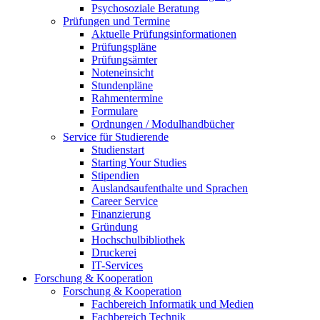
Psychosoziale Beratung
Prüfungen und Termine
Aktuelle Prüfungsinformationen
Prüfungspläne
Prüfungsämter
Noteneinsicht
Stundenpläne
Rahmentermine
Formulare
Ordnungen / Modulhandbücher
Service für Studierende
Studienstart
Starting Your Studies
Stipendien
Auslandsaufenthalte und Sprachen
Career Service
Finanzierung
Gründung
Hochschulbibliothek
Druckerei
IT-Services
Forschung & Kooperation
Forschung & Kooperation
Fachbereich Informatik und Medien
Fachbereich Technik