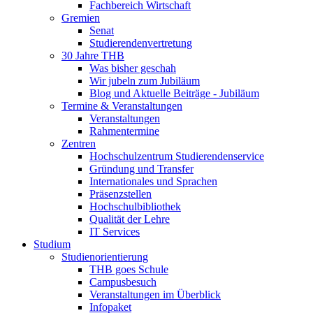
Fachbereich Wirtschaft
Gremien
Senat
Studierendenvertretung
30 Jahre THB
Was bisher geschah
Wir jubeln zum Jubiläum
Blog und Aktuelle Beiträge - Jubiläum
Termine & Veranstaltungen
Veranstaltungen
Rahmentermine
Zentren
Hochschulzentrum Studierendenservice
Gründung und Transfer
Internationales und Sprachen
Präsenzstellen
Hochschulbibliothek
Qualität der Lehre
IT Services
Studium
Studienorientierung
THB goes Schule
Campusbesuch
Veranstaltungen im Überblick
Infopaket