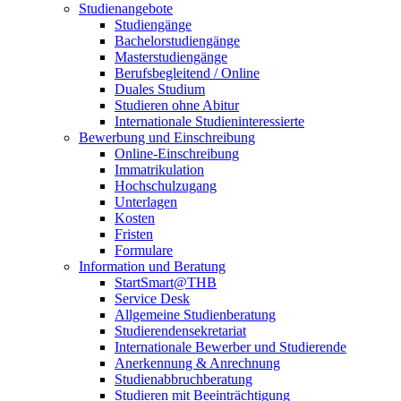
Studienangebote
Studiengänge
Bachelorstudiengänge
Masterstudiengänge
Berufsbegleitend / Online
Duales Studium
Studieren ohne Abitur
Internationale Studieninteressierte
Bewerbung und Einschreibung
Online-Einschreibung
Immatrikulation
Hochschulzugang
Unterlagen
Kosten
Fristen
Formulare
Information und Beratung
StartSmart@THB
Service Desk
Allgemeine Studienberatung
Studierendensekretariat
Internationale Bewerber und Studierende
Anerkennung & Anrechnung
Studienabbruchberatung
Studieren mit Beeinträchtigung