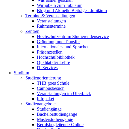
Was bisher geschah
Wir jubeln zum Jubiläum
Blog und Aktuelle Beiträge - Jubiläum
Termine & Veranstaltungen
Veranstaltungen
Rahmentermine
Zentren
Hochschulzentrum Studierendenservice
Gründung und Transfer
Internationales und Sprachen
Präsenzstellen
Hochschulbibliothek
Qualität der Lehre
IT Services
Studium
Studienorientierung
THB goes Schule
Campusbesuch
Veranstaltungen im Überblick
Infopaket
Studienangebote
Studiengänge
Bachelorstudiengänge
Masterstudiengänge
Berufsbegleitend / Online