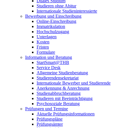
Duales Studium
Studieren ohne Abitur
Internationale Studieninteressierte
Bewerbung und Einschreibung
Online-Einschreibung
Immatrikulation
Hochschulzugang
Unterlagen
Kosten
Fristen
Formulare
Information und Beratung
StartSmart@THB
Service Desk
Allgemeine Studienberatung
Studierendensekretariat
Internationale Bewerber und Studierende
Anerkennung & Anrechnung
Studienabbruchberatung
Studieren mit Beeinträchtigung
Psychosoziale Beratung
Prüfungen und Termine
Aktuelle Prüfungsinformationen
Prüfungspläne
Prüfungsämter