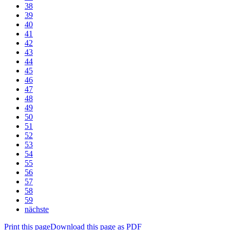
38
39
40
41
42
43
44
45
46
47
48
49
50
51
52
53
54
55
56
57
58
59
nächste
Print this page
Download this page as PDF