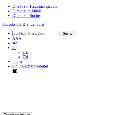
Direkt zur Hauptnavigation
Direkt zum Inhalt
Direkt zur Suche
Suchen
A
A
A
sw
de
DE
EN
Intern
Online-Einschreibung
Toggle navigation