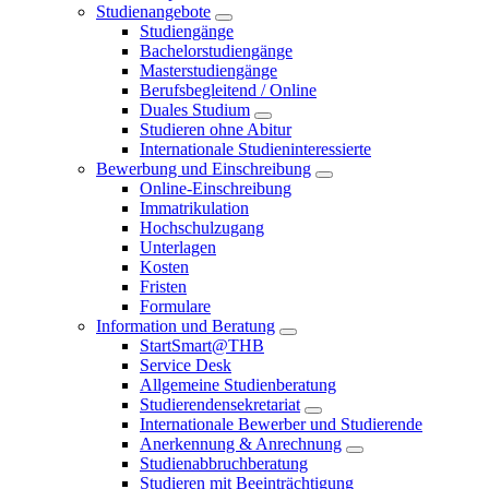
Studienangebote
Studiengänge
Bachelorstudiengänge
Masterstudiengänge
Berufsbegleitend / Online
Duales Studium
Studieren ohne Abitur
Internationale Studieninteressierte
Bewerbung und Einschreibung
Online-Einschreibung
Immatrikulation
Hochschulzugang
Unterlagen
Kosten
Fristen
Formulare
Information und Beratung
StartSmart@THB
Service Desk
Allgemeine Studienberatung
Studierendensekretariat
Internationale Bewerber und Studierende
Anerkennung & Anrechnung
Studienabbruchberatung
Studieren mit Beeinträchtigung