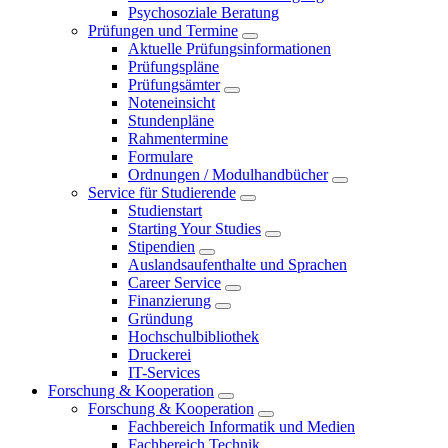
Psychosoziale Beratung
Prüfungen und Termine
Aktuelle Prüfungsinformationen
Prüfungspläne
Prüfungsämter
Noteneinsicht
Stundenpläne
Rahmentermine
Formulare
Ordnungen / Modulhandbücher
Service für Studierende
Studienstart
Starting Your Studies
Stipendien
Auslandsaufenthalte und Sprachen
Career Service
Finanzierung
Gründung
Hochschulbibliothek
Druckerei
IT-Services
Forschung & Kooperation
Forschung & Kooperation
Fachbereich Informatik und Medien
Fachbereich Technik