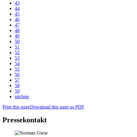
43
44
45
46
47
48
49
50
51
52
53
54
55
56
57
58
59
nächste
Print this page
Download this page as PDF
Pressekontakt