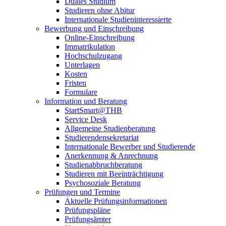
Duales Studium
Studieren ohne Abitur
Internationale Studieninteressierte
Bewerbung und Einschreibung
Online-Einschreibung
Immatrikulation
Hochschulzugang
Unterlagen
Kosten
Fristen
Formulare
Information und Beratung
StartSmart@THB
Service Desk
Allgemeine Studienberatung
Studierendensekretariat
Internationale Bewerber und Studierende
Anerkennung & Anrechnung
Studienabbruchberatung
Studieren mit Beeinträchtigung
Psychosoziale Beratung
Prüfungen und Termine
Aktuelle Prüfungsinformationen
Prüfungspläne
Prüfungsämter