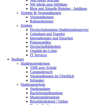
Was bisher geschah
Wir jubeln zum Jubiläum
Blog und Aktuelle Beiträge - Jubiläum
Termine & Veranstaltungen
Veranstaltungen
Rahmentermine
Zentren
Hochschulzentrum Studierendenservice
Gründung und Transfer
Internationales und Sprachen
Präsenzstellen
Hochschulbibliothek
Qualität der Lehre
IT Services
Studium
Studienorientierung
THB goes Schule
Campusbesuch
Veranstaltungen im Überblick
Infopaket
Studienangebote
Studiengänge
Bachelorstudiengänge
Masterstudiengänge
Berufsbegleitend / Online