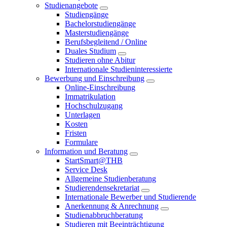
Studienangebote
Studiengänge
Bachelorstudiengänge
Masterstudiengänge
Berufsbegleitend / Online
Duales Studium
Studieren ohne Abitur
Internationale Studieninteressierte
Bewerbung und Einschreibung
Online-Einschreibung
Immatrikulation
Hochschulzugang
Unterlagen
Kosten
Fristen
Formulare
Information und Beratung
StartSmart@THB
Service Desk
Allgemeine Studienberatung
Studierendensekretariat
Internationale Bewerber und Studierende
Anerkennung & Anrechnung
Studienabbruchberatung
Studieren mit Beeinträchtigung