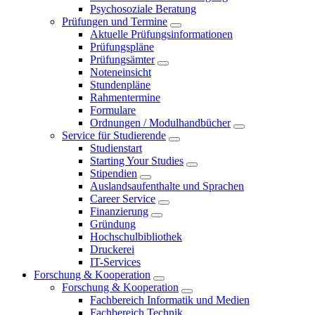
Psychosoziale Beratung
Prüfungen und Termine
Aktuelle Prüfungsinformationen
Prüfungspläne
Prüfungsämter
Noteneinsicht
Stundenpläne
Rahmentermine
Formulare
Ordnungen / Modulhandbücher
Service für Studierende
Studienstart
Starting Your Studies
Stipendien
Auslandsaufenthalte und Sprachen
Career Service
Finanzierung
Gründung
Hochschulbibliothek
Druckerei
IT-Services
Forschung & Kooperation
Forschung & Kooperation
Fachbereich Informatik und Medien
Fachbereich Technik