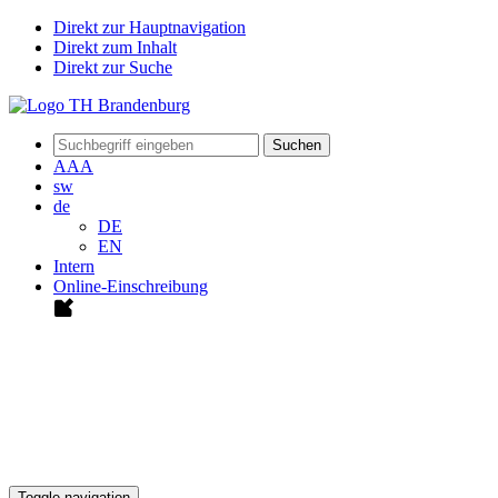
Direkt zur Hauptnavigation
Direkt zum Inhalt
Direkt zur Suche
Suchen
A
A
A
sw
de
DE
EN
Intern
Online-Einschreibung
Toggle navigation