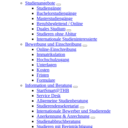
Studienangebote
Studiengänge
Bachelorstudiengänge
Masterstudiengänge
Berufsbegleitend / Online
Duales Studium
Studieren ohne Abitur
Internationale Studieninteressierte
Bewerbung und Einschreibung
Online-Einschreibung
Immatrikulation
Hochschulzugang
Unterlagen
Kosten
Fristen
Formulare
Information und Beratung
StartSmart@THB
Service Desk
Allgemeine Studienberatung
Studierendensekretariat
Internationale Bewerber und Studierende
Anerkennung & Anrechnung
Studienabbruchberatung
Studieren mit Beeinträchtigung