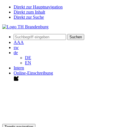
Direkt zur Hauptnavigation
Direkt zum Inhalt
Direkt zur Suche
Suchen
A
A
A
sw
de
DE
EN
Intern
Online-Einschreibung
Toggle navigation