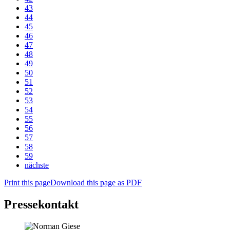
43
44
45
46
47
48
49
50
51
52
53
54
55
56
57
58
59
nächste
Print this page
Download this page as PDF
Pressekontakt