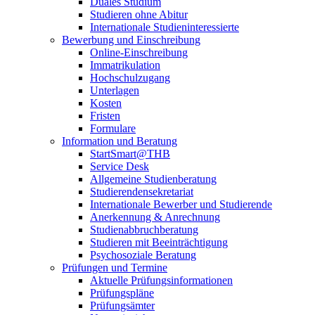
Duales Studium
Studieren ohne Abitur
Internationale Studieninteressierte
Bewerbung und Einschreibung
Online-Einschreibung
Immatrikulation
Hochschulzugang
Unterlagen
Kosten
Fristen
Formulare
Information und Beratung
StartSmart@THB
Service Desk
Allgemeine Studienberatung
Studierendensekretariat
Internationale Bewerber und Studierende
Anerkennung & Anrechnung
Studienabbruchberatung
Studieren mit Beeinträchtigung
Psychosoziale Beratung
Prüfungen und Termine
Aktuelle Prüfungsinformationen
Prüfungspläne
Prüfungsämter