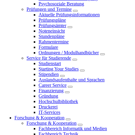
Psychosoziale Beratung
Prüfungen und Termine
Aktuelle Prüfungsinformationen
Prüfungspläne
Prüfungsämter
Noteneinsicht
Stundenpläne
Rahmentermine
Formulare
Ordnungen / Modulhandbücher
Service für Studierende
Studienstart
Starting Your Studies
Stipendien
Auslandsaufenthalte und Sprachen
Career Service
Finanzierung
Gründung
Hochschulbibliothek
Druckerei
IT-Services
Forschung & Kooperation
Forschung & Kooperation
Fachbereich Informatik und Medien
Fachbereich Technik