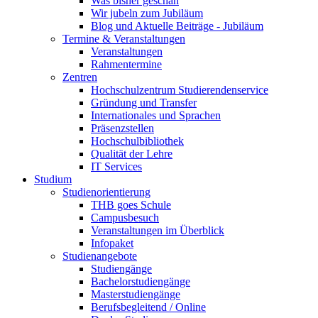
Was bisher geschah
Wir jubeln zum Jubiläum
Blog und Aktuelle Beiträge - Jubiläum
Termine & Veranstaltungen
Veranstaltungen
Rahmentermine
Zentren
Hochschulzentrum Studierendenservice
Gründung und Transfer
Internationales und Sprachen
Präsenzstellen
Hochschulbibliothek
Qualität der Lehre
IT Services
Studium
Studienorientierung
THB goes Schule
Campusbesuch
Veranstaltungen im Überblick
Infopaket
Studienangebote
Studiengänge
Bachelorstudiengänge
Masterstudiengänge
Berufsbegleitend / Online