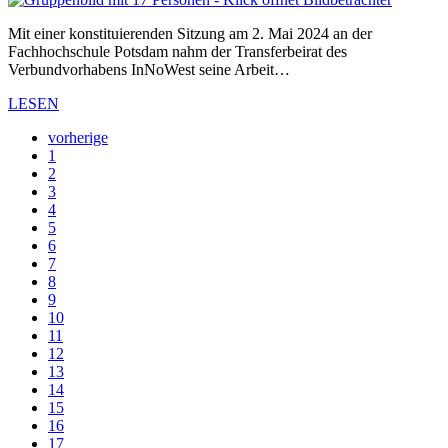
Mit einer konstituierenden Sitzung am 2. Mai 2024 an der
Fachhochschule Potsdam nahm der Transferbeirat des
Verbundvorhabens InNoWest seine Arbeit…
LESEN
vorherige
1
2
3
4
5
6
7
8
9
10
11
12
13
14
15
16
17