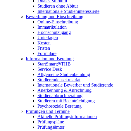
Duales Studium
Studieren ohne Abitur
Internationale Studieninteressierte
Bewerbung und Einschreibung
Online-Einschreibung
Immatrikulation
Hochschulzugang
Unterlagen
Kosten
Fristen
Formulare
Information und Beratung
StartSmart@THB
Service Desk
Allgemeine Studienberatung
Studierendensekretariat
Internationale Bewerber und Studierende
Anerkennung & Anrechnung
Studienabbruchberatung
Studieren mit Beeinträchtigung
Psychosoziale Beratung
Prüfungen und Termine
Aktuelle Prüfungsinformationen
Prüfungspläne
Prüfungsämter