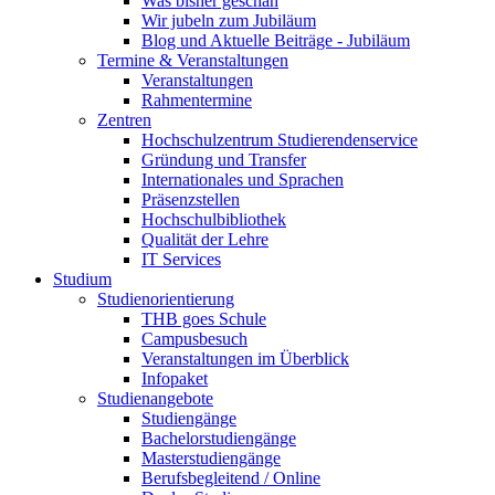
Was bisher geschah
Wir jubeln zum Jubiläum
Blog und Aktuelle Beiträge - Jubiläum
Termine & Veranstaltungen
Veranstaltungen
Rahmentermine
Zentren
Hochschulzentrum Studierendenservice
Gründung und Transfer
Internationales und Sprachen
Präsenzstellen
Hochschulbibliothek
Qualität der Lehre
IT Services
Studium
Studienorientierung
THB goes Schule
Campusbesuch
Veranstaltungen im Überblick
Infopaket
Studienangebote
Studiengänge
Bachelorstudiengänge
Masterstudiengänge
Berufsbegleitend / Online