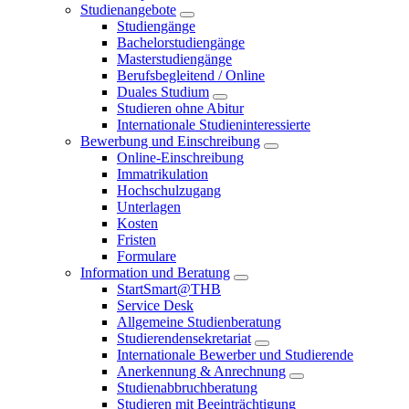
Studienangebote
Studiengänge
Bachelorstudiengänge
Masterstudiengänge
Berufsbegleitend / Online
Duales Studium
Studieren ohne Abitur
Internationale Studieninteressierte
Bewerbung und Einschreibung
Online-Einschreibung
Immatrikulation
Hochschulzugang
Unterlagen
Kosten
Fristen
Formulare
Information und Beratung
StartSmart@THB
Service Desk
Allgemeine Studienberatung
Studierendensekretariat
Internationale Bewerber und Studierende
Anerkennung & Anrechnung
Studienabbruchberatung
Studieren mit Beeinträchtigung