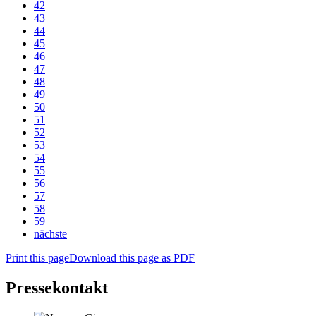
42
43
44
45
46
47
48
49
50
51
52
53
54
55
56
57
58
59
nächste
Print this page
Download this page as PDF
Pressekontakt