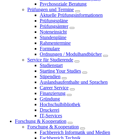
Psychosoziale Beratung
Prüfungen und Termine
Aktuelle Prüfungsinformationen
Prüfungspläne
Prüfungsämter
Noteneinsicht
Stundenpläne
Rahmentermine
Formulare
Ordnungen / Modulhandbücher
Service für Studierende
Studienstart
Starting Your Studies
Stipendien
Auslandsaufenthalte und Sprachen
Career Service
Finanzierung
Gründung
Hochschulbibliothek
Druckerei
IT-Services
Forschung & Kooperation
Forschung & Kooperation
Fachbereich Informatik und Medien
Fachbereich Technik