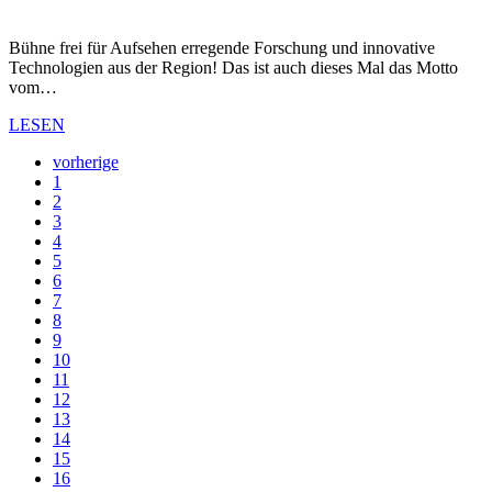
Bühne frei für Aufsehen erregende Forschung und innovative
Technologien aus der Region! Das ist auch dieses Mal das Motto
vom…
LESEN
vorherige
1
2
3
4
5
6
7
8
9
10
11
12
13
14
15
16