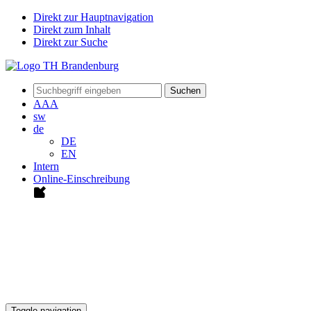
Direkt zur Hauptnavigation
Direkt zum Inhalt
Direkt zur Suche
Suchen
A
A
A
sw
de
DE
EN
Intern
Online-Einschreibung
Toggle navigation