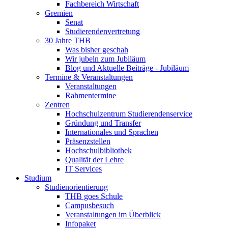
Fachbereich Wirtschaft
Gremien
Senat
Studierendenvertretung
30 Jahre THB
Was bisher geschah
Wir jubeln zum Jubiläum
Blog und Aktuelle Beiträge - Jubiläum
Termine & Veranstaltungen
Veranstaltungen
Rahmentermine
Zentren
Hochschulzentrum Studierendenservice
Gründung und Transfer
Internationales und Sprachen
Präsenzstellen
Hochschulbibliothek
Qualität der Lehre
IT Services
Studium
Studienorientierung
THB goes Schule
Campusbesuch
Veranstaltungen im Überblick
Infopaket