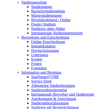
Studienangebote
Studiengänge
Bachelorstudiengänge
Masterstudiengänge
Berufsbegleitend / Online
Duales Studium
Studieren ohne Abitur
Internationale Studieninteressierte
Bewerbung und Einschreibung
Online-Einschreibung
Immatrikulation
Hochschulzugang
Unterlagen
Kosten
Fristen
Formulare
Information und Beratung
StartSmart@THB
Service Desk
Allgemeine Studienberatung
Studierendensekretariat
Internationale Bewerber und Studierende
Anerkennung & Anrechnung
Studienabbruchberatung
Studieren mit Beeinträchtigung