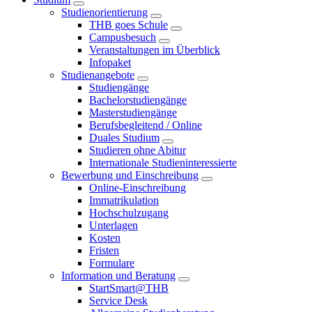
Studienorientierung
THB goes Schule
Campusbesuch
Veranstaltungen im Überblick
Infopaket
Studienangebote
Studiengänge
Bachelorstudiengänge
Masterstudiengänge
Berufsbegleitend / Online
Duales Studium
Studieren ohne Abitur
Internationale Studieninteressierte
Bewerbung und Einschreibung
Online-Einschreibung
Immatrikulation
Hochschulzugang
Unterlagen
Kosten
Fristen
Formulare
Information und Beratung
StartSmart@THB
Service Desk