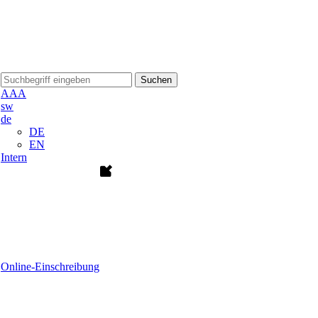
Suchen
A
A
A
sw
de
DE
EN
Intern
Online-Einschreibung