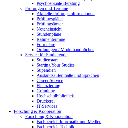
Psychosoziale Beratung
Prüfungen und Termine
Aktuelle Prüfungsinformationen
Prüfungspläne
Prüfungsämter
Noteneinsicht
Stundenpläne
Rahmentermine
Formulare
Ordnungen / Modulhandbücher
Service für Studierende
Studienstart
Starting Your Studies
Stipendien
Auslandsaufenthalte und Sprachen
Career Service
Finanzierung
Gründung
Hochschulbibliothek
Druckerei
IT-Services
Forschung & Kooperation
Forschung & Kooperation
Fachbereich Informatik und Medien
Fachbereich Technik