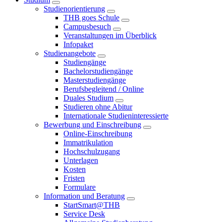
Studienorientierung
THB goes Schule
Campusbesuch
Veranstaltungen im Überblick
Infopaket
Studienangebote
Studiengänge
Bachelorstudiengänge
Masterstudiengänge
Berufsbegleitend / Online
Duales Studium
Studieren ohne Abitur
Internationale Studieninteressierte
Bewerbung und Einschreibung
Online-Einschreibung
Immatrikulation
Hochschulzugang
Unterlagen
Kosten
Fristen
Formulare
Information und Beratung
StartSmart@THB
Service Desk