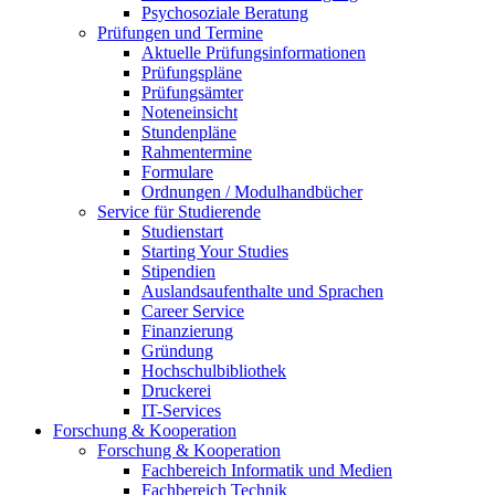
Psychosoziale Beratung
Prüfungen und Termine
Aktuelle Prüfungsinformationen
Prüfungspläne
Prüfungsämter
Noteneinsicht
Stundenpläne
Rahmentermine
Formulare
Ordnungen / Modulhandbücher
Service für Studierende
Studienstart
Starting Your Studies
Stipendien
Auslandsaufenthalte und Sprachen
Career Service
Finanzierung
Gründung
Hochschulbibliothek
Druckerei
IT-Services
Forschung & Kooperation
Forschung & Kooperation
Fachbereich Informatik und Medien
Fachbereich Technik