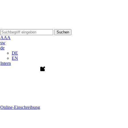
Suchen
A
A
A
sw
de
DE
EN
Intern
Online-Einschreibung