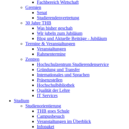
Fachbereich Wirtschaft
Gremien
Senat
Studierendenvertretung
30 Jahre THB
Was bisher geschah
Wir jubeln zum Jubiläum
Blog und Aktuelle Beiträge - Jubiläum
Termine & Veranstaltungen
Veranstaltungen
Rahmentermine
Zentren
Hochschulzentrum Studierendenservice
Gründung und Transfer
Internationales und Sprachen
Präsenzstellen
Hochschulbibliothek
Qualität der Lehre
IT Services
Studium
Studienorientierung
THB goes Schule
Campusbesuch
Veranstaltungen im Überblick
Infopaket