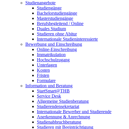
Studienangebote
Studiengänge
Bachelorstudiengänge
Masterstudiengänge
Berufsbegleitend / Online
Duales Studium
Studieren ohne Abitur
Internationale Studieninteressierte
Bewerbung und Einschreibung
Online-Einschreibung
Immatrikulation
Hochschulzugang
Unterlagen
Kosten
Fristen
Formulare
Information und Beratung
StartSmart@THB
Service Desk
Allgemeine Studienberatung
Studierendensekretariat
Internationale Bewerber und Studierende
Anerkennung & Anrechnung
Studienabbruchberatung
Studieren mit Beeinträchtigung