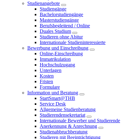
Studienangebote
Studiengänge
Bachelorstudiengänge
Masterstudiengänge
Berufsbegleitend / Online
Duales Studium
Studieren ohne Abitur
Internationale Studieninteressierte
Bewerbung und Einschreibung
Online-Einschreibung
Immatrikulation
Hochschulzugang
Unterlagen
Kosten
Fristen
Formulare
Information und Beratung
StartSmart@THB
Service Desk
Allgemeine Studienberatung
Studierendensekretariat
Internationale Bewerber und Studierende
Anerkennung & Anrechnung
Studienabbruchberatung
Studieren mit Beeinträchtigung