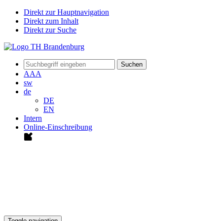
Direkt zur Hauptnavigation
Direkt zum Inhalt
Direkt zur Suche
Suchen
A
A
A
sw
de
DE
EN
Intern
Online-Einschreibung
Toggle navigation