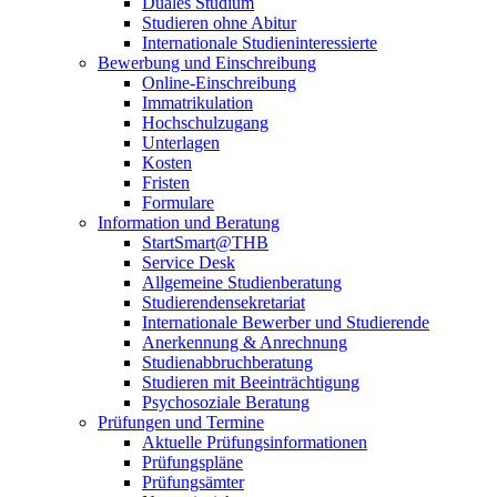
Duales Studium
Studieren ohne Abitur
Internationale Studieninteressierte
Bewerbung und Einschreibung
Online-Einschreibung
Immatrikulation
Hochschulzugang
Unterlagen
Kosten
Fristen
Formulare
Information und Beratung
StartSmart@THB
Service Desk
Allgemeine Studienberatung
Studierendensekretariat
Internationale Bewerber und Studierende
Anerkennung & Anrechnung
Studienabbruchberatung
Studieren mit Beeinträchtigung
Psychosoziale Beratung
Prüfungen und Termine
Aktuelle Prüfungsinformationen
Prüfungspläne
Prüfungsämter