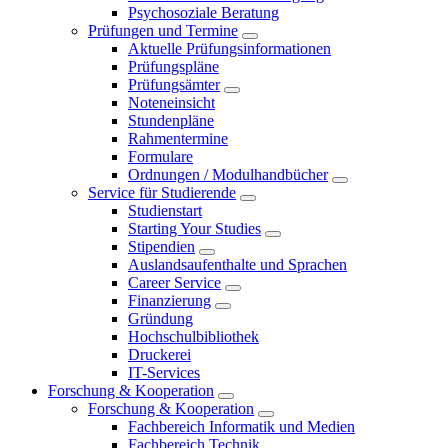
Psychosoziale Beratung
Prüfungen und Termine
Aktuelle Prüfungsinformationen
Prüfungspläne
Prüfungsämter
Noteneinsicht
Stundenpläne
Rahmentermine
Formulare
Ordnungen / Modulhandbücher
Service für Studierende
Studienstart
Starting Your Studies
Stipendien
Auslandsaufenthalte und Sprachen
Career Service
Finanzierung
Gründung
Hochschulbibliothek
Druckerei
IT-Services
Forschung & Kooperation
Forschung & Kooperation
Fachbereich Informatik und Medien
Fachbereich Technik