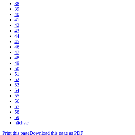
38
39
40
41
42
43
44
45
46
47
48
49
50
51
52
53
54
55
56
57
58
59
nächste
Print this page
Download this page as PDF