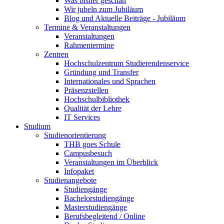
Was bisher geschah
Wir jubeln zum Jubiläum
Blog und Aktuelle Beiträge - Jubiläum
Termine & Veranstaltungen
Veranstaltungen
Rahmentermine
Zentren
Hochschulzentrum Studierendenservice
Gründung und Transfer
Internationales und Sprachen
Präsenzstellen
Hochschulbibliothek
Qualität der Lehre
IT Services
Studium
Studienorientierung
THB goes Schule
Campusbesuch
Veranstaltungen im Überblick
Infopaket
Studienangebote
Studiengänge
Bachelorstudiengänge
Masterstudiengänge
Berufsbegleitend / Online