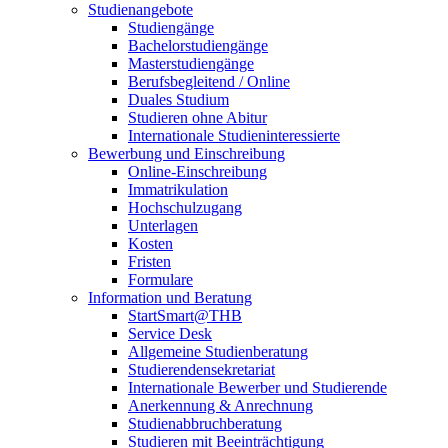
Studienangebote
Studiengänge
Bachelorstudiengänge
Masterstudiengänge
Berufsbegleitend / Online
Duales Studium
Studieren ohne Abitur
Internationale Studieninteressierte
Bewerbung und Einschreibung
Online-Einschreibung
Immatrikulation
Hochschulzugang
Unterlagen
Kosten
Fristen
Formulare
Information und Beratung
StartSmart@THB
Service Desk
Allgemeine Studienberatung
Studierendensekretariat
Internationale Bewerber und Studierende
Anerkennung & Anrechnung
Studienabbruchberatung
Studieren mit Beeinträchtigung