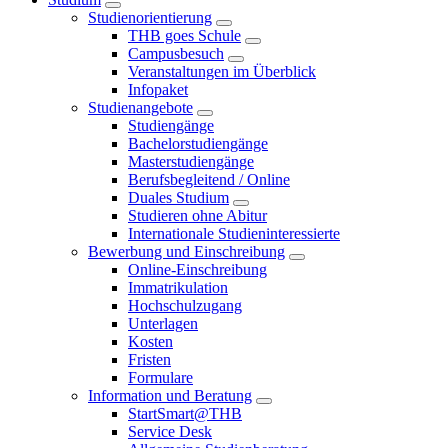
Studienorientierung
THB goes Schule
Campusbesuch
Veranstaltungen im Überblick
Infopaket
Studienangebote
Studiengänge
Bachelorstudiengänge
Masterstudiengänge
Berufsbegleitend / Online
Duales Studium
Studieren ohne Abitur
Internationale Studieninteressierte
Bewerbung und Einschreibung
Online-Einschreibung
Immatrikulation
Hochschulzugang
Unterlagen
Kosten
Fristen
Formulare
Information und Beratung
StartSmart@THB
Service Desk