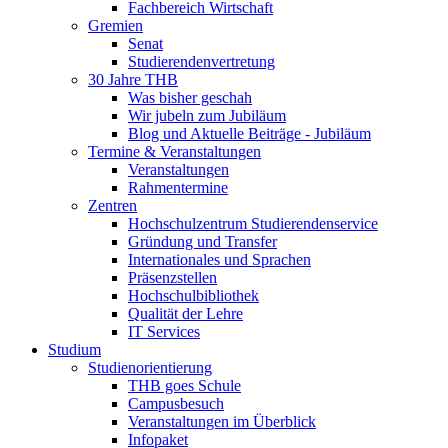
Fachbereich Wirtschaft
Gremien
Senat
Studierendenvertretung
30 Jahre THB
Was bisher geschah
Wir jubeln zum Jubiläum
Blog und Aktuelle Beiträge - Jubiläum
Termine & Veranstaltungen
Veranstaltungen
Rahmentermine
Zentren
Hochschulzentrum Studierendenservice
Gründung und Transfer
Internationales und Sprachen
Präsenzstellen
Hochschulbibliothek
Qualität der Lehre
IT Services
Studium
Studienorientierung
THB goes Schule
Campusbesuch
Veranstaltungen im Überblick
Infopaket