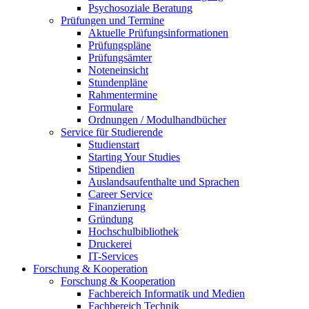
Psychosoziale Beratung
Prüfungen und Termine
Aktuelle Prüfungsinformationen
Prüfungspläne
Prüfungsämter
Noteneinsicht
Stundenpläne
Rahmentermine
Formulare
Ordnungen / Modulhandbücher
Service für Studierende
Studienstart
Starting Your Studies
Stipendien
Auslandsaufenthalte und Sprachen
Career Service
Finanzierung
Gründung
Hochschulbibliothek
Druckerei
IT-Services
Forschung & Kooperation
Forschung & Kooperation
Fachbereich Informatik und Medien
Fachbereich Technik