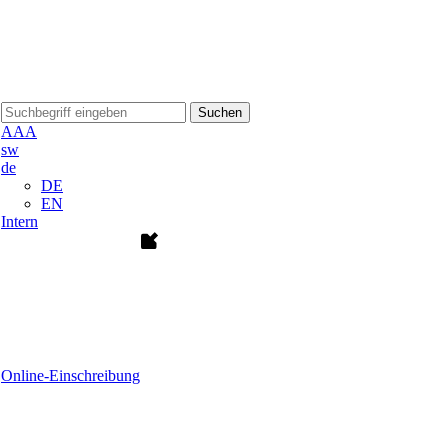
Suchen
A
A
A
sw
de
DE
EN
Intern
Online-Einschreibung