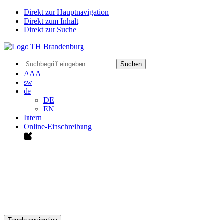
Direkt zur Hauptnavigation
Direkt zum Inhalt
Direkt zur Suche
Suchen
A
A
A
sw
de
DE
EN
Intern
Online-Einschreibung
Toggle navigation