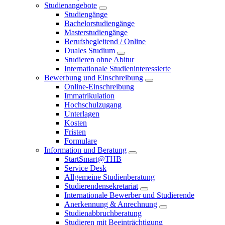
Studienangebote
Studiengänge
Bachelorstudiengänge
Masterstudiengänge
Berufsbegleitend / Online
Duales Studium
Studieren ohne Abitur
Internationale Studieninteressierte
Bewerbung und Einschreibung
Online-Einschreibung
Immatrikulation
Hochschulzugang
Unterlagen
Kosten
Fristen
Formulare
Information und Beratung
StartSmart@THB
Service Desk
Allgemeine Studienberatung
Studierendensekretariat
Internationale Bewerber und Studierende
Anerkennung & Anrechnung
Studienabbruchberatung
Studieren mit Beeinträchtigung