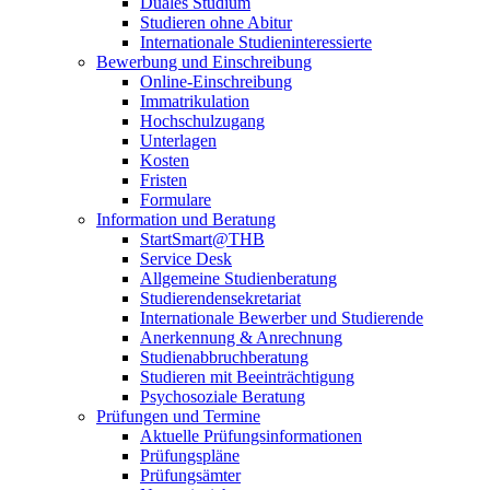
Duales Studium
Studieren ohne Abitur
Internationale Studieninteressierte
Bewerbung und Einschreibung
Online-Einschreibung
Immatrikulation
Hochschulzugang
Unterlagen
Kosten
Fristen
Formulare
Information und Beratung
StartSmart@THB
Service Desk
Allgemeine Studienberatung
Studierendensekretariat
Internationale Bewerber und Studierende
Anerkennung & Anrechnung
Studienabbruchberatung
Studieren mit Beeinträchtigung
Psychosoziale Beratung
Prüfungen und Termine
Aktuelle Prüfungsinformationen
Prüfungspläne
Prüfungsämter