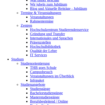
Was bisher geschah
Wir jubeln zum Jubiläum
Blog und Aktuelle Beiträge - Jubiläum
Termine & Veranstaltungen
Veranstaltungen
Rahmentermine
Zentren
Hochschulzentrum Studierendenservice
Gründung und Transfer
Internationales und Sprachen
Präsenzstellen
Hochschulbibliothek
Qualität der Lehre
IT Services
Studium
Studienorientierung
THB goes Schule
Campusbesuch
Veranstaltungen im Überblick
Infopaket
Studienangebote
Studiengänge
Bachelorstudiengänge
Masterstudiengänge
Berufsbegleitend / Online