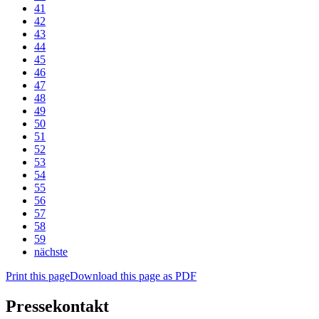
41
42
43
44
45
46
47
48
49
50
51
52
53
54
55
56
57
58
59
nächste
Print this page
Download this page as PDF
Pressekontakt