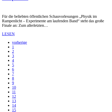
Für die beliebten öffentlichen Schauvorlesungen „Physik im
Rampenlicht – Experimente am laufenden Band“ steht das große
Finale an: Zum allerletzten…
LESEN
vorherige
1
2
3
4
5
6
7
8
9
10
11
12
13
14
15