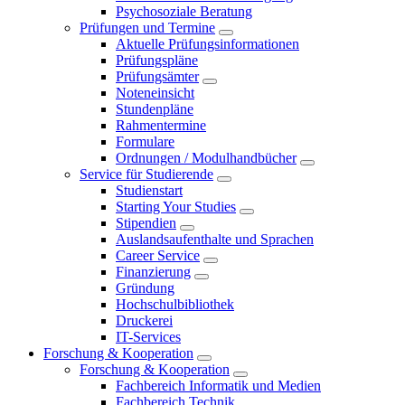
Psychosoziale Beratung
Prüfungen und Termine
Aktuelle Prüfungsinformationen
Prüfungspläne
Prüfungsämter
Noteneinsicht
Stundenpläne
Rahmentermine
Formulare
Ordnungen / Modulhandbücher
Service für Studierende
Studienstart
Starting Your Studies
Stipendien
Auslandsaufenthalte und Sprachen
Career Service
Finanzierung
Gründung
Hochschulbibliothek
Druckerei
IT-Services
Forschung & Kooperation
Forschung & Kooperation
Fachbereich Informatik und Medien
Fachbereich Technik