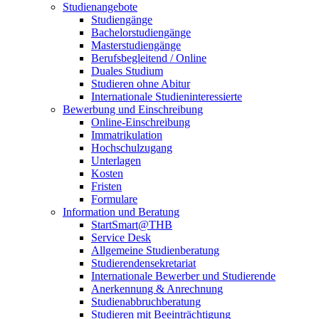
Studienangebote
Studiengänge
Bachelorstudiengänge
Masterstudiengänge
Berufsbegleitend / Online
Duales Studium
Studieren ohne Abitur
Internationale Studieninteressierte
Bewerbung und Einschreibung
Online-Einschreibung
Immatrikulation
Hochschulzugang
Unterlagen
Kosten
Fristen
Formulare
Information und Beratung
StartSmart@THB
Service Desk
Allgemeine Studienberatung
Studierendensekretariat
Internationale Bewerber und Studierende
Anerkennung & Anrechnung
Studienabbruchberatung
Studieren mit Beeinträchtigung