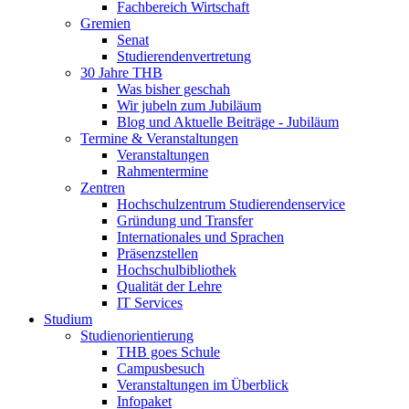
Fachbereich Wirtschaft
Gremien
Senat
Studierendenvertretung
30 Jahre THB
Was bisher geschah
Wir jubeln zum Jubiläum
Blog und Aktuelle Beiträge - Jubiläum
Termine & Veranstaltungen
Veranstaltungen
Rahmentermine
Zentren
Hochschulzentrum Studierendenservice
Gründung und Transfer
Internationales und Sprachen
Präsenzstellen
Hochschulbibliothek
Qualität der Lehre
IT Services
Studium
Studienorientierung
THB goes Schule
Campusbesuch
Veranstaltungen im Überblick
Infopaket