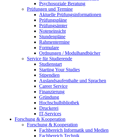
Psychosoziale Beratung
Prüfungen und Termine
Aktuelle Prüfungsinformationen
Prüfungspläne
Prüfungsämter
Noteneinsicht
Stundenpläne
Rahmentermine
Formulare
Ordnungen / Modulhandbücher
Service für Studierende
Studienstart
Starting Your Studies
Stipendien
Auslandsaufenthalte und Sprachen
Career Service
Finanzierung
Gründung
Hochschulbibliothek
Druckerei
IT-Services
Forschung & Kooperation
Forschung & Kooperation
Fachbereich Informatik und Medien
Fachbereich Technik