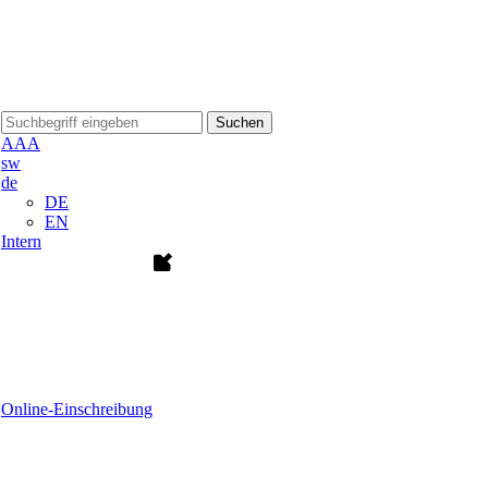
Suchen
A
A
A
sw
de
DE
EN
Intern
Online-Einschreibung