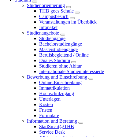
Studienorientierung
THB goes Schule
Campusbesuch
Veranstaltungen im Überblick
Infopaket
Studienangebote
Studiengänge
Bachelorstudiengänge
Masterstudiengänge
Berufsbegleitend / Online
Duales Studium
Studieren ohne Abitur
Internationale Studieninteressierte
Bewerbung und Einschreibung
Online-Einschreibung
Immatrikulation
Hochschulzugang
Unterlagen
Kosten
Fristen
Formulare
Information und Beratung
StartSmart@THB
Service Desk