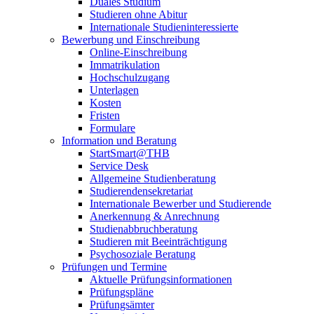
Duales Studium
Studieren ohne Abitur
Internationale Studieninteressierte
Bewerbung und Einschreibung
Online-Einschreibung
Immatrikulation
Hochschulzugang
Unterlagen
Kosten
Fristen
Formulare
Information und Beratung
StartSmart@THB
Service Desk
Allgemeine Studienberatung
Studierendensekretariat
Internationale Bewerber und Studierende
Anerkennung & Anrechnung
Studienabbruchberatung
Studieren mit Beeinträchtigung
Psychosoziale Beratung
Prüfungen und Termine
Aktuelle Prüfungsinformationen
Prüfungspläne
Prüfungsämter