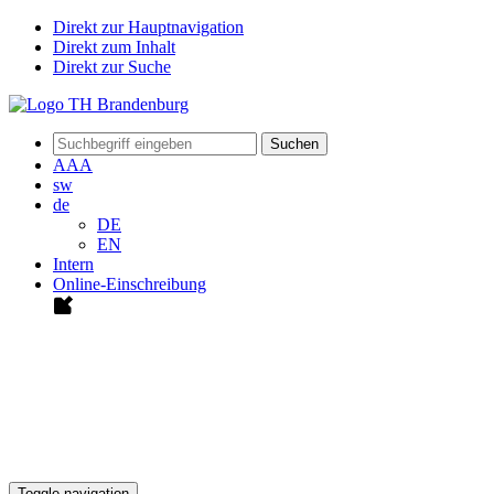
Direkt zur Hauptnavigation
Direkt zum Inhalt
Direkt zur Suche
Suchen
A
A
A
sw
de
DE
EN
Intern
Online-Einschreibung
Toggle navigation