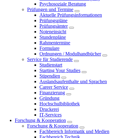
Psychosoziale Beratung
Prüfungen und Termine
Aktuelle Prüfungsinformationen
Prüfungspläne
Prüfungsämter
Noteneinsicht
Stundenpläne
Rahmentermine
Formulare
Ordnungen / Modulhandbücher
Service für Studierende
Studienstart
Starting Your Studies
Stipendien
Auslandsaufenthalte und Sprachen
Career Service
Finanzierung
Gründung
Hochschulbibliothek
Druckerei
IT-Services
Forschung & Kooperation
Forschung & Kooperation
Fachbereich Informatik und Medien
Fachbereich Technik