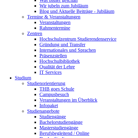
Was bisher geschah
Wir jubeln zum Jubiläum
Blog und Aktuelle Beiträge - Jubiläum
Termine & Veranstaltungen
Veranstaltungen
Rahmentermine
Zentren
Hochschulzentrum Studierendenservice
Gründung und Transfer
Internationales und Sprachen
Präsenzstellen
Hochschulbibliothek
Qualität der Lehre
IT Services
Studium
Studienorientierung
THB goes Schule
Campusbesuch
Veranstaltungen im Überblick
Infopaket
Studienangebote
Studiengänge
Bachelorstudiengänge
Masterstudiengänge
Berufsbegleitend / Online