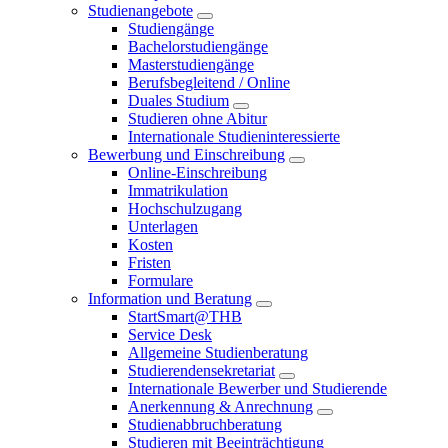
Studienangebote
Studiengänge
Bachelorstudiengänge
Masterstudiengänge
Berufsbegleitend / Online
Duales Studium
Studieren ohne Abitur
Internationale Studieninteressierte
Bewerbung und Einschreibung
Online-Einschreibung
Immatrikulation
Hochschulzugang
Unterlagen
Kosten
Fristen
Formulare
Information und Beratung
StartSmart@THB
Service Desk
Allgemeine Studienberatung
Studierendensekretariat
Internationale Bewerber und Studierende
Anerkennung & Anrechnung
Studienabbruchberatung
Studieren mit Beeinträchtigung