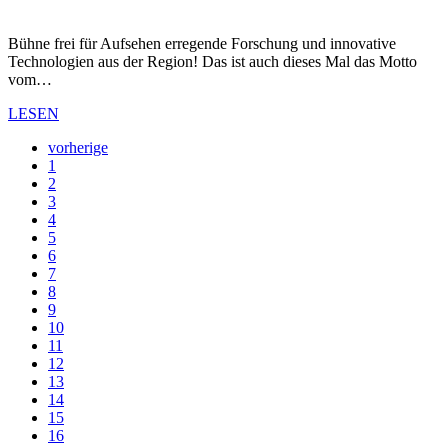
Bühne frei für Aufsehen erregende Forschung und innovative
Technologien aus der Region! Das ist auch dieses Mal das Motto
vom…
LESEN
vorherige
1
2
3
4
5
6
7
8
9
10
11
12
13
14
15
16