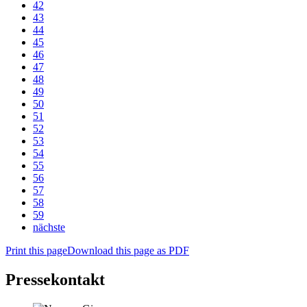
42
43
44
45
46
47
48
49
50
51
52
53
54
55
56
57
58
59
nächste
Print this page
Download this page as PDF
Pressekontakt