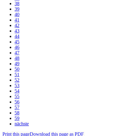
38
39
40
41
42
43
44
45
46
47
48
49
50
51
52
53
54
55
56
57
58
59
nächste
Print this page
Download this page as PDF