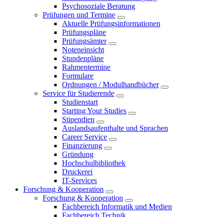
Psychosoziale Beratung
Prüfungen und Termine
Aktuelle Prüfungsinformationen
Prüfungspläne
Prüfungsämter
Noteneinsicht
Stundenpläne
Rahmentermine
Formulare
Ordnungen / Modulhandbücher
Service für Studierende
Studienstart
Starting Your Studies
Stipendien
Auslandsaufenthalte und Sprachen
Career Service
Finanzierung
Gründung
Hochschulbibliothek
Druckerei
IT-Services
Forschung & Kooperation
Forschung & Kooperation
Fachbereich Informatik und Medien
Fachbereich Technik