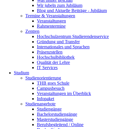
Was bisher geschah
Wir jubeln zum Jubiläum
Blog und Aktuelle Beiträge - Jubiläum
Termine & Veranstaltungen
Veranstaltungen
Rahmentermine
Zentren
Hochschulzentrum Studierendenservice
Gründung und Transfer
Internationales und Sprachen
Präsenzstellen
Hochschulbibliothek
Qualität der Lehre
IT Services
Studium
Studienorientierung
THB goes Schule
Campusbesuch
Veranstaltungen im Überblick
Infopaket
Studienangebote
Studiengänge
Bachelorstudiengänge
Masterstudiengänge
Berufsbegleitend / Online