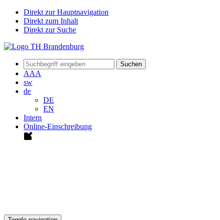
Direkt zur Hauptnavigation
Direkt zum Inhalt
Direkt zur Suche
Suchen
A
A
A
sw
de
DE
EN
Intern
Online-Einschreibung
Toggle navigation