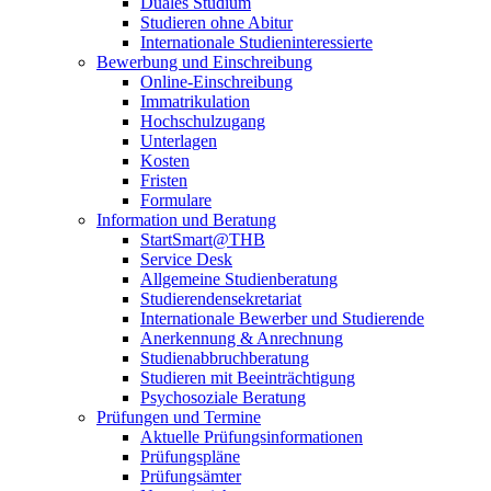
Duales Studium
Studieren ohne Abitur
Internationale Studieninteressierte
Bewerbung und Einschreibung
Online-Einschreibung
Immatrikulation
Hochschulzugang
Unterlagen
Kosten
Fristen
Formulare
Information und Beratung
StartSmart@THB
Service Desk
Allgemeine Studienberatung
Studierendensekretariat
Internationale Bewerber und Studierende
Anerkennung & Anrechnung
Studienabbruchberatung
Studieren mit Beeinträchtigung
Psychosoziale Beratung
Prüfungen und Termine
Aktuelle Prüfungsinformationen
Prüfungspläne
Prüfungsämter