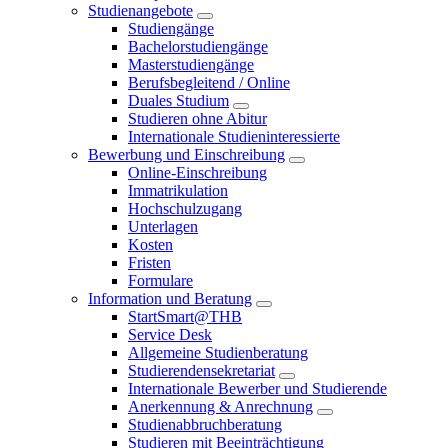
Studienangebote
Studiengänge
Bachelorstudiengänge
Masterstudiengänge
Berufsbegleitend / Online
Duales Studium
Studieren ohne Abitur
Internationale Studieninteressierte
Bewerbung und Einschreibung
Online-Einschreibung
Immatrikulation
Hochschulzugang
Unterlagen
Kosten
Fristen
Formulare
Information und Beratung
StartSmart@THB
Service Desk
Allgemeine Studienberatung
Studierendensekretariat
Internationale Bewerber und Studierende
Anerkennung & Anrechnung
Studienabbruchberatung
Studieren mit Beeinträchtigung