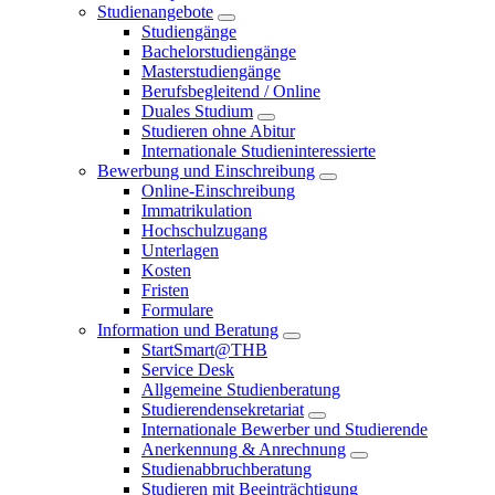
Studienangebote
Studiengänge
Bachelorstudiengänge
Masterstudiengänge
Berufsbegleitend / Online
Duales Studium
Studieren ohne Abitur
Internationale Studieninteressierte
Bewerbung und Einschreibung
Online-Einschreibung
Immatrikulation
Hochschulzugang
Unterlagen
Kosten
Fristen
Formulare
Information und Beratung
StartSmart@THB
Service Desk
Allgemeine Studienberatung
Studierendensekretariat
Internationale Bewerber und Studierende
Anerkennung & Anrechnung
Studienabbruchberatung
Studieren mit Beeinträchtigung