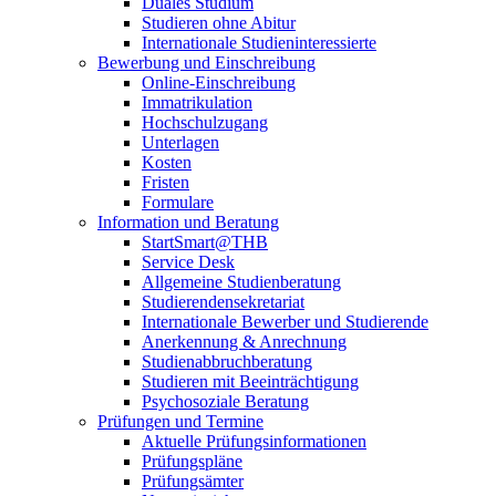
Duales Studium
Studieren ohne Abitur
Internationale Studieninteressierte
Bewerbung und Einschreibung
Online-Einschreibung
Immatrikulation
Hochschulzugang
Unterlagen
Kosten
Fristen
Formulare
Information und Beratung
StartSmart@THB
Service Desk
Allgemeine Studienberatung
Studierendensekretariat
Internationale Bewerber und Studierende
Anerkennung & Anrechnung
Studienabbruchberatung
Studieren mit Beeinträchtigung
Psychosoziale Beratung
Prüfungen und Termine
Aktuelle Prüfungsinformationen
Prüfungspläne
Prüfungsämter