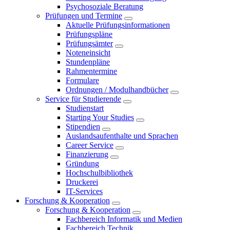
Psychosoziale Beratung
Prüfungen und Termine
Aktuelle Prüfungsinformationen
Prüfungspläne
Prüfungsämter
Noteneinsicht
Stundenpläne
Rahmentermine
Formulare
Ordnungen / Modulhandbücher
Service für Studierende
Studienstart
Starting Your Studies
Stipendien
Auslandsaufenthalte und Sprachen
Career Service
Finanzierung
Gründung
Hochschulbibliothek
Druckerei
IT-Services
Forschung & Kooperation
Forschung & Kooperation
Fachbereich Informatik und Medien
Fachbereich Technik