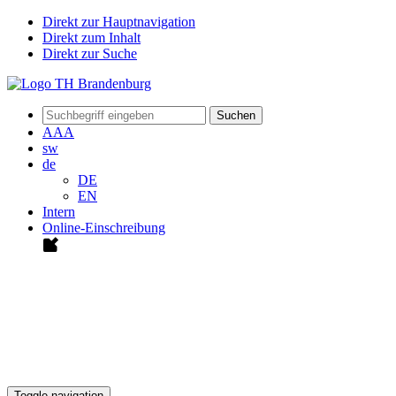
Direkt zur Hauptnavigation
Direkt zum Inhalt
Direkt zur Suche
Suchen
A
A
A
sw
de
DE
EN
Intern
Online-Einschreibung
Toggle navigation