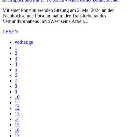
Mit einer konstituierenden Sitzung am 2. Mai 2024 an der
Fachhochschule Potsdam nahm der Transferbeirat des
Verbundvorhabens InNoWest seine Arbeit…
LESEN
vorherige
1
2
3
4
5
6
7
8
9
10
11
12
13
14
15
16
17