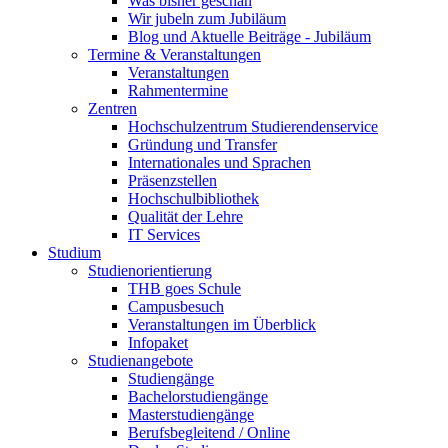
Was bisher geschah
Wir jubeln zum Jubiläum
Blog und Aktuelle Beiträge - Jubiläum
Termine & Veranstaltungen
Veranstaltungen
Rahmentermine
Zentren
Hochschulzentrum Studierendenservice
Gründung und Transfer
Internationales und Sprachen
Präsenzstellen
Hochschulbibliothek
Qualität der Lehre
IT Services
Studium
Studienorientierung
THB goes Schule
Campusbesuch
Veranstaltungen im Überblick
Infopaket
Studienangebote
Studiengänge
Bachelorstudiengänge
Masterstudiengänge
Berufsbegleitend / Online