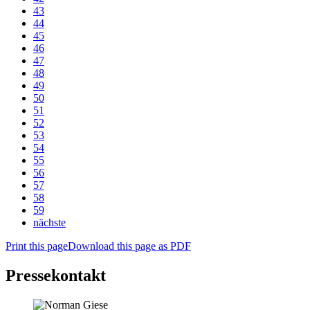
43
44
45
46
47
48
49
50
51
52
53
54
55
56
57
58
59
nächste
Print this page
Download this page as PDF
Pressekontakt