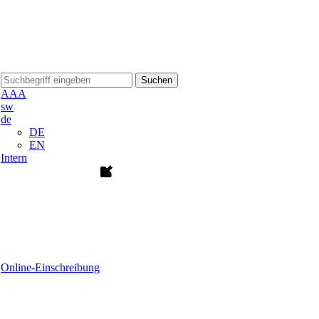
Suchen
A
A
A
sw
de
DE
EN
Intern
Online-Einschreibung