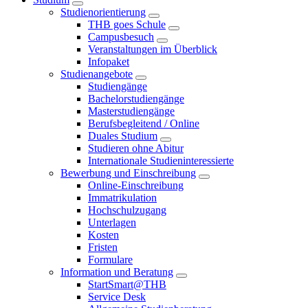
Studienorientierung
THB goes Schule
Campusbesuch
Veranstaltungen im Überblick
Infopaket
Studienangebote
Studiengänge
Bachelorstudiengänge
Masterstudiengänge
Berufsbegleitend / Online
Duales Studium
Studieren ohne Abitur
Internationale Studieninteressierte
Bewerbung und Einschreibung
Online-Einschreibung
Immatrikulation
Hochschulzugang
Unterlagen
Kosten
Fristen
Formulare
Information und Beratung
StartSmart@THB
Service Desk