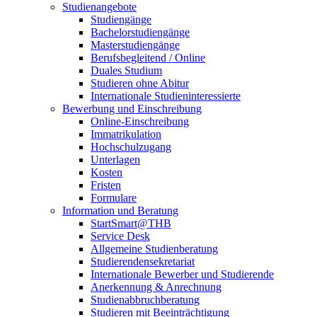
Studienangebote
Studiengänge
Bachelorstudiengänge
Masterstudiengänge
Berufsbegleitend / Online
Duales Studium
Studieren ohne Abitur
Internationale Studieninteressierte
Bewerbung und Einschreibung
Online-Einschreibung
Immatrikulation
Hochschulzugang
Unterlagen
Kosten
Fristen
Formulare
Information und Beratung
StartSmart@THB
Service Desk
Allgemeine Studienberatung
Studierendensekretariat
Internationale Bewerber und Studierende
Anerkennung & Anrechnung
Studienabbruchberatung
Studieren mit Beeinträchtigung