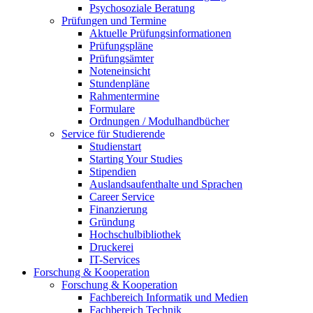
Psychosoziale Beratung
Prüfungen und Termine
Aktuelle Prüfungsinformationen
Prüfungspläne
Prüfungsämter
Noteneinsicht
Stundenpläne
Rahmentermine
Formulare
Ordnungen / Modulhandbücher
Service für Studierende
Studienstart
Starting Your Studies
Stipendien
Auslandsaufenthalte und Sprachen
Career Service
Finanzierung
Gründung
Hochschulbibliothek
Druckerei
IT-Services
Forschung & Kooperation
Forschung & Kooperation
Fachbereich Informatik und Medien
Fachbereich Technik