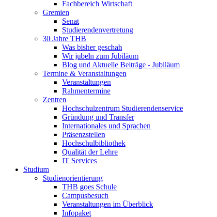
Fachbereich Wirtschaft
Gremien
Senat
Studierendenvertretung
30 Jahre THB
Was bisher geschah
Wir jubeln zum Jubiläum
Blog und Aktuelle Beiträge - Jubiläum
Termine & Veranstaltungen
Veranstaltungen
Rahmentermine
Zentren
Hochschulzentrum Studierendenservice
Gründung und Transfer
Internationales und Sprachen
Präsenzstellen
Hochschulbibliothek
Qualität der Lehre
IT Services
Studium
Studienorientierung
THB goes Schule
Campusbesuch
Veranstaltungen im Überblick
Infopaket