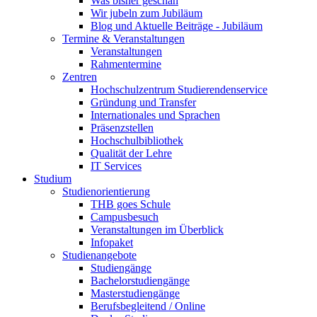
Was bisher geschah
Wir jubeln zum Jubiläum
Blog und Aktuelle Beiträge - Jubiläum
Termine & Veranstaltungen
Veranstaltungen
Rahmentermine
Zentren
Hochschulzentrum Studierendenservice
Gründung und Transfer
Internationales und Sprachen
Präsenzstellen
Hochschulbibliothek
Qualität der Lehre
IT Services
Studium
Studienorientierung
THB goes Schule
Campusbesuch
Veranstaltungen im Überblick
Infopaket
Studienangebote
Studiengänge
Bachelorstudiengänge
Masterstudiengänge
Berufsbegleitend / Online