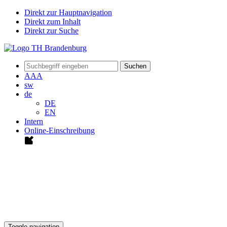
Direkt zur Hauptnavigation
Direkt zum Inhalt
Direkt zur Suche
Suchen
A
A
A
sw
de
DE
EN
Intern
Online-Einschreibung
Toggle navigation