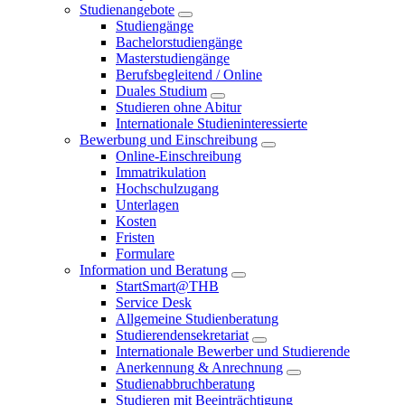
Studienangebote
Studiengänge
Bachelorstudiengänge
Masterstudiengänge
Berufsbegleitend / Online
Duales Studium
Studieren ohne Abitur
Internationale Studieninteressierte
Bewerbung und Einschreibung
Online-Einschreibung
Immatrikulation
Hochschulzugang
Unterlagen
Kosten
Fristen
Formulare
Information und Beratung
StartSmart@THB
Service Desk
Allgemeine Studienberatung
Studierendensekretariat
Internationale Bewerber und Studierende
Anerkennung & Anrechnung
Studienabbruchberatung
Studieren mit Beeinträchtigung