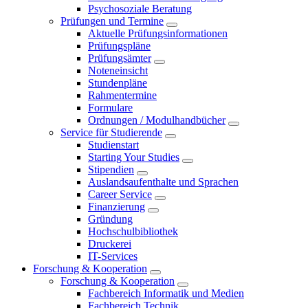
Psychosoziale Beratung
Prüfungen und Termine
Aktuelle Prüfungsinformationen
Prüfungspläne
Prüfungsämter
Noteneinsicht
Stundenpläne
Rahmentermine
Formulare
Ordnungen / Modulhandbücher
Service für Studierende
Studienstart
Starting Your Studies
Stipendien
Auslandsaufenthalte und Sprachen
Career Service
Finanzierung
Gründung
Hochschulbibliothek
Druckerei
IT-Services
Forschung & Kooperation
Forschung & Kooperation
Fachbereich Informatik und Medien
Fachbereich Technik