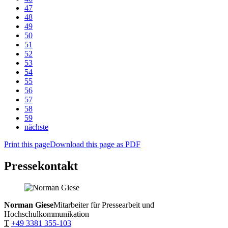
47
48
49
50
51
52
53
54
55
56
57
58
59
nächste
Print this page
Download this page as PDF
Pressekontakt
Norman Giese
Mitarbeiter für Pressearbeit und
Hochschulkommunikation
T
+49 3381 355-103