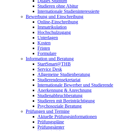
Duales Studium
Studieren ohne Abitur
Internationale Studieninteressierte
Bewerbung und Einschreibung
Online-Einschreibung
Immatrikulation
Hochschulzugang
Unterlagen
Kosten
Fristen
Formulare
Information und Beratung
StartSmart@THB
Service Desk
Allgemeine Studienberatung
Studierendensekretariat
Internationale Bewerber und Studierende
Anerkennung & Anrechnung
Studienabbruchberatung
Studieren mit Beeinträchtigung
Psychosoziale Beratung
Prüfungen und Termine
Aktuelle Prüfungsinformationen
Prüfungspläne
Prüfungsämter