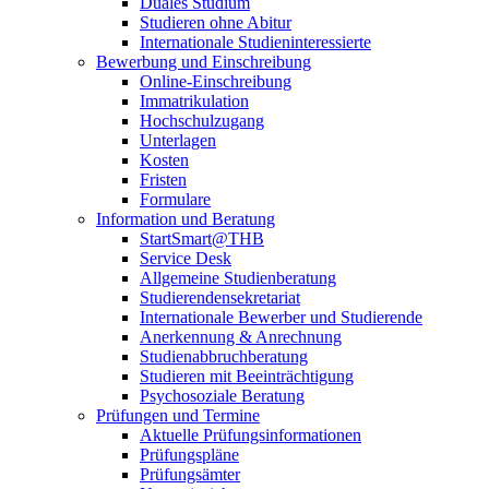
Duales Studium
Studieren ohne Abitur
Internationale Studieninteressierte
Bewerbung und Einschreibung
Online-Einschreibung
Immatrikulation
Hochschulzugang
Unterlagen
Kosten
Fristen
Formulare
Information und Beratung
StartSmart@THB
Service Desk
Allgemeine Studienberatung
Studierendensekretariat
Internationale Bewerber und Studierende
Anerkennung & Anrechnung
Studienabbruchberatung
Studieren mit Beeinträchtigung
Psychosoziale Beratung
Prüfungen und Termine
Aktuelle Prüfungsinformationen
Prüfungspläne
Prüfungsämter