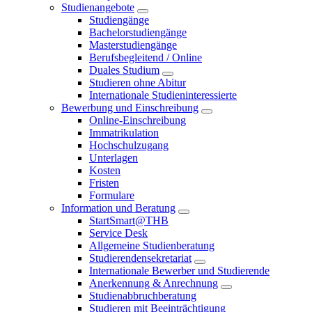
Studienangebote
Studiengänge
Bachelorstudiengänge
Masterstudiengänge
Berufsbegleitend / Online
Duales Studium
Studieren ohne Abitur
Internationale Studieninteressierte
Bewerbung und Einschreibung
Online-Einschreibung
Immatrikulation
Hochschulzugang
Unterlagen
Kosten
Fristen
Formulare
Information und Beratung
StartSmart@THB
Service Desk
Allgemeine Studienberatung
Studierendensekretariat
Internationale Bewerber und Studierende
Anerkennung & Anrechnung
Studienabbruchberatung
Studieren mit Beeinträchtigung