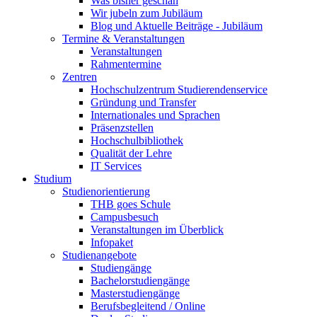
Was bisher geschah
Wir jubeln zum Jubiläum
Blog und Aktuelle Beiträge - Jubiläum
Termine & Veranstaltungen
Veranstaltungen
Rahmentermine
Zentren
Hochschulzentrum Studierendenservice
Gründung und Transfer
Internationales und Sprachen
Präsenzstellen
Hochschulbibliothek
Qualität der Lehre
IT Services
Studium
Studienorientierung
THB goes Schule
Campusbesuch
Veranstaltungen im Überblick
Infopaket
Studienangebote
Studiengänge
Bachelorstudiengänge
Masterstudiengänge
Berufsbegleitend / Online