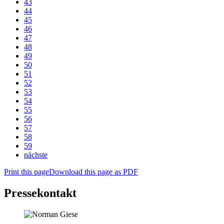
43
44
45
46
47
48
49
50
51
52
53
54
55
56
57
58
59
nächste
Print this page
Download this page as PDF
Pressekontakt