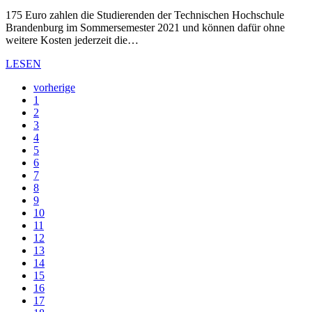
175 Euro zahlen die Studierenden der Technischen Hochschule
Brandenburg im Sommersemester 2021 und können dafür ohne
weitere Kosten jederzeit die…
LESEN
vorherige
1
2
3
4
5
6
7
8
9
10
11
12
13
14
15
16
17