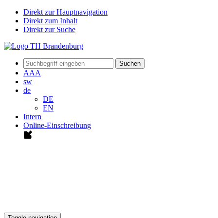
Direkt zur Hauptnavigation
Direkt zum Inhalt
Direkt zur Suche
Suchen
A
A
A
sw
de
DE
EN
Intern
Online-Einschreibung
Toggle navigation