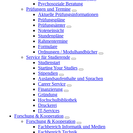
Psychosoziale Beratung
Prüfungen und Termine
Aktuelle Prüfungsinformationen
Prüfungspläne
Prüfungsämter
Noteneinsicht
Stundenpläne
Rahmentermine
Formulare
Ordnungen / Modulhandbücher
Service für Studierende
Studienstart
Starting Your Studies
Stipendien
Auslandsaufenthalte und Sprachen
Career Service
Finanzierung
Gründung
Hochschulbibliothek
Druckerei
IT-Services
Forschung & Kooperation
Forschung & Kooperation
Fachbereich Informatik und Medien
Fachbereich Technik