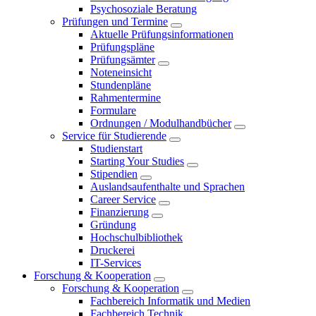
Psychosoziale Beratung
Prüfungen und Termine
Aktuelle Prüfungsinformationen
Prüfungspläne
Prüfungsämter
Noteneinsicht
Stundenpläne
Rahmentermine
Formulare
Ordnungen / Modulhandbücher
Service für Studierende
Studienstart
Starting Your Studies
Stipendien
Auslandsaufenthalte und Sprachen
Career Service
Finanzierung
Gründung
Hochschulbibliothek
Druckerei
IT-Services
Forschung & Kooperation
Forschung & Kooperation
Fachbereich Informatik und Medien
Fachbereich Technik