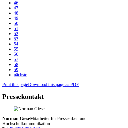
46
47
48
49
50
51
52
53
54
55
56
57
58
59
nächste
Print this page
Download this page as PDF
Pressekontakt
Norman Giese
Mitarbeiter für Pressearbeit und
Hochschulkommunikation