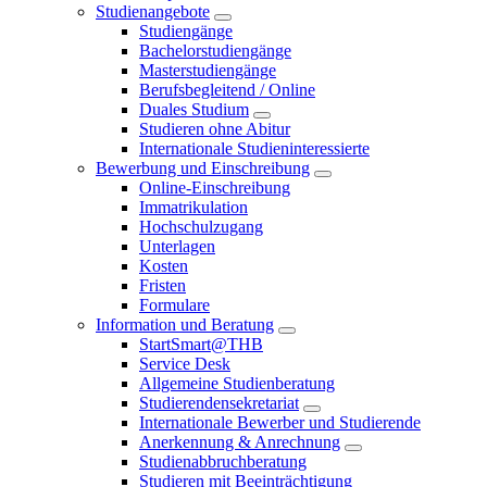
Studienangebote
Studiengänge
Bachelorstudiengänge
Masterstudiengänge
Berufsbegleitend / Online
Duales Studium
Studieren ohne Abitur
Internationale Studieninteressierte
Bewerbung und Einschreibung
Online-Einschreibung
Immatrikulation
Hochschulzugang
Unterlagen
Kosten
Fristen
Formulare
Information und Beratung
StartSmart@THB
Service Desk
Allgemeine Studienberatung
Studierendensekretariat
Internationale Bewerber und Studierende
Anerkennung & Anrechnung
Studienabbruchberatung
Studieren mit Beeinträchtigung