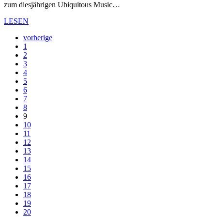
zum diesjährigen Ubiquitous Music…
LESEN
vorherige
1
2
3
4
5
6
7
8
9
10
11
12
13
14
15
16
17
18
19
20