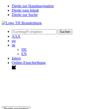
Direkt zur Hauptnavigation
Direkt zum Inhalt
Direkt zur Suche
Suchen
A
A
A
sw
de
DE
EN
Intern
Online-Einschreibung
Toggle navigation