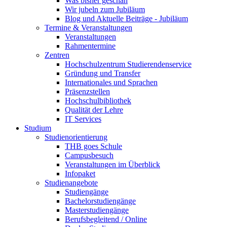
Was bisher geschah
Wir jubeln zum Jubiläum
Blog und Aktuelle Beiträge - Jubiläum
Termine & Veranstaltungen
Veranstaltungen
Rahmentermine
Zentren
Hochschulzentrum Studierendenservice
Gründung und Transfer
Internationales und Sprachen
Präsenzstellen
Hochschulbibliothek
Qualität der Lehre
IT Services
Studium
Studienorientierung
THB goes Schule
Campusbesuch
Veranstaltungen im Überblick
Infopaket
Studienangebote
Studiengänge
Bachelorstudiengänge
Masterstudiengänge
Berufsbegleitend / Online