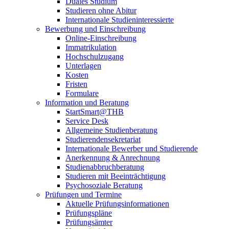
Duales Studium
Studieren ohne Abitur
Internationale Studieninteressierte
Bewerbung und Einschreibung
Online-Einschreibung
Immatrikulation
Hochschulzugang
Unterlagen
Kosten
Fristen
Formulare
Information und Beratung
StartSmart@THB
Service Desk
Allgemeine Studienberatung
Studierendensekretariat
Internationale Bewerber und Studierende
Anerkennung & Anrechnung
Studienabbruchberatung
Studieren mit Beeinträchtigung
Psychosoziale Beratung
Prüfungen und Termine
Aktuelle Prüfungsinformationen
Prüfungspläne
Prüfungsämter